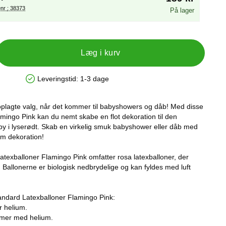
Varenr : 38373
På lager
Læg i kurv
Leveringstid:
1-3 dage
Produkttilgængelighed: På lager
oplagte valg, når det kommer til babyshowers og dåb! Med disse
lamingo Pink kan du nemt skabe en flot dekoration til den
baby i lyserødt. Skab en virkelig smuk babyshower eller dåb med
om dekoration!
atexballoner Flamingo Pink omfatter rosa latexballoner, der
. Ballonerne er biologisk nedbrydelige og kan fyldes med luft
andard Latexballoner Flamingo Pink:
r helium.
timer med helium.