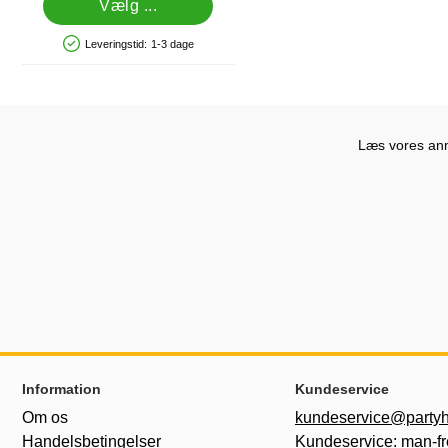
Vælg ...
Leveringstid:
1-3 dage
Produkttilgængelighed: På lager
Læs vores anme
Sidefodsinhold Blandet info og links
Information
Kundeservice
Om os
kundeservice@partyh
Handelsbetingelser
Kundeservice: man-fr