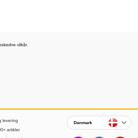
eskedne vilkår.
g levering
Danmark
0+ artikler