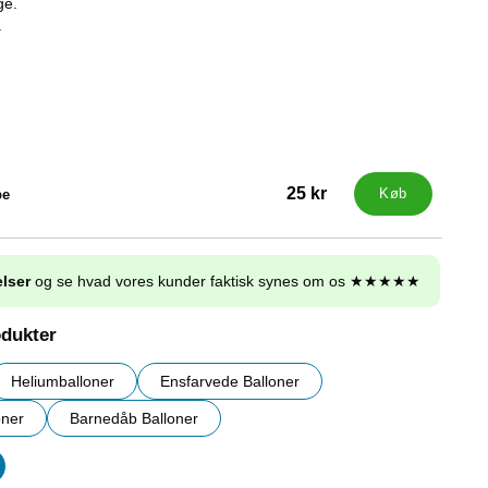
ge.
.
25 kr
pe
Køb
lser
og se hvad vores kunder faktisk synes om os ★★★★★
odukter
Heliumballoner
Ensfarvede Balloner
oner
Barnedåb Balloner
er