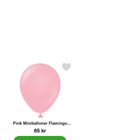
Markér pink Miniballoner Flamingo Pink 100-pak som favorit
Pink Miniballoner Flamingo
Pink 100-pak
Varenr 38367
65 kr