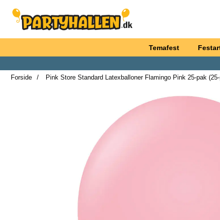
Startside for Partyhallen AB
Temafest
Festart
Forside
Pink Store Standard Latexballoner Flamingo Pink 25-pak (25-
M