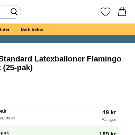
Foretag søgning
Mine favoritte
tider
Bartilbehør
 Standard Latexballoner Flamingo
) som favorit
 (25-pak)
k Store Standard Latexballoner Flamingo Pink 25-pak
(Valg af en ny radioknap vil genindlæse siden)
pak
49 kr
Varenr : 38372
På lager
-pak
189 kr