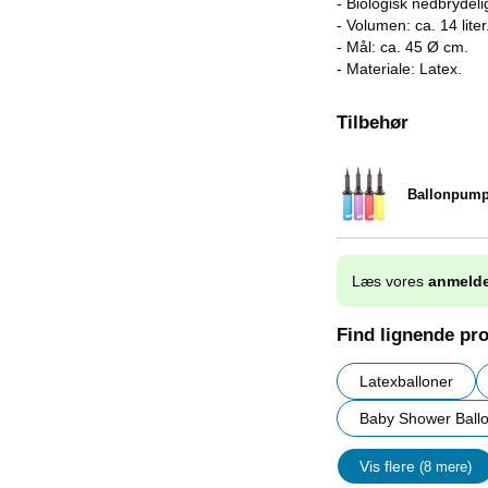
- Biologisk nedbrydeli
- Volumen: ca. 14 liter
- Mål: ca. 45 Ø cm.
- Materiale: Latex.
Tilbehør
Ballonpum
Varenr 9838
Læs vores
anmelde
Find lignende pr
Latexballoner
Baby Shower Ball
Vis flere
(8 mere)
Egenskap