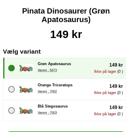
Pinata Dinosaurer (Grøn
Apatosaurus)
Køb dette produkt Pinata Dinosaurer
pris
149 kr
, (Valg af en ny radioknap vil
Vælg variant
Grøn Apatosaurus
149 kr
Varenr : 5673
Ikke på lager
(0 )
Orange Triceratops
149 kr
Varenr : 7002
Ikke på lager
(0 )
Blå Stegosaurus
149 kr
Varenr : 7003
Ikke på lager
(0 )