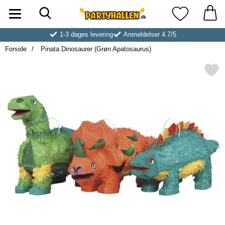
Søg
Startside for Partyhallen AB
Mine favoritt
1-3 dages levering
Anmeldelser 4.7/5
Forside
Pinata Dinosaurer (Grøn Apatosaurus)
Markér pinata Dinosaurer (Grøn 