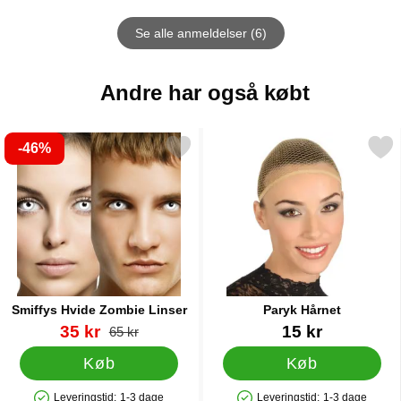
Se alle anmeldelser (6)
Andre har også købt
-46%
Markér smiffys Hvide Zombie Linser som favorit
Markér paryk Hårnet
Smiffys Hvide Zombie Linser
Paryk Hårnet
Varenr 9398
pris
Varenr 7796
35 kr
15 kr
pris
65 kr
Køb
Køb
Leveringstid:
1-3 dage
Leveringstid:
1-3 dage