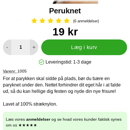
Peruknet
(6 anmeldelser)
Anmeldelser: 5 Stjerne, Spring til al
Køb dette produkt Peruknet
pris
19 kr
antal
-
+
Læg i kurv
Leveringstid:
1-3 dage
Produkttilgængelighed: På lager
Varenr:
1005
For at parykken skal sidde på plads, bør du bære en
paryknet under den. Nettet forhindrer dit eget hår i at falde
ud, så du kan hellige dig festen og nyde din nye frisure!
Lavet af 100% stræknylon.
Læs vores
anmeldelser
og se hvad vores kunder faktisk synes
om os ★★★★★