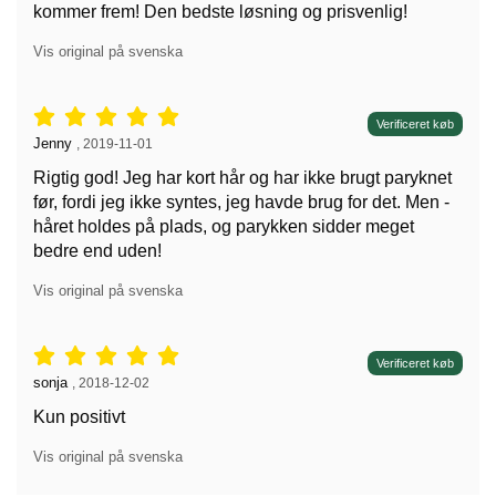
kommer frem! Den bedste løsning og prisvenlig!
Vis original på svenska
Anmeldelser: 5 stjerne af 5,
Verificeret køb
Anmeldelser af:
Jenny
,
2019-11-01
Rigtig god! Jeg har kort hår og har ikke brugt paryknet
før, fordi jeg ikke syntes, jeg havde brug for det. Men -
håret holdes på plads, og parykken sidder meget
bedre end uden!
Vis original på svenska
Anmeldelser: 5 stjerne af 5,
Verificeret køb
Anmeldelser af:
sonja
,
2018-12-02
Kun positivt
Vis original på svenska