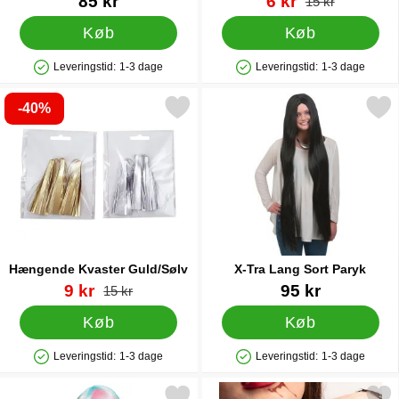
pris
85 kr
6 kr
pris
15 kr
Køb
Køb
Leveringstid:
1-3 dage
Leveringstid:
1-3 dage
Produkttilgængelighed: På lager
Produkttilgængelighed: På lager
-40%
Markér hængende Kvaster Guld/Sølv som favorit
Markér x-Tra Lang Sort 
Hængende Kvaster Guld/Sølv
X-Tra Lang Sort Paryk
Varenr 32528
pris
Varenr 9370
9 kr
95 kr
pris
15 kr
Køb
Køb
Leveringstid:
1-3 dage
Leveringstid:
1-3 dage
Produkttilgængelighed: På lager
Produkttilgængelighed: På lager
Markér lang Farverig Unicorn Paryk som favorit
Markér halloween Midlertidige Tatove