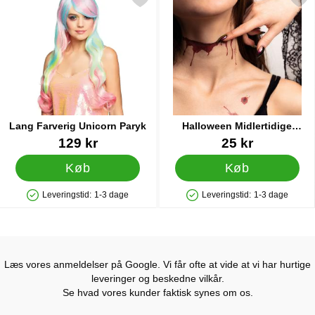
Lang Farverig Unicorn Paryk
Halloween Midlertidige
Tatoveringer Blodige Sår
Varenr 21527
Varenr 43772
129 kr
25 kr
Køb
Køb
Leveringstid:
1-3 dage
Leveringstid:
1-3 dage
Produkttilgængelighed: På lager
Produkttilgængelighed: På lager
Læs vores anmeldelser på Google. Vi får ofte at vide at vi har hurtige
leveringer og beskedne vilkår.
Se hvad vores kunder faktisk synes om os.