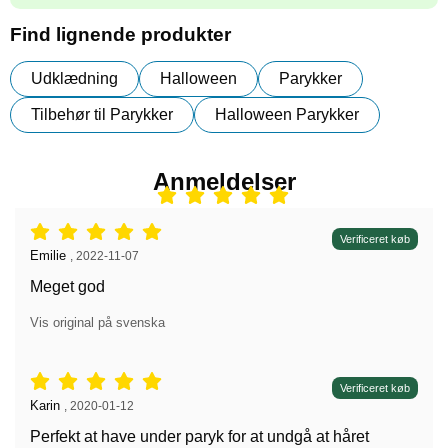
Find lignende produkter
Udklædning
Halloween
Parykker
Tilbehør til Parykker
Halloween Parykker
Anmeldelser
Anmeldelser: 5 stjerne af 5,
Verificeret køb
Anmeldelser af:
Emilie
,
2022-11-07
Meget god
Vis original på svenska
Anmeldelser: 5 stjerne af 5,
Verificeret køb
Anmeldelser af:
Karin
,
2020-01-12
Perfekt at have under paryk for at undgå at håret