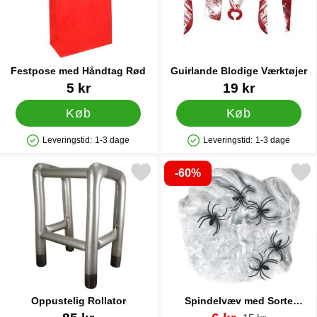
Festpose med Håndtag Rød
Guirlande Blodige Værktøjer
Varenr 86968
Varenr 38694
5 kr
19 kr
Køb
Køb
Leveringstid:
1-3 dage
Leveringstid:
1-3 dage
Produkttilgængelighed: På lager
Produkttilgængelighed: På lager
-60%
Markér oppustelig Rollator som favorit
Markér spindelvæv med Sorte Ed
Oppustelig Rollator
Spindelvæv med Sorte
Edderkopper 40g
Varenr 6646
Varenr 38697