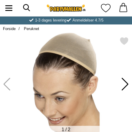
Søg
Startside for Partyhallen AB
Mine favoritt
1-3 dages levering
Anmeldelser 4.7/5
Forside
Peruknet
Markér peruknet s
1
/
2