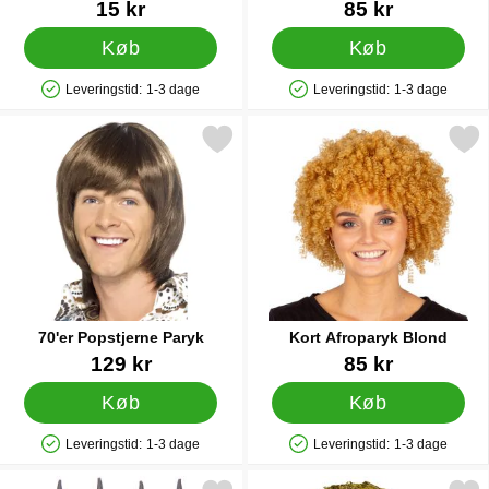
Varenr 7796
Varenr 15578
15 kr
85 kr
Køb
Køb
Leveringstid:
1-3 dage
Leveringstid:
1-3 dage
Produkttilgængelighed: På lager
Produkttilgængelighed: På lager
Markér 70'er Popstjerne Paryk som favorit
Markér kort Afroparyk B
70'er Popstjerne Paryk
Kort Afroparyk Blond
Varenr 1128
Varenr 85530
129 kr
85 kr
Køb
Køb
Leveringstid:
1-3 dage
Leveringstid:
1-3 dage
Produkttilgængelighed: På lager
Produkttilgængelighed: På lager