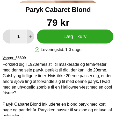
Paryk Cabaret Blond
Køb dette produkt Paryk Cabaret Blond
pris
79 kr
antal
-
+
Læg i kurv
Leveringstid:
1-3 dage
Produkttilgængelighed: På lager
Varenr:
38309
Forklæd dig i 1920ernes stil til maskerade og tema-fester
med denne seje paryk, perfekt til dig, der kan lide 20erne,
Gatsby og tidligere tider. Hvis ikke 20erne passer dig, er der
andre sjove ting at forvandle sig til med denne paryk. Hvad
med en uhyggelig zombie til en Halloween-fest med en cool
frisure?
Paryk Cabaret Blond inkluderer en blond paryk med kort
page og pandehår. Parykken passer til voksne og er lavet af
polyester.