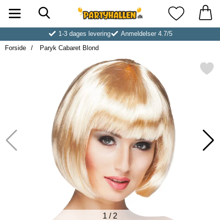
Søg
Startside for Partyhallen AB
Mine favoritt
1-3 dages levering
Anmeldelser 4.7/5
Forside
Paryk Cabaret Blond
Markér paryk Cabaret Bl
1
/
2