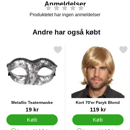
Anmeldelser
Produktetet har ingen anmeldelser
Andre har også købt
Markér metallic Teatermaske som favorit
Markér kort 70'er Paryk 
Metallic Teatermaske
Kort 70'er Paryk Blond
Varenr 24333
Varenr 38313
19 kr
119 kr
Køb
Køb