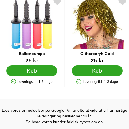
Markér ballonpumpe som favorit
Markér glitterparyk G
Ballonpumpe
Glitterparyk Guld
Varenr 9838
Varenr 40498
25 kr
25 kr
Køb
Køb
Leveringstid:
1-3 dage
Leveringstid:
1-3 dage
Produkttilgængelighed: På lager
Produkttilgængelighed: På lager
Læs vores anmeldelser på Google. Vi får ofte at vide at vi har hurtige
leveringer og beskedne vilkår.
Se hvad vores kunder faktisk synes om os.