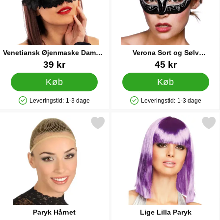
Venetiansk Øjenmaske Damast
Verona Sort og Sølv
Sort
Øjenmaske
Varenr 39971
Varenr 17083
39 kr
45 kr
Køb
Køb
Leveringstid:
1-3 dage
Leveringstid:
1-3 dage
Produkttilgængelighed: På lager
Produkttilgængelighed: På lager
Markér paryk Hårnet som favorit
Markér lige Lilla Par
Paryk Hårnet
Lige Lilla Paryk