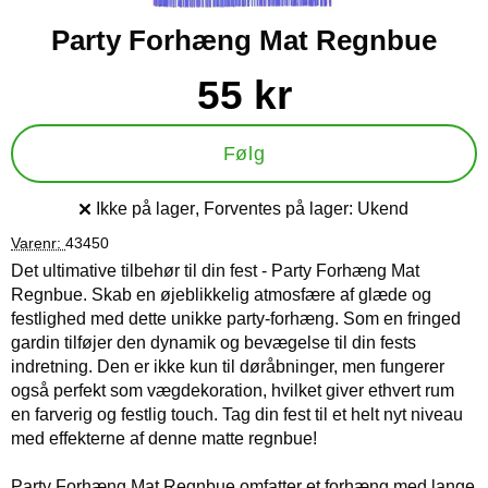
Party Forhæng Mat Regnbue
Køb dette produkt Party Forhæng Mat Regnbue
pris
55 kr
Følg
Ikke på lager
, Forventes på lager:
Ukend
Produkttilgængelighed:
Varenr:
43450
Det ultimative tilbehør til din fest - Party Forhæng Mat
Regnbue. Skab en øjeblikkelig atmosfære af glæde og
festlighed med dette unikke party-forhæng. Som en fringed
gardin tilføjer den dynamik og bevægelse til din fests
indretning. Den er ikke kun til døråbninger, men fungerer
også perfekt som vægdekoration, hvilket giver ethvert rum
en farverig og festlig touch. Tag din fest til et helt nyt niveau
med effekterne af denne matte regnbue!
Party Forhæng Mat Regnbue omfatter et forhæng med lange