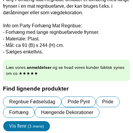
frynser i en mat regnbuefarve, der kan bruges f.eks. i
døråbninger eller som vægdekoration.
Info om Party Forhæng Mat Regnbue:
- Forhæng med lange regnbuefarvede frynser.
- Materiale: Plast.
- Mål: ca 91 (B) x 244 (H) cm.
- Sælges enkeltvis.
Læs vores
anmeldelser
og se hvad vores kunder faktisk synes
om os ★★★★★
Find lignende produkter
Regnbue Fødselsdag
Pride Pynt
Pride
Forhæng
Hængende Dekorationer
Vis flere
(3 mere)
Egenskaper