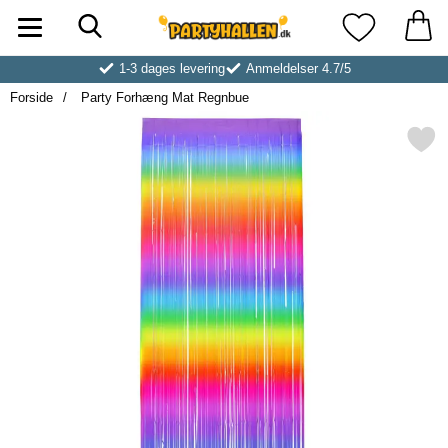
Søg
Startside for Partyhallen AB
Mine favoritt
1-3 dages levering
Anmeldelser 4.7/5
Forside
Party Forhæng Mat Regnbue
Markér party Forhæng Mat 