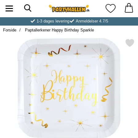
Søg
Startside for Partyhallen AB
Mine favoritt
1-3 dages levering
Anmeldelser 4.7/5
Forside
Paptallerkener Happy Birthday Sparkle
Markér paptallerkener Happy Birt