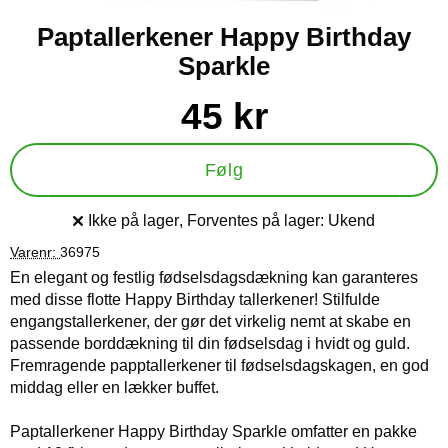
Paptallerkener Happy Birthday
Sparkle
Køb dette produkt Paptallerkener Happy Birthday Sparkle
pris
45 kr
Følg
Ikke på lager
, Forventes på lager:
Ukend
Produkttilgængelighed:
Varenr:
36975
En elegant og festlig fødselsdagsdækning kan garanteres
med disse flotte Happy Birthday tallerkener! Stilfulde
engangstallerkener, der gør det virkelig nemt at skabe en
passende borddækning til din fødselsdag i hvidt og guld.
Fremragende papptallerkener til fødselsdagskagen, en god
middag eller en lækker buffet.
Paptallerkener Happy Birthday Sparkle omfatter en pakke