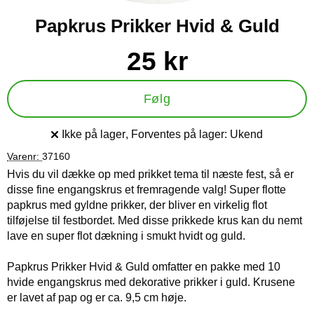
Papkrus Prikker Hvid & Guld
Køb dette produkt Papkrus Prikker Hvid & Guld
pris
25 kr
Følg
Ikke på lager
, Forventes på lager:
Ukend
Produkttilgængelighed:
Varenr:
37160
Hvis du vil dække op med prikket tema til næste fest, så er
disse fine engangskrus et fremragende valg! Super flotte
papkrus med gyldne prikker, der bliver en virkelig flot
tilføjelse til festbordet. Med disse prikkede krus kan du nemt
lave en super flot dækning i smukt hvidt og guld.
Papkrus Prikker Hvid & Guld omfatter en pakke med 10
hvide engangskrus med dekorative prikker i guld. Krusene
er lavet af pap og er ca. 9,5 cm høje.