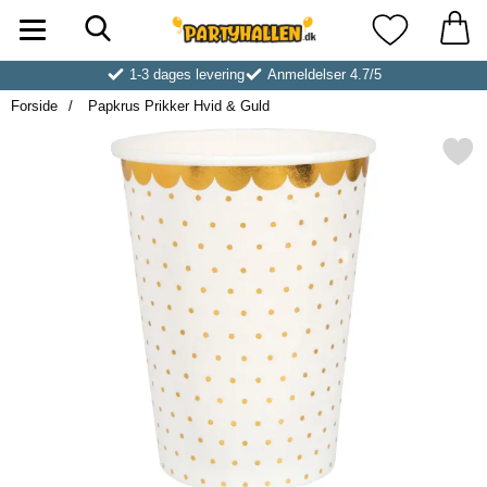
Søg
Startside for Partyhallen AB
Mine favoritt
1-3 dages levering
Anmeldelser 4.7/5
Forside
Papkrus Prikker Hvid & Guld
Markér papkrus Prikker Hvid