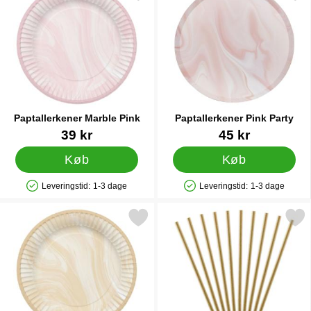
Paptallerkener Marble Pink
Paptallerkener Pink Party
Varenr 41968
Varenr 36508
39 kr
45 kr
Køb
Køb
Leveringstid:
1-3 dage
Leveringstid:
1-3 dage
Produkttilgængelighed: På lager
Produkttilgængelighed: På lager
Markér paptallerkener Marble Beige som favorit
Markér papsugerør Natur