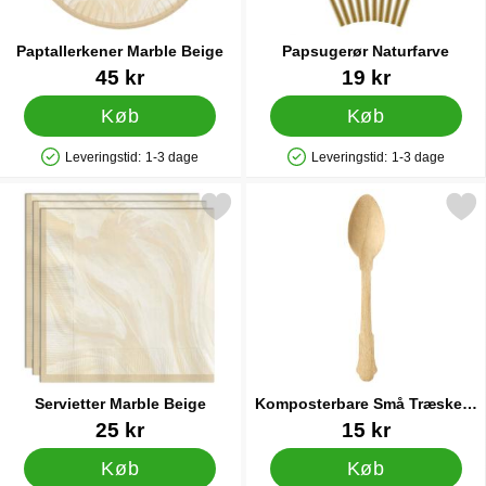
Paptallerkener Marble Beige
Papsugerør Naturfarve
Varenr 41972
Varenr 33106
45 kr
19 kr
Køb
Køb
Leveringstid:
1-3 dage
Leveringstid:
1-3 dage
Produkttilgængelighed: På lager
Produkttilgængelighed: På lager
Markér servietter Marble Beige som favorit
Markér komposterbare Små Træs
Servietter Marble Beige
Komposterbare Små Træskeer
Vintage
Varenr 41973
Varenr 29079
25 kr
15 kr
Køb
Køb