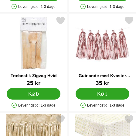
Leveringstid:
1-3 dage
Leveringstid:
1-3 dage
Produkttilgængelighed: På lager
Produkttilgængelighed: På lager
Markér træbestik Zigzag Hvid som favorit
Markér guirlande med Kvaste
Træbestik Zigzag Hvid
Guirlande med Kvaster
Rosaguld
Varenr 40986
Varenr 32212
25 kr
35 kr
Køb
Køb
Leveringstid:
1-3 dage
Leveringstid:
1-3 dage
Produkttilgængelighed: På lager
Produkttilgængelighed: På lager
Markér party Forhæng Guld som favorit
Markér dug Folie Guldmø