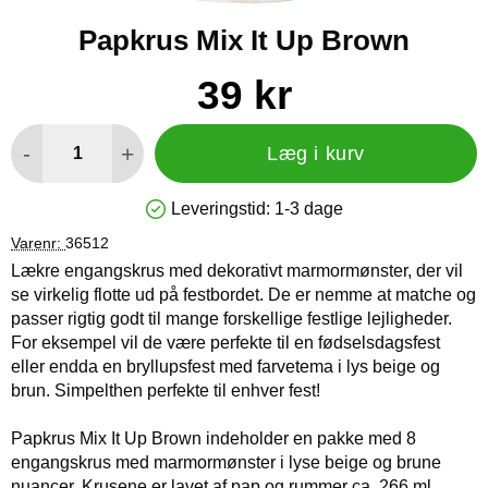
Papkrus Mix It Up Brown
Køb dette produkt Papkrus Mix It Up Brown
pris
39 kr
antal
-
+
Læg i kurv
Leveringstid:
1-3 dage
Produkttilgængelighed: På lager
Varenr:
36512
Lækre engangskrus med dekorativt marmormønster, der vil
se virkelig flotte ud på festbordet. De er nemme at matche og
passer rigtig godt til mange forskellige festlige lejligheder.
For eksempel vil de være perfekte til en fødselsdagsfest
eller endda en bryllupsfest med farvetema i lys beige og
brun. Simpelthen perfekte til enhver fest!
Papkrus Mix It Up Brown indeholder en pakke med 8
engangskrus med marmormønster i lyse beige og brune
nuancer. Krusene er lavet af pap og rummer ca. 266 ml.