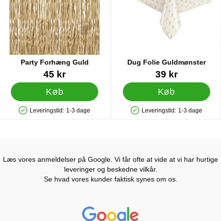
Party Forhæng Guld
Dug Folie Guldmønster
Varenr 20485
Varenr 42946
45 kr
39 kr
Køb
Køb
Leveringstid:
1-3 dage
Leveringstid:
1-3 dage
Produkttilgængelighed: På lager
Produkttilgængelighed: På lager
Læs vores anmeldelser på Google. Vi får ofte at vide at vi har hurtige
leveringer og beskedne vilkår.
Se hvad vores kunder faktisk synes om os.
Prisjakt Anmeldelser: 4.7 Stjerne