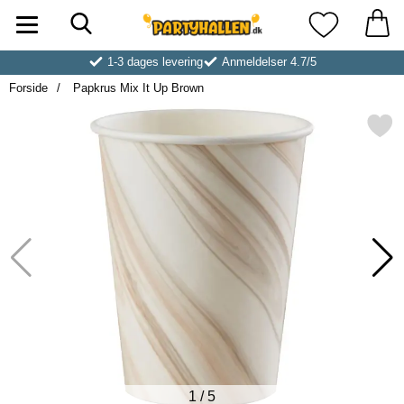
Søg
Startside for Partyhallen AB
Mine favoritt
1-3 dages levering
Anmeldelser 4.7/5
Forside
Papkrus Mix It Up Brown
Markér papkrus Mix It Up 
1
/
5