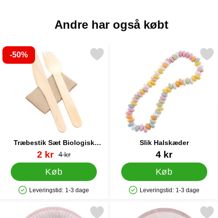
Andre har også købt
-50%
Markér træbestik Sæt Biologisk Nedbrydelige som favorit
Markér slik Halskæde
Træbestik Sæt Biologisk
Slik Halskæder
Nedbrydelige
Varenr 31556
pris
Varenr 10739
2 kr
4 kr
pris
4 kr
Køb
Køb
Leveringstid:
1-3 dage
Leveringstid:
1-3 dage
Produkttilgængelighed: På lager
Produkttilgængelighed: På lager
Markér paptallerkener Marble Pink som favorit
Markér paptallerkener Pin