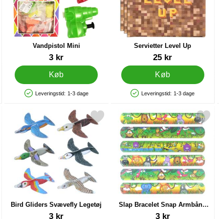
Vandpistol Mini
Servietter Level Up
Varenr 13289
Varenr 38257
3 kr
25 kr
Køb
Køb
Leveringstid:
1-3 dage
Leveringstid:
1-3 dage
Produkttilgængelighed: På lager
Produkttilgængelighed: På lager
etter som favorit
Markér bird Gliders Svævefly Legetøj som favorit
Markér slap Bracelet Snap Armbån
Bird Gliders Svævefly Legetøj
Slap Bracelet Snap Armbånd
Jungledyr
Varenr 35807
Varenr 38234
3 kr
3 kr