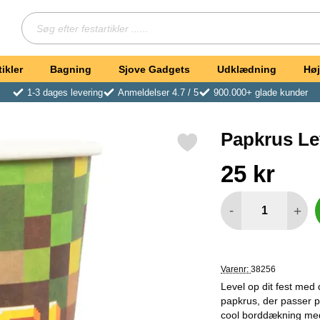
Søg
Søg efter festartikler ...
ikler
Bagning
Sjove Gadgets
Udklædning
Høj
1-3 dages levering
Anmeldelser 4.7 / 5
900.000+ glade kunder
Papkrus Le
Markér papkrus Level Up som favorit
Køb dette produkt Pa
pris
25 kr
antal
-
+
Varenr:
38256
Level op dit fest med 
papkrus, der passer pe
cool borddækning med