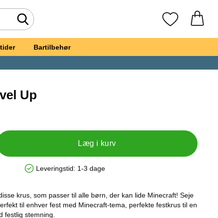
Foretag søgning
Mine favoritte
tider
Bartilbehør
vel Up
pkrus Level Up
Læg i kurv
Leveringstid:
1-3 dage
Produkttilgængelighed: På lager
disse krus, som passer til alle børn, der kan lide Minecraft! Seje
rfekt til enhver fest med Minecraft-tema, perfekte festkrus til en
 festlig stemning.