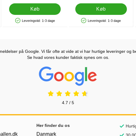
Køb
Køb
Leveringstid:
1-3 dage
Leveringstid:
1-3 dage
Produkttilgængelighed: På lager
Produkttilgængelighed: På lager
ldelser på Google. Vi får ofte at vide at vi har hurtige leveringer og b
Se hvad vores kunder faktisk synes om os.
Prisjakt Anmeldelser: 4.7 Stjerne
4.7 / 5
Her finder du os
Hurti
allen.dk
Danmark
30.00