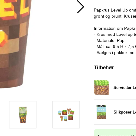
Papkrus Level Up omfa
grønt og brunt. Kruse
Information om Papkr
- Krus med Level up t
- Materiale: Pap.
- Mål: ca. 9,5 H x 7,5
- Sælges i pakker med
Tilbehør
Servietter L
Varenr 38257
Slikposer L
Varenr 38258