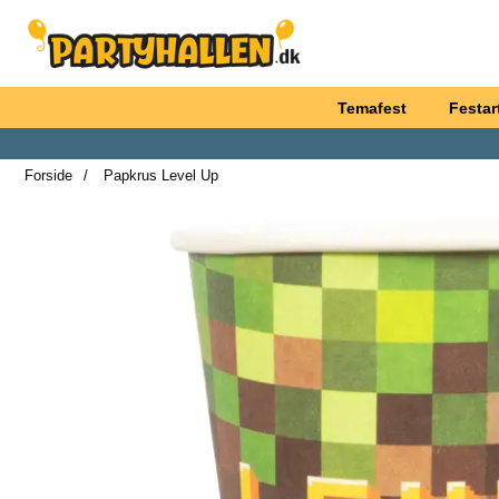
Startside for Partyhallen AB
Temafest
Festart
Forside
Papkrus Level Up