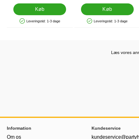
Køb
Køb
Leveringstid:
1-3 dage
Leveringstid:
1-3 dage
Produkttilgængelighed: På lager
Produkttilgængelighed: På lager
Læs vores anme
Sidefodsinhold Blandet info og links
Information
Kundeservice
Om os
kundeservice@partyh