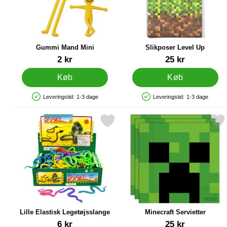
Gummi Mand Mini
Slikposer Level Up
Varenr 12483
Varenr 38258
2 kr
25 kr
Køb
Køb
Leveringstid:
1-3 dage
Leveringstid:
1-3 dage
Produkttilgængelighed: På lager
Produkttilgængelighed: På lager
Markér lille Elastisk Legetøjsslange som favorit
Markér minecraft Servi
Lille Elastisk Legetøjsslange
Minecraft Servietter
Varenr 25212
Varenr 43184
6 kr
25 kr