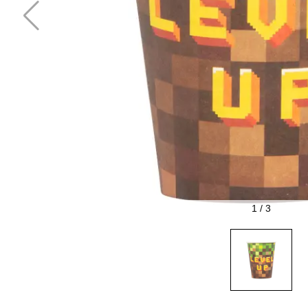
1
/
3