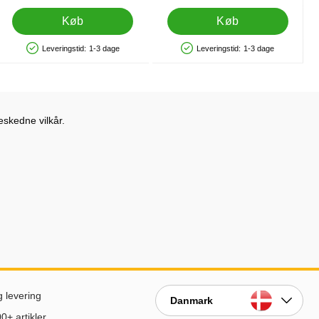
Køb
Køb
Leveringstid:
1-3 dage
Leveringstid:
1-3 dage
Produkttilgængelighed: På lager
Produkttilgængelighed: På lager
eskedne vilkår.
g levering
Danmark
0+ artikler