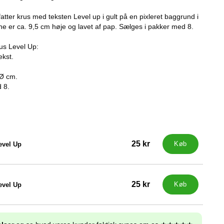
tter krus med teksten Level up i gult på en pixleret baggrund i
ne er ca. 9,5 cm høje og lavet af pap. Sælges i pakker med 8.
us Level Up:
ekst.
 Ø cm.
 8.
25 kr
evel Up
Køb
25 kr
evel Up
Køb