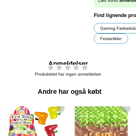
Læs vores
anmelde
Find lignende pr
Gaming Fødselsd
Festartikler
Anmeldelser
Produktetet har ingen anmeldelser
Andre har også købt
l Up som favorit
Markér vandpistol Mini som favorit
Markér servietter Level 