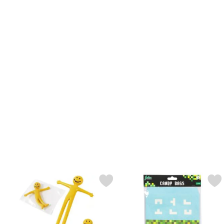
Markér gummi Mand Mini som favorit
Markér slikposer Leve