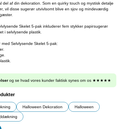
al del af din dekoration. Som en quirky touch og mystisk detalje
ehør, vil disse sugerør utvivlsomt blive en sjov og mindeværdig
 gæster.
vlysende Skelet 5-pak inkluderer fem stykker papirsugerør
t i selvlysende plastik.
r med Selvlysende Skelet 5-pak:
er.
ge.
lastik.
lser
og se hvad vores kunder faktisk synes om os ★★★★★
odukter
kning
Halloween Dekoration
Halloween
ddækning