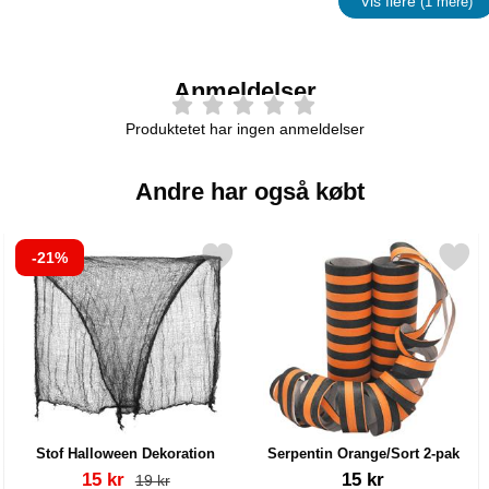
Vis flere
(1 mere)
Egenskap
Anmeldelser
Produktetet har ingen anmeldelser
Andre har også købt
-21%
Slik som favorit
Markér stof Halloween Dekoration som favorit
Markér serpentin Orange/Sort
M
Stof Halloween Dekoration
Serpentin Orange/Sort 2-pak
Varenr 18992
Varenr 5111
pris
15 kr
15 kr
pris
19 kr