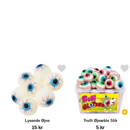
Markér lysende Øjne som favorit
Markér trolli Øjeæble 
Lysende Øjne
Trolli Øjeæble Slik
Varenr 12014
Varenr 42661
15 kr
5 kr