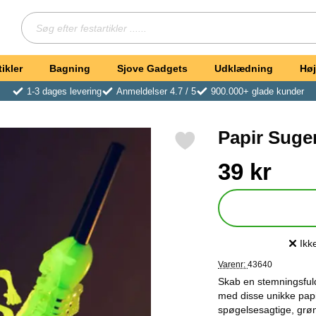
Søg
Søg efter festartikler ...
ikler
Bagning
Sjove Gadgets
Udklædning
Høj
1-3 dages levering
Anmeldelser 4.7 / 5
900.000+ glade kunder
Papir Suge
Markér papir Sugerør med Selvlysende Skelet 5-pak som favo
Køb dette produkt Pa
pris
39 kr
Ikk
Produ
Varenr:
43640
Skab en stemningsful
med disse unikke papi
spøgelsesagtige, grøn