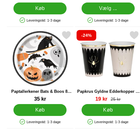
Køb
Vælg ...
Leveringstid:
1-3 dage
Leveringstid:
1-3 dage
Produkttilgængelighed: På lager
Produkttilgængelighed: På lager
-24%
Markér paptallerkener Bats & Boos 8-pak som favorit
Markér papkrus Gyldne Edderk
Paptallerkener Bats & Boos 8-
Papkrus Gyldne Edderkopper 6-
pak
pak
Varenr 84267
Varenr 88542
pris
35 kr
19 kr
pris
25 kr
Køb
Køb
Leveringstid:
1-3 dage
Leveringstid:
1-3 dage
Produkttilgængelighed: På lager
Produkttilgængelighed: På lager