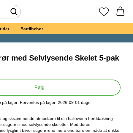
Foretag søgning
Mine favoritte
tider
Bartilbehør
rør med Selvlysende Skelet 5-pak
rit
pir Sugerør med Selvlysende Skelet 5-pak
Følg
e på lager
, Forventes på lager:
2026-09-01 dage
kttilgængelighed:
d og skræmmende atmosfære til din halloween borddækning
r sugerør med selvlysende skeletter. Med deres
ne lysglimt bliver sugerørene mere end bare en måde at drikke