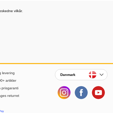
eskedne vilkår.
g levering
Danmark
0+ artikler
prisgaranti
ges returret