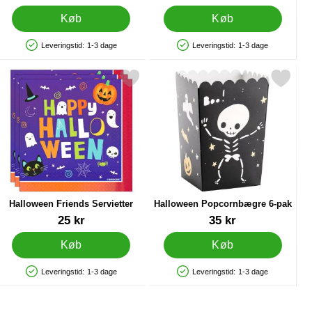
Køb
Køb
Leveringstid:
1-3 dage
Leveringstid:
1-3 dage
Produkttilgængelighed: På lager
Produkttilgængelighed: På lager
stermærker som favorit
Markér halloween Friends Servietter som favorit
Markér halloween Popcornbægre 
Halloween Friends Servietter
Halloween Popcornbægre 6-pak
Varenr 24268
Varenr 43785
25 kr
35 kr
Køb
Køb
Leveringstid:
1-3 dage
Leveringstid:
1-3 dage
Produkttilgængelighed: På lager
Produkttilgængelighed: På lager