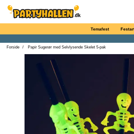
Startside for Partyhallen AB
Temafest
Festart
Forside
Papir Sugerør med Selvlysende Skelet 5-pak