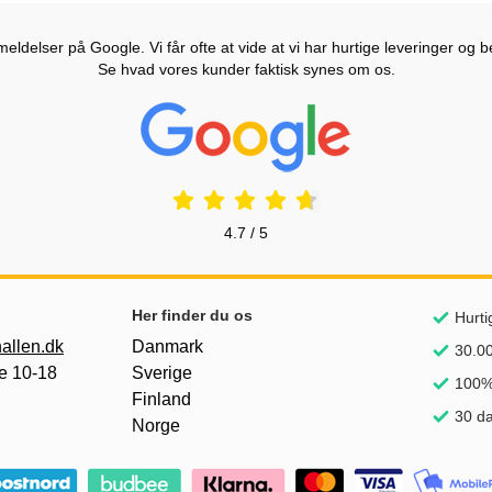
ldelser på Google. Vi får ofte at vide at vi har hurtige leveringer og b
Se hvad vores kunder faktisk synes om os.
Prisjakt Anmeldelser: 4.7 Stjerne
4.7 / 5
Her finder du os
Hurti
allen.dk
Danmark
30.00
e 10-18
Sverige
100% 
Finland
30 da
Norge