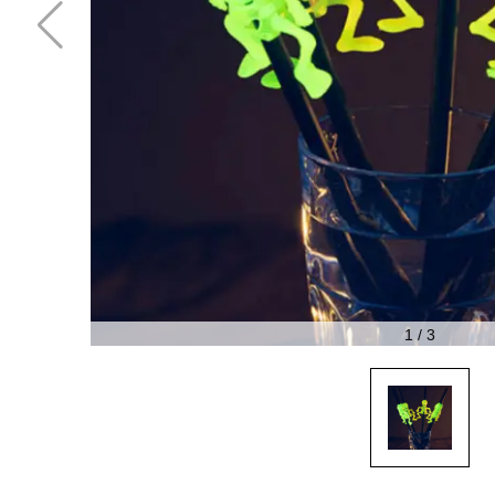
1
/
3