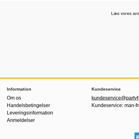
Læs vores anme
Sidefodsinhold Blandet info og links
Information
Kundeservice
Om os
kundeservice@partyh
Handelsbetingelser
Kundeservice: man-fr
Leveringsinformation
Anmeldelser