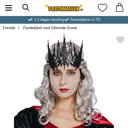
Søg
Startside for Partyhallen AB
Mine favoritt
1-3 dages levering
Anmeldelser 4.7/5
Forside
Pandebånd med Glitrende Krone
Markér pandebånd med Glitre