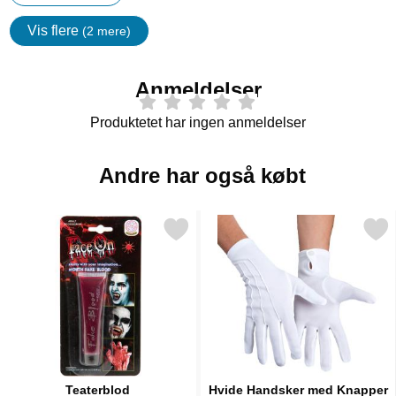
Vis flere
(2 mere)
Egenskaper
Anmeldelser
Produktetet har ingen anmeldelser
Andre har også købt
Markér teaterblod som favorit
Markér hvide Handsker med
Teaterblod
Hvide Handsker med Knapper