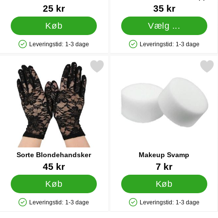
Varenr 8251
Varenr 36759
25 kr
35 kr
Køb
Vælg ...
Leveringstid:
1-3 dage
Leveringstid:
1-3 dage
Produkttilgængelighed: På lager
Produkttilgængelighed: På lager
Markér sorte Blondehandsker som favorit
Markér makeup Svam
Sorte Blondehandsker
Makeup Svamp
Varenr 13553
Varenr 8963
45 kr
7 kr
Køb
Køb
Leveringstid:
1-3 dage
Leveringstid:
1-3 dage
Produkttilgængelighed: På lager
Produkttilgængelighed: På lager