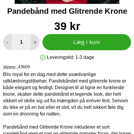
Pandebånd med Glitrende Krone
Køb dette produkt Pandebånd med Glitrende Krone
pris
39 kr
antal
-
+
Læg i kurv
Leveringstid:
1-3 dage
Produkttilgængelighed: På lager
Varenr:
43609
Bliv royal for en dag med dette usædvanlige
udklædningstilbehør. Pandebåndet med glitrende krone er
både elegant og festligt. Designet til at ligne en funklende
krone, skaber dette pandebånd et legende look, der helt
sikkert vil skille sig ud fra mængden på enhver fest. Selvom
du ikke er på en bal eller et slot, vil du helt sikkert føle dig
som en dronning for natten.
Pandebånd med Glitrende Krone inkluderer et sort
pandebånd med et sort og glitrende mønster foran, der ligner