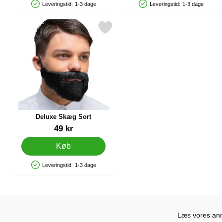
Leveringstid:
1-3 dage
Leveringstid:
1-3 dage
Produkttilgængelighed: På lager
Produkttilgængelighed: På lager
Markér deluxe Skæg Sort som favorit
Deluxe Skæg Sort
Varenr 88368
49 kr
Køb
Leveringstid:
1-3 dage
Produkttilgængelighed: På lager
Læs vores anme