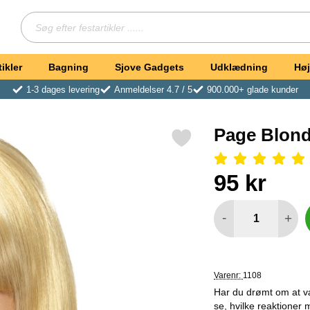
Søg
Søg efter festartikler ...
ikler
Bagning
Sjove Gadgets
Udklædning
Høj
1-3 dages levering
Anmeldelser 4.7 / 5
900.000+ glade kunder
Page Blond
Markér page Blond Deluxe Paryk som favorit
Anmeldelser: 5 Stjerne, S
Køb dette produkt Pa
pris
95 kr
antal
-
+
Varenr:
1108
Har du drømt om at væ
se, hvilke reaktioner 