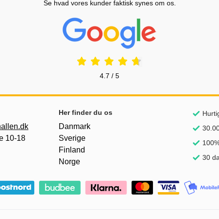
Se hvad vores kunder faktisk synes om os.
Prisjakt Anmeldelser: 4.7 Stjerne
4.7 / 5
Her finder du os
Hurti
allen.dk
Danmark
30.00
e 10-18
Sverige
100% 
Finland
30 da
Norge