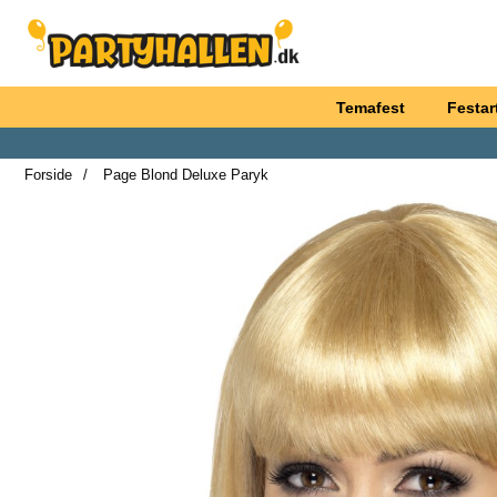
Startside for Partyhallen AB
Temafest
Festart
Forside
Page Blond Deluxe Paryk