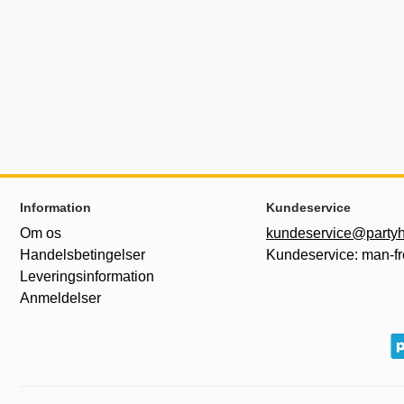
Sidefodsinhold Blandet info og links
Information
Kundeservice
Om os
kundeservice@partyh
Handelsbetingelser
Kundeservice: man-fr
Leveringsinformation
Anmeldelser