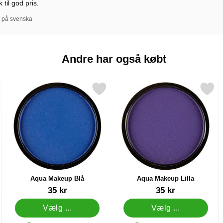
til god pris.
l på svenska
Andre har også købt
t som favorit
Markér aqua Makeup Blå som favorit
Markér aqua Makeup Lill
Aqua Makeup Blå
Aqua Makeup Lilla
Varenr 44138
Varenr 44135
35 kr
35 kr
Vælg ...
Vælg ...