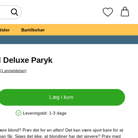
Foretag søgning
Mine favoritte
tider
Bartilbehør
 Deluxe Paryk
(1 anmeldelser)
pring til alle anmeldelser
ge Blond Deluxe Paryk
Læg i kurv
Leveringstid:
1-3 dage
Produkttilgængelighed: På lager
re blond? Prøv det for en aften! Det kan være sjovt bare for at
man får. Siges det ikke, at blondiner har det sjovere? Prøv med