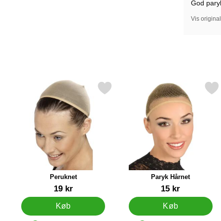
God paryk 
Vis origina
Markér peruknet som favorit
Markér paryk Hårne
Peruknet
Paryk Hårnet
Varenr 1005
Varenr 7796
19 kr
15 kr
Køb
Køb