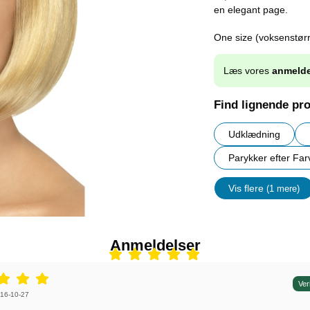
en elegant page.
One size (voksenstørr
Læs vores
anmelde
Find lignende pr
Udklædning
Parykker efter Far
Vis flere
(1 mere)
Egenskap
Anmeldelser
r: 5 stjerne af 5,
Ver
r af:
16-10-27