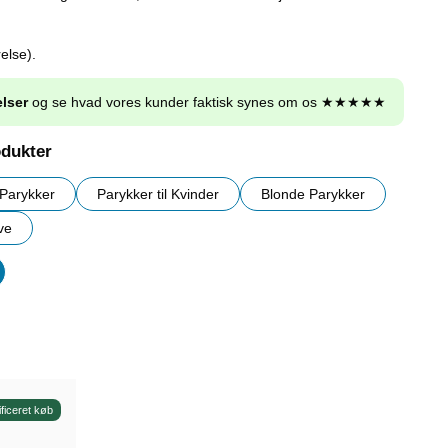
else).
lser
og se hvad vores kunder faktisk synes om os ★★★★★
odukter
Parykker
Parykker til Kvinder
Blonde Parykker
ve
er
ificeret køb