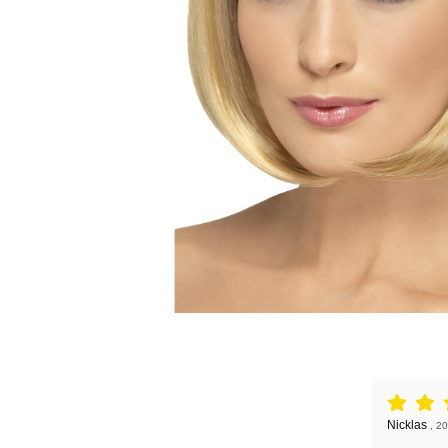
Anmeldelse
Anmeldelse
Nicklas
,
20