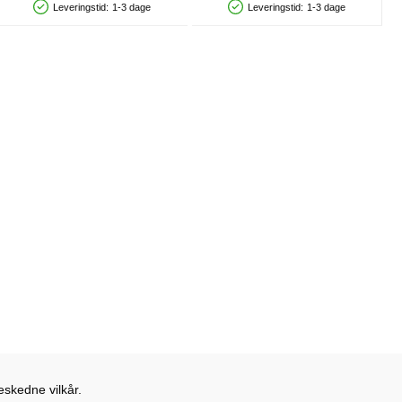
Leveringstid:
1-3 dage
Leveringstid:
1-3 dage
Produkttilgængelighed: På lager
Produkttilgængelighed: På lager
eskedne vilkår.