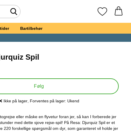
Foretag søgning
Mine favoritte
tider
Bartilbehør
urquiz Spil
Resa: Djurquiz Spil
Følg
Ikke på lager
, Forventes på lager:
Ukend
Produkttilgængelighed:
 togrejse eller måske en flyvetur foran jer, så kan I forberede jer
tunder med dette sjove rejse-spil! På Resa: Djurquiz Spil er et
le 220 forskellige spørgsmål om dyr, som garanteret vil holde jer