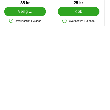
Mørkeblå & Guld
Varenr 17888
Varenr 22565
35 kr
25 kr
Vælg ...
Køb
Leveringstid:
1-3 dage
Leveringstid:
1-3 dage
Produkttilgængelighed: På lager
Produkttilgængelighed: På lager
sinki som favorit