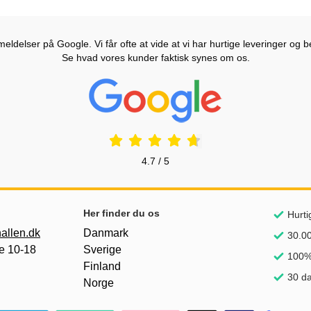
ldelser på Google. Vi får ofte at vide at vi har hurtige leveringer og b
Se hvad vores kunder faktisk synes om os.
Prisjakt Anmeldelser: 4.7 Stjerne
4.7 / 5
Her finder du os
Hurti
allen.dk
Danmark
30.00
e 10-18
Sverige
100% 
Finland
30 da
Norge