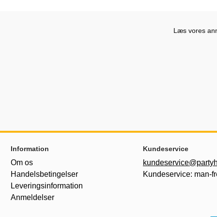
Læs vores anme
Sidefodsinhold Blandet info og links
Information
Kundeservice
Om os
kundeservice@partyh
Handelsbetingelser
Kundeservice: man-fr
Leveringsinformation
Anmeldelser