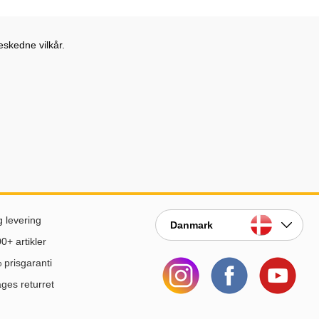
eskedne vilkår.
g levering
Danmark
0+ artikler
prisgaranti
ges returret