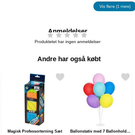
Vis flere
(1 mere)
Egenskap
Anmeldelser
Produktetet har ingen anmeldelser
Andre har også købt
aur som favorit
Markér magisk Professorterning Sæt som favorit
Markér ballonstativ med 7 Ballonh
Magisk Professorterning Sæt
Ballonstativ med 7 Ballonholder