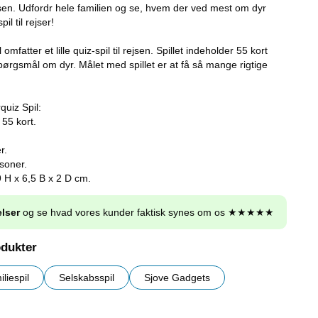
sen. Udfordr hele familien og se, hvem der ved mest om dyr
il til rejser!
omfatter et lille quiz-spil til rejsen. Spillet indeholder 55 kort
pørgsmål om dyr. Målet med spillet er at få så mange rigtige
quiz Spil:
55 kort.
r.
rsoner.
9 H x 6,5 B x 2 D cm.
lser
og se hvad vores kunder faktisk synes om os ★★★★★
odukter
liespil
Selskabsspil
Sjove Gadgets