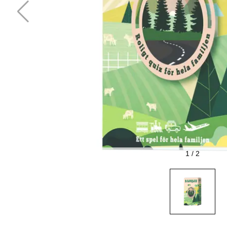
1
/
2