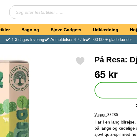
Søg
Søg efter festartikler ...
ikler
Bagning
Sjove Gadgets
Udklædning
Høj
1-3 dages levering
Anmeldelser 4.7 / 5
900.000+ glade kunder
På Resa: Dj
Markér på Resa: Djurquiz Spil som favorit
Køb dette produkt På 
pris
65 kr
Varenr:
38285
Har I en lang bilrejse,
på lange og kedelige s
sjovt quiz-spil med he