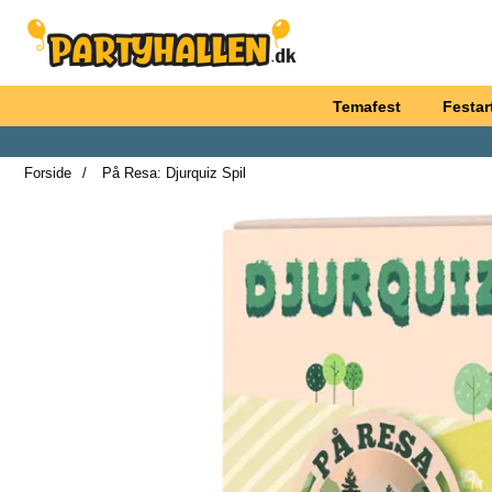
Startside for Partyhallen AB
Temafest
Festart
Forside
På Resa: Djurquiz Spil