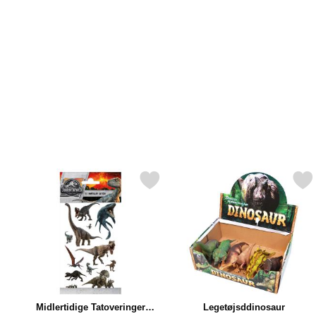
Markér midlertidige Tatoveringer Jurassic World som favorit
Markér legetøjsddinos
Midlertidige Tatoveringer
Legetøjsddinosaur