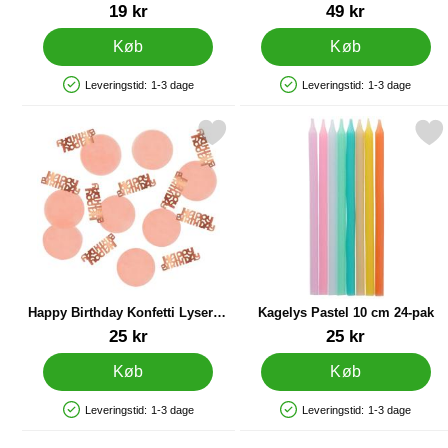
Jurassic World
Varenr 26263
Varenr 29945
19 kr
49 kr
Køb
Køb
Leveringstid:
1-3 dage
Leveringstid:
1-3 dage
Produkttilgængelighed: På lager
Produkttilgængelighed: På lager
Markér happy Birthday Konfetti Lyserød & Rosaguld som favorit
Markér kagelys Pastel 10 c
Happy Birthday Konfetti Lyserød
Kagelys Pastel 10 cm 24-pak
& Rosaguld
Varenr 22491
Varenr 89464
25 kr
25 kr
Køb
Køb
Leveringstid:
1-3 dage
Leveringstid:
1-3 dage
Produkttilgængelighed: På lager
Produkttilgængelighed: På lager