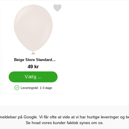
 100-pak som favorit
rkér beige Store Standard Latexballoner White Sand som favorit
Beige Store Standard
Latexballoner White Sand
Varenr 37888
49 kr
Vælg ...
Leveringstid:
1-3 dage
Produkttilgængelighed: På lager
ldelser på Google. Vi får ofte at vide at vi har hurtige leveringer og b
Se hvad vores kunder faktisk synes om os.