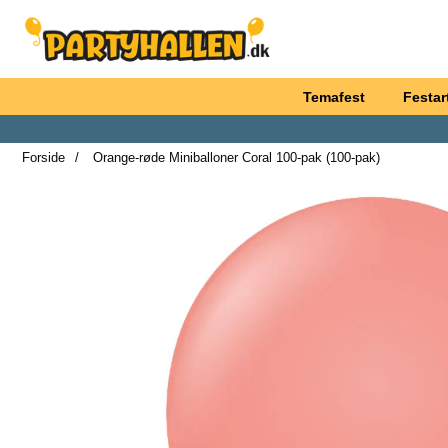
Startside for Partyhallen AB
Temafest
Festart
Forside
Orange-røde Miniballoner Coral 100-pak (100-pak)