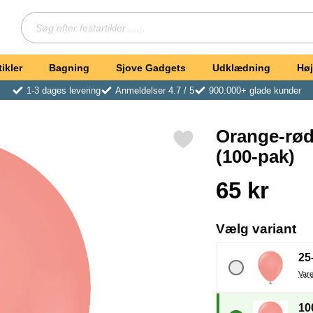
Søg
Søg efter festartikler ...
ikler
Bagning
Sjove Gadgets
Udklædning
Høj
1-3 dages levering
Anmeldelser 4.7 / 5
900.000+ glade kunder
Orange-rød
Markér orange-røde Miniballoner Coral 100-pak (100-pak) som fa
(100-pak)
Køb dette produkt Or
pris
65 kr
, 
Vælg variant
25
10