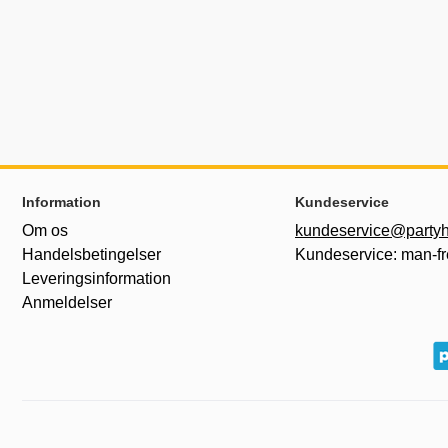
Sidefodsinhold Blandet info og links
Information
Kundeservice
Om os
kundeservice@partyh
Handelsbetingelser
Kundeservice: man-fr
Leveringsinformation
Anmeldelser