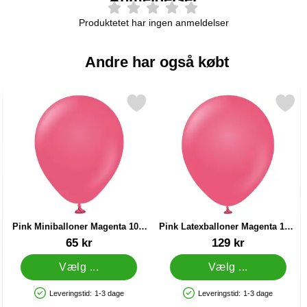
Produktetet har ingen anmeldelser
Andre har også købt
00-pak som favorit
Markér pink Miniballoner Magenta 100-pak som favorit
Markér pink Latexballoner Magen
Pink Miniballoner Magenta 100-
Pink Latexballoner Magenta 100-
pak
pak
Varenr 37697
Varenr 38390
65 kr
129 kr
Vælg ...
Vælg ...
Leveringstid:
1-3 dage
Leveringstid:
1-3 dage
Produkttilgængelighed: På lager
Produkttilgængelighed: På lager