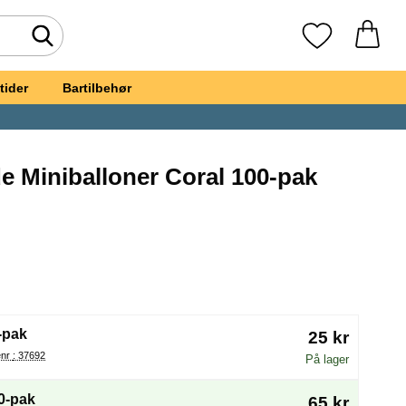
Foretag søgning
Mine favoritte
tider
Bartilbehør
e Miniballoner Coral 100-pak
vorit
ange-røde Miniballoner Coral 100-pak
(Valg af en ny radioknap vil genindlæse siden)
-pak
25 kr
Varenr : 37692
På lager
0-pak
65 kr