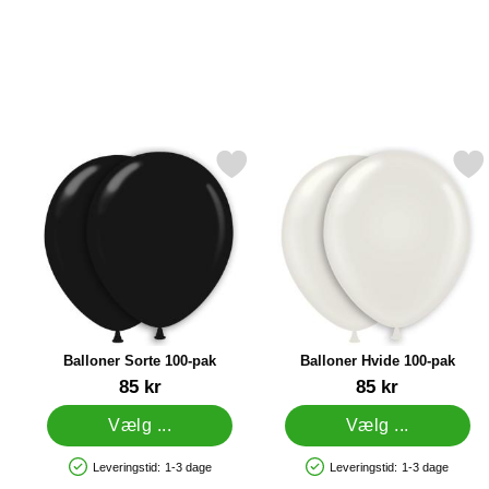
Markér balloner Sorte 100-pak som favorit
Markér balloner Hvide 1
Balloner Sorte 100-pak
Balloner Hvide 100-pak
Varenr 9513
Varenr 9512
85 kr
85 kr
Vælg ...
Vælg ...
Leveringstid:
1-3 dage
Leveringstid:
1-3 dage
Produkttilgængelighed: På lager
Produkttilgængelighed: På lager