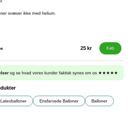
r.
ner svæver ikke med helium.
25 kr
pe
Køb
lser
og se hvad vores kunder faktisk synes om os ★★★★★
odukter
Latexballoner
Ensfarvede Balloner
Balloner