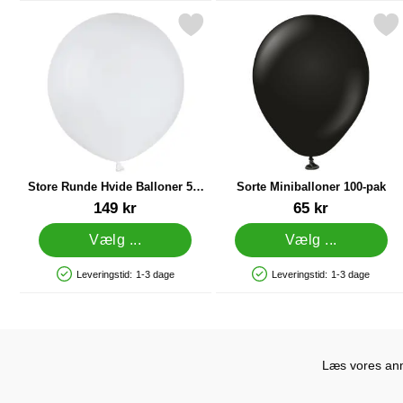
Markér store Runde Hvide Balloner 50-pak som favorit
Markér sorte Miniballoner
Ma
Store Runde Hvide Balloner 50-
Sorte Miniballoner 100-pak
pak
Varenr 15013
Varenr 37775
149 kr
65 kr
Vælg ...
Vælg ...
Leveringstid:
1-3 dage
Leveringstid:
1-3 dage
Produkttilgængelighed: På lager
Produkttilgængelighed: På lager
Læs vores anme