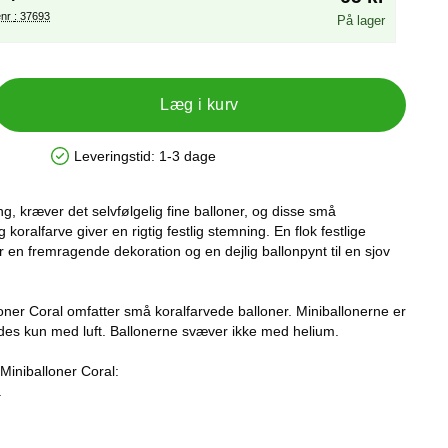
Varenr : 37693
På lager
Læg i kurv
Leveringstid:
1-3 dage
Produkttilgængelighed: På lager
ring, kræver det selvfølgelig fine balloner, og disse små
ig koralfarve giver en rigtig festlig stemning. En flok festlige
er en fremragende dekoration og en dejlig ballonpynt til en sjov
ner Coral omfatter små koralfarvede balloner. Miniballonerne er
ldes kun med luft. Ballonerne svæver ikke med helium.
iniballoner Coral:
.