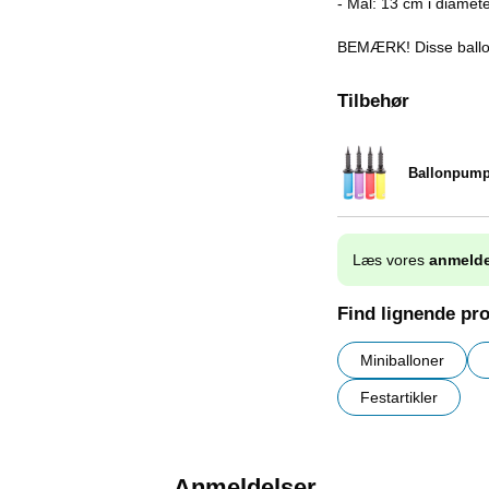
- Mål: 13 cm i diamete
BEMÆRK! Disse ballo
Tilbehør
Ballonpum
Varenr 9838
Læs vores
anmelde
Find lignende pr
Miniballoner
Festartikler
Anmeldelser