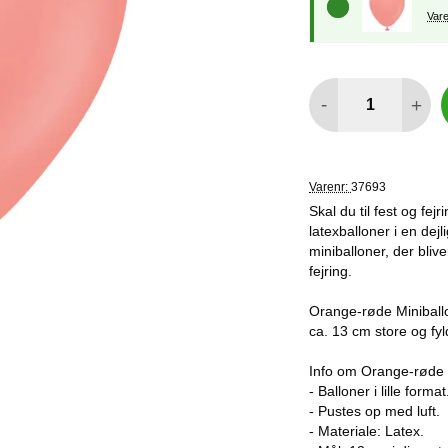
antal
-
+
Varenr:
37693
Skal du til fest og fej
latexballoner i en dejl
miniballoner, der bliv
fejring.
Orange-røde Miniballo
ca. 13 cm store og fy
Info om Orange-røde M
- Balloner i lille format
- Pustes op med luft.
- Materiale: Latex.