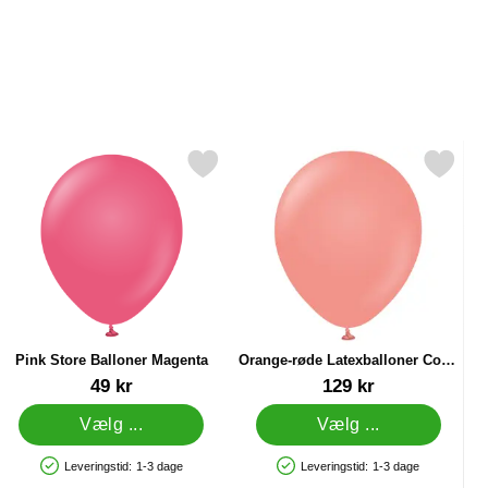
ta 100-pak som favorit
Markér pink Store Balloner Magenta som favorit
Markér orange-røde Latexballoner Cor
Pink Store Balloner Magenta
Orange-røde Latexballoner Coral
100-pak
Varenr 37706
Varenr 38414
49 kr
129 kr
Vælg ...
Vælg ...
Leveringstid:
1-3 dage
Leveringstid:
1-3 dage
Produkttilgængelighed: På lager
Produkttilgængelighed: På lager