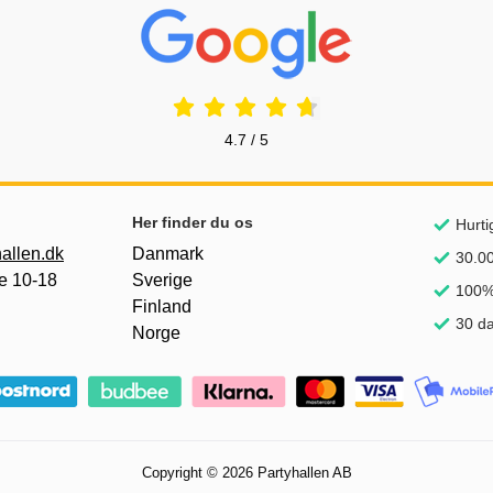
Prisjakt Anmeldelser: 4.7 Stjerne
4.7 / 5
Her finder du os
Hurti
allen.dk
Danmark
30.00
e 10-18
Sverige
100% 
Finland
30 da
Norge
Copyright © 2026 Partyhallen AB