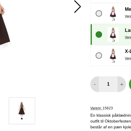
Me
La
X-
antal
-
+
Varenr:
15623
En klassisk påklædnin
outfit til Oktoberfest
består af en pæn kjol