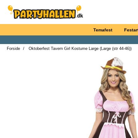
Startside for Partyhallen AB
Temafest
Festart
Forside
Oktoberfest Tavern Girl Kostume Large (Large (str 44-46))