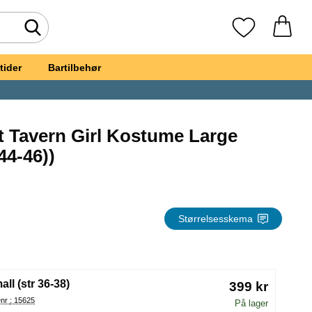
Foretag søgning
Mine favoritte
tider
Bartilbehør
t Tavern Girl Kostume Large
m favorit
44-46))
oberfest Tavern Girl Kostume Large
Størrelsesskema
(Valg af en ny radioknap vil genindlæse siden)
all (str 36-38)
399 kr
Varenr : 15625
På lager