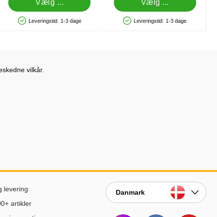
Vælg ...
Vælg ...
Leveringstid:
1-3 dage
Leveringstid:
1-3 dage
Produkttilgængelighed: På lager
Produkttilgængelighed: På lager
eskedne vilkår.
g levering
Danmark
0+ artikler