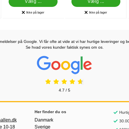
Vælg ...
Vælg ...
Ikke på lager
Ikke på lager
Produkttilgængelighed:
Produkttilgængelighed:
ldelser på Google. Vi får ofte at vide at vi har hurtige leveringer og b
Se hvad vores kunder faktisk synes om os.
Prisjakt Anmeldelser: 4.7 Stjerne
4.7 / 5
Her finder du os
Hurti
allen.dk
Danmark
30.00
e 10-18
Sverige