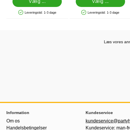
Vælg ...
Vælg ...
Leveringstid:
1-3 dage
Leveringstid:
1-3 dage
Produkttilgængelighed: På lager
Produkttilgængelighed: På lager
Læs vores anme
Sidefodsinhold Blandet info og links
Information
Kundeservice
Om os
kundeservice@partyh
Handelsbetingelser
Kundeservice: man-fr