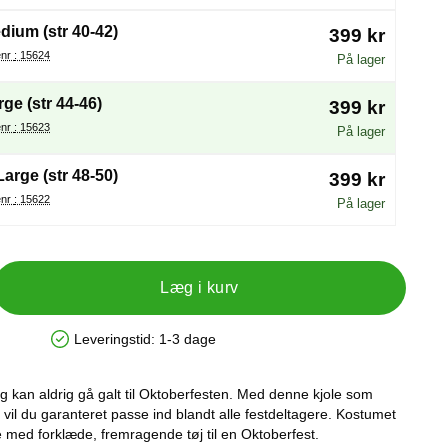
dium (str 40-42)
399 kr
Varenr : 15624
På lager
rge (str 44-46)
399 kr
Varenr : 15623
På lager
Large (str 48-50)
399 kr
Varenr : 15622
På lager
Læg i kurv
Leveringstid:
1-3 dage
Produkttilgængelighed: På lager
g kan aldrig gå galt til Oktoberfesten. Med denne kjole som
en vil du garanteret passe ind blandt alle festdeltagere. Kostumet
e med forklæde, fremragende tøj til en Oktoberfest.