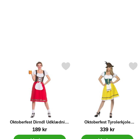
Markér oktoberfest Dirndl Udklædning Kostume Large som favorit
Markér oktoberfest Tyrolerkjole
Oktoberfest Dirndl Udklædning
Oktoberfest Tyrolerkjole
Kostume Large
Kostume Large
Varenr 23842
Varenr 13185
189 kr
339 kr