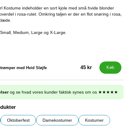
rl Kostume indeholder en sort kjole med små hvide blonder
verdel i rosa-rutet. Omkring taljen er der en flot snøring i rosa,
klæde.
: Small, Medium, Large og X-Large.
45 kr
trømper med Hvid Sløjfe
Køb
lser
og se hvad vores kunder faktisk synes om os ★★★★★
odukter
Oktoberfest
Damekostumer
Kostumer