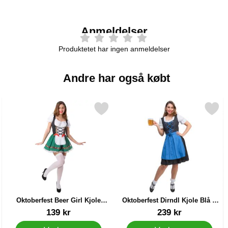
Anmeldelser
Produktetet har ingen anmeldelser
Andre har også købt
 Kostume Large som favorit
Markér oktoberfest Beer Girl Kjole Large som favorit
Markér oktoberfest Dirndl Kjole Blå
Mar
Oktoberfest Beer Girl Kjole
Oktoberfest Dirndl Kjole Blå &
Large
Sort Large
Varenr 88409
Varenr 88413
139 kr
239 kr