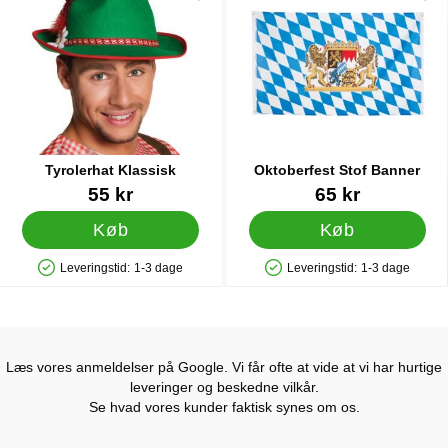
Tyrolerhat Klassisk
Oktoberfest Stof Banner
Varenr 13118
Varenr 15534
55 kr
65 kr
Køb
Køb
Leveringstid:
1-3 dage
Leveringstid:
1-3 dage
Produkttilgængelighed: På lager
Produkttilgængelighed: På lager
Læs vores anmeldelser på Google. Vi får ofte at vide at vi har hurtige
leveringer og beskedne vilkår.
Se hvad vores kunder faktisk synes om os.