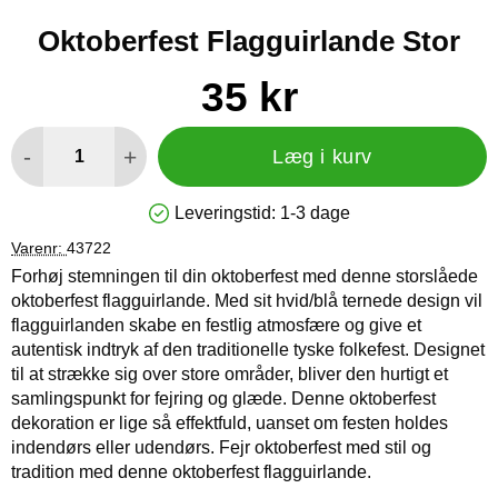
Oktoberfest Flagguirlande Stor
Køb dette produkt Oktoberfest Flagguirlande Stor
pris
35 kr
antal
-
+
Læg i kurv
Leveringstid:
1-3 dage
Produkttilgængelighed: På lager
Varenr:
43722
Forhøj stemningen til din oktoberfest med denne storslåede
oktoberfest flagguirlande. Med sit hvid/blå ternede design vil
flagguirlanden skabe en festlig atmosfære og give et
autentisk indtryk af den traditionelle tyske folkefest. Designet
til at strække sig over store områder, bliver den hurtigt et
samlingspunkt for fejring og glæde. Denne oktoberfest
dekoration er lige så effektfuld, uanset om festen holdes
indendørs eller udendørs. Fejr oktoberfest med stil og
tradition med denne oktoberfest flagguirlande.