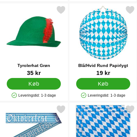
Markér tyrolerhat Grøn som favorit
Markér blå/Hvid Rund Pap
Tyrolerhat Grøn
Blå/Hvid Rund Papirlygt
Varenr 13138
Varenr 43725
35 kr
19 kr
Køb
Køb
Leveringstid:
1-3 dage
Leveringstid:
1-3 dage
Produkttilgængelighed: På lager
Produkttilgængelighed: På lager
Markér oktoberfest Afspærringsbånd som favorit
Markér oktoberfest Engangsserviette