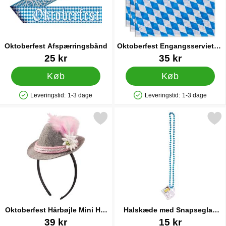
Oktoberfest Afspærringsbånd
Oktoberfest Engangsservietter
Bayersk 100-pak
Varenr 13161
Varenr 88824
25 kr
35 kr
Køb
Køb
Leveringstid:
1-3 dage
Leveringstid:
1-3 dage
Produkttilgængelighed: På lager
Produkttilgængelighed: På lager
Markér oktoberfest Hårbøjle Mini Hat Pink som favorit
Markér halskæde med Snapseglas
Oktoberfest Hårbøjle Mini Hat
Halskæde med Snapseglas
Pink
Oktoberfest
Varenr 38107
Varenr 38639
39 kr
15 kr