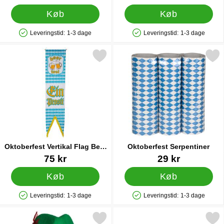
Køb
Køb
Leveringstid:
1-3 dage
Leveringstid:
1-3 dage
Produkttilgængelighed: På lager
Produkttilgængelighed: På lager
Markér oktoberfest Vertikal Flag Beer Fest som favorit
Markér oktoberfest Serpe
Oktoberfest Vertikal Flag Beer
Oktoberfest Serpentiner
Fest
Varenr 88915
Varenr 15533
75 kr
29 kr
Køb
Køb
Leveringstid:
1-3 dage
Leveringstid:
1-3 dage
Produkttilgængelighed: På lager
Produkttilgængelighed: På lager
Markér tyrolerhat Klassisk som favorit
Markér oktoberfest Stof 