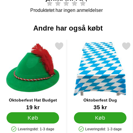
Produktetet har ingen anmeldelser
Andre har også købt
Markér oktoberfest Hat Budget som favorit
Markér oktoberfest D
Oktoberfest Hat Budget
Oktoberfest Dug
Varenr 13215
Varenr 15536
19 kr
35 kr
Køb
Køb
Leveringstid:
1-3 dage
Leveringstid:
1-3 dage
Produkttilgængelighed: På lager
Produkttilgængelighed: På lager