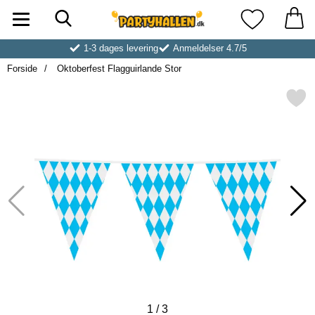
Søg
Startside for Partyhallen AB
Mine favoritt
1-3 dages levering
Anmeldelser 4.7/5
Forside
Oktoberfest Flagguirlande Stor
Markér oktoberfest Flagguirl
1
/
3