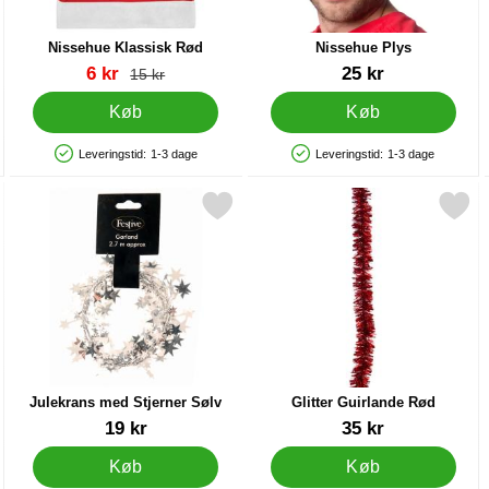
Nissehue Klassisk Rød
Nissehue Plys
Varenr 89361
Varenr 9613
pris
6 kr
25 kr
pris
15 kr
Køb
Køb
Leveringstid:
1-3 dage
Leveringstid:
1-3 dage
Produkttilgængelighed: På lager
Produkttilgængelighed: På lager
litter 20 cm 2-pak som favorit
Markér julekrans med Stjerner Sølv som favorit
Markér glitter Guirlande 
Julekrans med Stjerner Sølv
Glitter Guirlande Rød
Varenr 25350
Varenr 25345
19 kr
35 kr
Køb
Køb