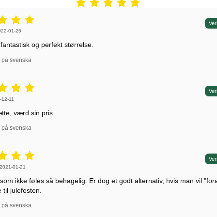
r: 5 stjerne af 5,
Ver
r af:
022-01-25
fantastisk og perfekt størrelse.
l på svenska
r: 5 stjerne af 5,
Ver
r af:
-12-11
te, værd sin pris.
l på svenska
r: 5 stjerne af 5,
Ver
r af:
2021-01-21
 som ikke føles så behagelig. Er dog et godt alternativ, hvis man vil "fo
e til julefesten.
l på svenska