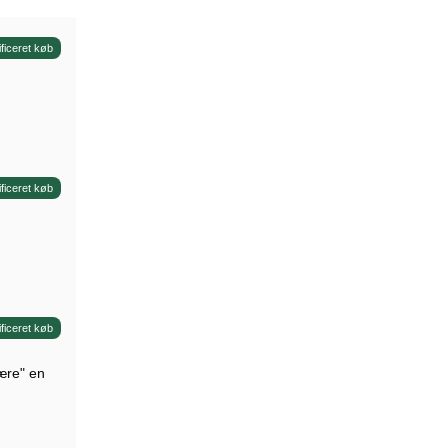
ificeret køb
ificeret køb
ificeret køb
rære" en