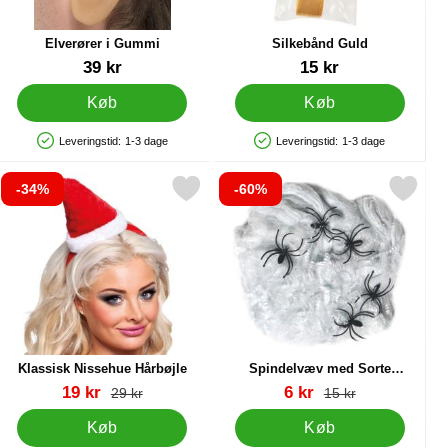
Elverører i Gummi
Silkebånd Guld
Varenr 12126
Varenr 34678
39 kr
15 kr
Køb
Køb
Leveringstid:
1-3 dage
Leveringstid:
1-3 dage
Produkttilgængelighed: På lager
Produkttilgængelighed: På lager
-34%
-60%
Rød som favorit
Markér klassisk Nissehue Hårbøjle som favorit
Markér spindelvæv med Sorte Edderk
Klassisk Nissehue Hårbøjle
Spindelvæv med Sorte
Edderkopper 40g
Varenr 16386
Varenr 38697
pris
pris
19 kr
6 kr
pris
pris
29 kr
15 kr
Køb
Køb