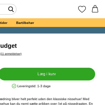
Foretag søgning
Mine favoritte
tider
Bartilbehør
Budget
(11 anmeldelser)
, Spring til alle anmeldelser
ssehue Budget
Læg i kurv
Leveringstid:
1-3 dage
Produkttilgængelighed: På lager
dning bliver helt perfekt uden den klassiske nissehue! Med
issehue kan du nemt sætte prikken over i'et på nissedragten. En