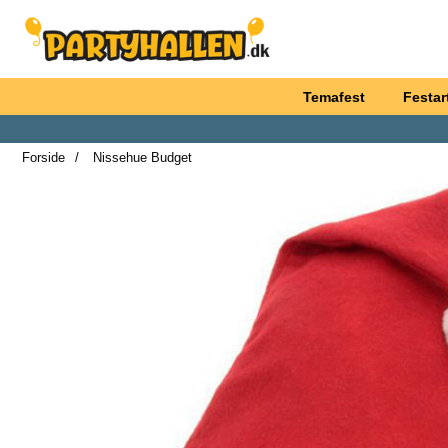
Startside for Partyhallen AB
Temafest
Festart
Forside
Nissehue Budget