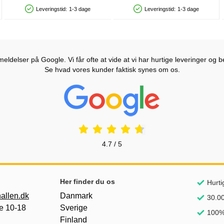
Leveringstid:
1-3 dage
Leveringstid:
1-3 dage
Produkttilgængelighed: På lager
Produkttilgængelighed: På lager
ldelser på Google. Vi får ofte at vide at vi har hurtige leveringer og b
Se hvad vores kunder faktisk synes om os.
Prisjakt Anmeldelser: 4.7 Stjerne
4.7 / 5
Her finder du os
Hurti
allen.dk
Danmark
30.00
e 10-18
Sverige
100% 
Finland