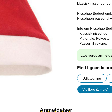
klassisk nissehue, der
Nissehue Budget omfat
Nissehuen passer til 
Info om Nissehue Bud
- Klassisk nissehue.
- Materiale: Polyester.
- Passer til voksne.
Læs vores
anmelde
Find lignende pr
Udklædning
Vis flere
(1 mere)
Egenskap
Anmeldelser