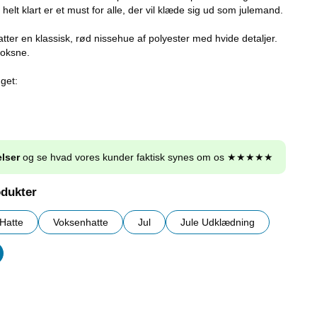
 helt klart er et must for alle, der vil klæde sig ud som julemand.
ter en klassisk, rød nissehue af polyester med hvide detaljer.
voksne.
get:
lser
og se hvad vores kunder faktisk synes om os ★★★★★
odukter
Hatte
Voksenhatte
Jul
Jule Udklædning
er