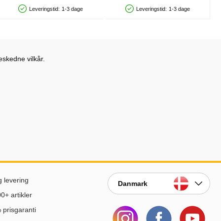
Leveringstid:
1-3 dage
Leveringstid:
1-3 dage
Produkttilgængelighed: På lager
Produkttilgængelighed: På lager
eskedne vilkår.
g levering
Danmark
0+ artikler
prisgaranti