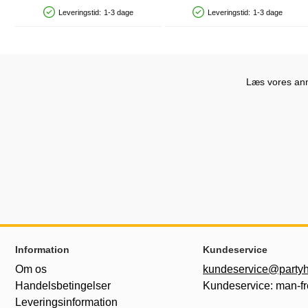
Leveringstid:
1-3 dage
Leveringstid:
1-3 dage
Produkttilgængelighed: På lager
Produkttilgængelighed: På lager
Læs vores anme
Sidefodsinhold Blandet info og links
Information
Kundeservice
Om os
kundeservice@partyh
Handelsbetingelser
Kundeservice: man-fr
Leveringsinformation