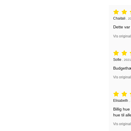
Anmeldelse
Anmeldelse
Chaitali
,
2
Dette var 
Vis origina
Anmeldelse
Anmeldelse
Sofie
,
2021
Budgethæt
Vis origina
Anmeldelse
Anmeldelse
Elisabeth
,
Billig hue
hue til all
Vis origina