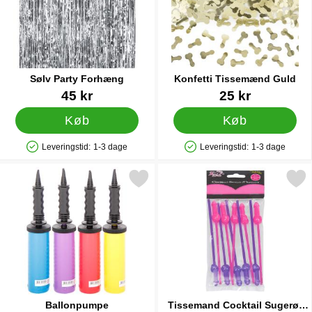
Sølv Party Forhæng
Konfetti Tissemænd Guld
Varenr 41433
Varenr 21573
45 kr
25 kr
Køb
Køb
Leveringstid:
1-3 dage
Leveringstid:
1-3 dage
Produkttilgængelighed: På lager
Produkttilgængelighed: På lager
Markér ballonpumpe som favorit
Markér tissemand Cocktail S
Ballonpumpe
Tissemand Cocktail Sugerør