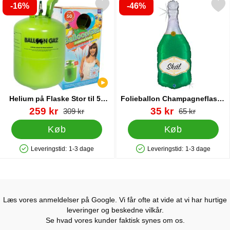
-16%
-46%
r helium på Flaske Stor til 50 Balloner (20-25 cm) som favorit
Markér folieballon Champagnef
Helium på Flaske Stor til 50
Folieballon Champagneflaske
Balloner (20-25 cm)
Skål
Varenr 13480
pris
Varenr 20904
pris
259 kr
35 kr
pris
pris
309 kr
65 kr
Køb
Køb
Leveringstid:
1-3 dage
Leveringstid:
1-3 dage
Produkttilgængelighed: På lager
Produkttilgængelighed: På lager
Læs vores anmeldelser på Google. Vi får ofte at vide at vi har hurtige
leveringer og beskedne vilkår.
Se hvad vores kunder faktisk synes om os.