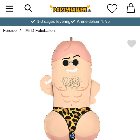
Søg
Startside for Partyhallen AB
Mine favoritt
1-3 dages levering
Anmeldelser 4.7/5
Forside
Mr D Folieballon
Markér mr D Folieball