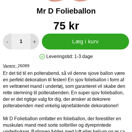
Mr D Folieballon
Køb dette produkt Mr D Folieballon
pris
75 kr
antal
-
+
Læg i kurv
Leveringstid:
1-3 dage
Produkttilgængelighed: På lager
Varenr:
26089
Er det tid til en polterabend, så vil denne sjove ballon være
en perfekt dekoration til festen! En sjov folieballon i form af
en veltrænet mand i undertøj, som garanteret vil skabe den
rette stemning til polterabenden. En super sjov folieballon,
der er det rigtige valg for dig, der ønsker at dekorere
polterabenden med virkelig iøjnefaldende dekorationer!
Mr D Folieballon omfatter en folieballon, der forestiller en
muskuløs mand med sorte solbriller og dyreprintede
underbukser. Ballonen fyldes med luft eller helium og er ca.