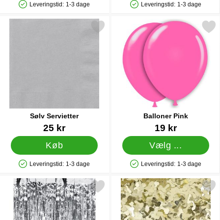
Leveringstid:
1-3 dage
Leveringstid:
1-3 dage
Produkttilgængelighed: På lager
Produkttilgængelighed: På lager
Markér sølv Servietter som favorit
Markér balloner Pin
Sølv Servietter
Balloner Pink
Varenr 5385
Varenr 5012
25 kr
19 kr
Køb
Vælg ...
Leveringstid:
1-3 dage
Leveringstid:
1-3 dage
Produkttilgængelighed: På lager
Produkttilgængelighed: På lager
Markér sølv Party Forhæng som favorit
Markér konfetti Tissemæn