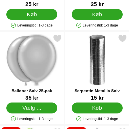
Små
Varenr 9838
Varenr 38270
25 kr
25 kr
Køb
Køb
Leveringstid:
1-3 dage
Leveringstid:
1-3 dage
Produkttilgængelighed: På lager
Produkttilgængelighed: På lager
Markér balloner Sølv 25-pak som favorit
Markér serpentin Metalli
Balloner Sølv 25-pak
Serpentin Metallic Sølv
Varenr 5022
Varenr 11497
35 kr
15 kr
Vælg ...
Køb
Leveringstid:
1-3 dage
Leveringstid:
1-3 dage
Produkttilgængelighed: På lager
Produkttilgængelighed: På lager