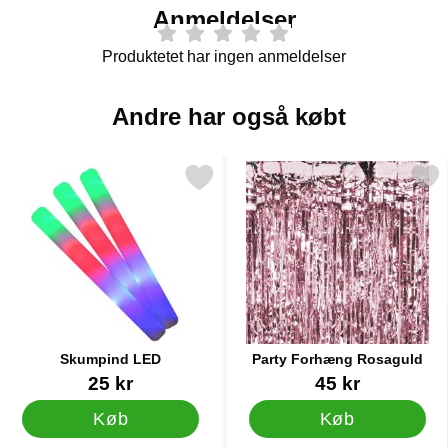
Anmeldelser
Produktetet har ingen anmeldelser
Andre har også købt
Markér skumpind LED som favorit
Markér party Forhæng Ro
Skumpind LED
Party Forhæng Rosaguld
Varenr 35183
Varenr 20486
25 kr
45 kr
Køb
Køb