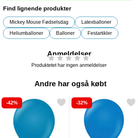
Find lignende produkter
Mickey Mouse Fødselsdag
Latexballoner
Heliumballoner
Balloner
Festartikler
Anmeldelser
Produktetet har ingen anmeldelser
Andre har også købt
-42%
-32%
blå Store Standard Latexballoner Deep Blue 25-pak som favorit
Markér blå Store Standard Latexb