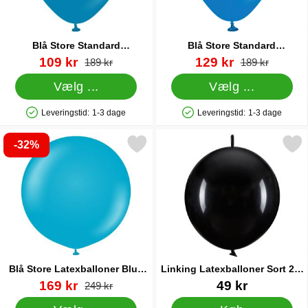
Blå Store Standard
Blå Store Standard
Latexballoner Deep Blue 25-
Latexballoner 25-pak
Varenr 37873
pris
Varenr 37741
pris
109 kr
129 kr
pris
pris
189 kr
189 kr
pak
Vælg ...
Vælg ...
Leveringstid:
1-3 dage
Leveringstid:
1-3 dage
Produkttilgængelighed: På lager
Produkttilgængelighed: På lager
-32%
rkér blå Store Latexballoner Blue Glass 10-pak som favorit
Markér linking Latexballoner 
Blå Store Latexballoner Blue
Linking Latexballoner Sort 20-
Glass 10-pak
pak
Varenr 37899
pris
Varenr 83447
169 kr
49 kr
pris
249 kr