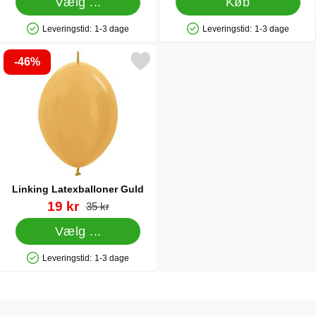
Vælg ...
Køb
Leveringstid:
1-3 dage
Leveringstid:
1-3 dage
Produkttilgængelighed: På lager
Produkttilgængelighed: På lager
-46%
Markér linking Latexballoner Guld som favorit
Linking Latexballoner Guld
Varenr 84194
pris
19 kr
pris
35 kr
Vælg ...
Leveringstid:
1-3 dage
Produkttilgængelighed: På lager