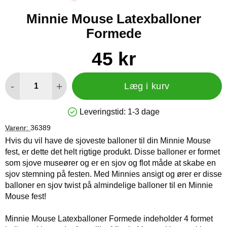
Minnie Mouse Latexballoner
Formede
Køb dette produkt Minnie Mouse Latexballoner Formede
pris
45 kr
antal
-
+
Læg i kurv
Leveringstid:
1-3 dage
Produkttilgængelighed: På lager
Varenr:
36389
Hvis du vil have de sjoveste balloner til din Minnie Mouse
fest, er dette det helt rigtige produkt. Disse balloner er formet
som sjove museører og er en sjov og flot måde at skabe en
sjov stemning på festen. Med Minnies ansigt og ører er disse
balloner en sjov twist på almindelige balloner til en Minnie
Mouse fest!
Minnie Mouse Latexballoner Formede indeholder 4 formet