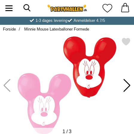
Søg
Startside for Partyhallen AB
Mine favoritt
1-3 dages levering
Anmeldelser 4.7/5
Forside
Minnie Mouse Latexballoner Formede
Markér minnie Mouse Latexballo
1
/
3