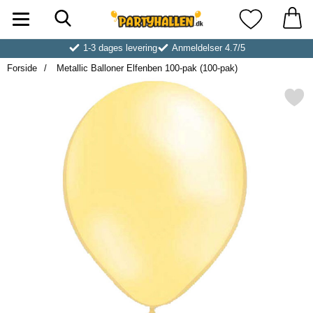
Søg
Startside for Partyhallen AB
Mine favoritt
1-3 dages levering
Anmeldelser 4.7/5
Forside
Metallic Balloner Elfenben 100-pak (100-pak)
Markér metallic Balloner Elfenben 1