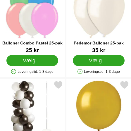
Balloner Combo Pastel 25-pak
Perlemor Balloner 25-pak
Varenr 20838
Varenr 12222
25 kr
35 kr
Vælg ...
Vælg ...
Leveringstid:
1-3 dage
Leveringstid:
1-3 dage
Produkttilgængelighed: På lager
Produkttilgængelighed: På lager
Markér ballonsøjlestativ i Plast som favorit
Markér store Runde Guldba