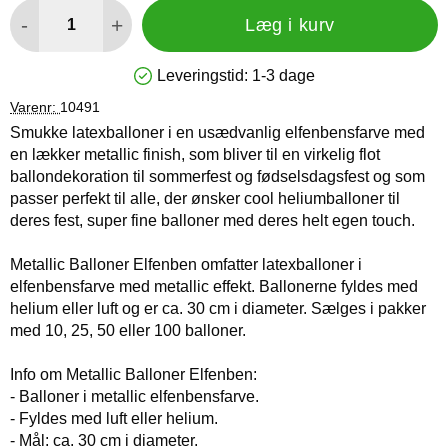
antal
-
+
Læg i kurv
Leveringstid:
1-3 dage
Produkttilgængelighed: På lager
Varenr:
10491
Smukke latexballoner i en usædvanlig elfenbensfarve med
en lækker metallic finish, som bliver til en virkelig flot
ballondekoration til sommerfest og fødselsdagsfest og som
passer perfekt til alle, der ønsker cool heliumballoner til
deres fest, super fine balloner med deres helt egen touch.
Metallic Balloner Elfenben omfatter latexballoner i
elfenbensfarve med metallic effekt. Ballonerne fyldes med
helium eller luft og er ca. 30 cm i diameter. Sælges i pakker
med 10, 25, 50 eller 100 balloner.
Info om Metallic Balloner Elfenben:
- Balloner i metallic elfenbensfarve.
- Fyldes med luft eller helium.
- Mål: ca. 30 cm i diameter.