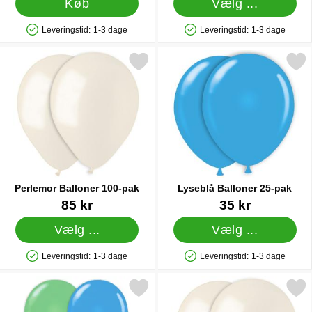
Køb
Vælg ...
Leveringstid:
1-3 dage
Leveringstid:
1-3 dage
Produkttilgængelighed: På lager
Produkttilgængelighed: På lager
Markér perlemor Balloner 100-pak som favorit
Markér lyseblå Balloner 
Perlemor Balloner 100-pak
Lyseblå Balloner 25-pak
Varenr 12224
Varenr 12226
85 kr
35 kr
Vælg ...
Vælg ...
Leveringstid:
1-3 dage
Leveringstid:
1-3 dage
Produkttilgængelighed: På lager
Produkttilgængelighed: På lager
Markér balloner Combo Pastel 25-pak som favorit
Markér perlemor Balloner 