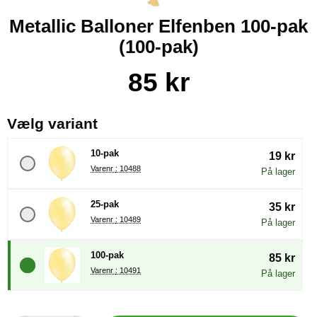
Metallic Balloner Elfenben 100-pak
(100-pak)
Køb dette produkt Metallic Balloner Elfenben 100-pak
pris
85 kr
, (Valg af en ny radioknap vil
Vælg variant
10-pak
19 kr
Varenr : 10488
På lager
25-pak
35 kr
Varenr : 10489
På lager
100-pak
85 kr
Varenr : 10491
På lager