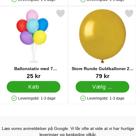
Produkttilgængelighed: På lager
Produkttilgængelighed: På lager
Markér ballonstativ med 7 Ballonholder 72 cm som favorit
Markér store Runde Guldballo
Ballonstativ med 7
Store Runde Guldballoner 25-
Ballonholder 72 cm
pak
Varenr 83399
Varenr 15033
25 kr
79 kr
Køb
Vælg ...
Leveringstid:
1-3 dage
Leveringstid:
1-3 dage
Produkttilgængelighed: På lager
Produkttilgængelighed: På lager
Læs vores anmeldelser på Google. Vi får ofte at vide at vi har hurtige
leveringer og beskedne vilkår.