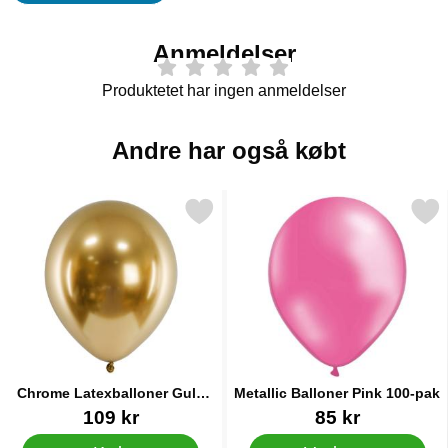
Anmeldelser
Produktetet har ingen anmeldelser
Andre har også købt
Markér chrome Latexballoner Guld 50-pak som favorit
Markér metallic Balloner Pin
Chrome Latexballoner Guld
Metallic Balloner Pink 100-pak
50-pak
Varenr 21150
Varenr 10503
109 kr
85 kr