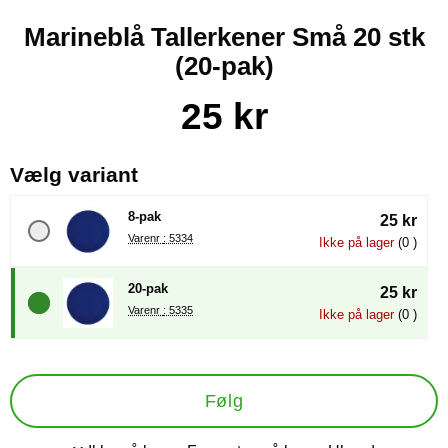
Marineblå Tallerkener Små 20 stk
(20-pak)
Køb dette produkt Marineblå Tallerkener Små 20 stk
pris
25 kr
, (Valg af en ny radioknap vil
Vælg variant
8-pak
25 kr
Varenr : 5334
Ikke på lager
(0 )
20-pak
25 kr
Varenr : 5335
Ikke på lager
(0 )
Følg