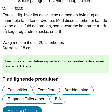
Ikke på lager
, Forventes på lager:
Ukend
Produkttilgængelighed:
Varenr:
5335
Forestil dig, hvor flot det ville se ud med en hvid dug og
marineblå tallerkener ovenpå. Med disse tallerkener kan du
skabe en stilfuld dekoration, som gæsterne kan bære rundt
på kager og andre snacks, smart!
Vælg mellem 8 eller 20 tallerkener.
Størrelse: 18 cm.
Læs vores
anmeldelser
og se hvad vores kunder faktisk synes
om os ★★★★★
Find lignende produkter
Festartikler
Temafest
Borddækning
Engangs Tallerkener
Blå
Vis flere
(2 mere)