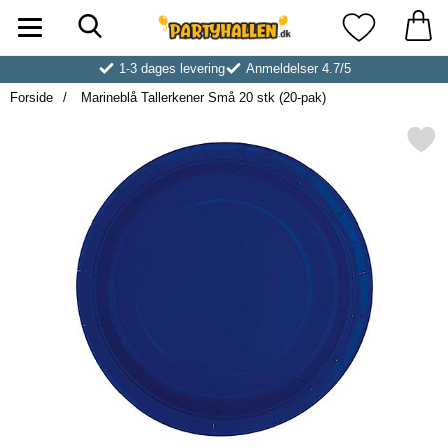
Søg
Startside for Partyhallen AB
Mine favoritt
1-3 dages levering
Anmeldelser 4.7/5
Forside
Marineblå Tallerkener Små 20 stk (20-pak)
Markér marineblå Tallerkener Små 2