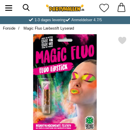
Søg
Startside for Partyhallen AB
Mine favoritt
1-3 dages levering
Anmeldelser 4.7/5
Forside
Magic Fluo Læbestift Lyserød
Markér magic Fluo Læbestift