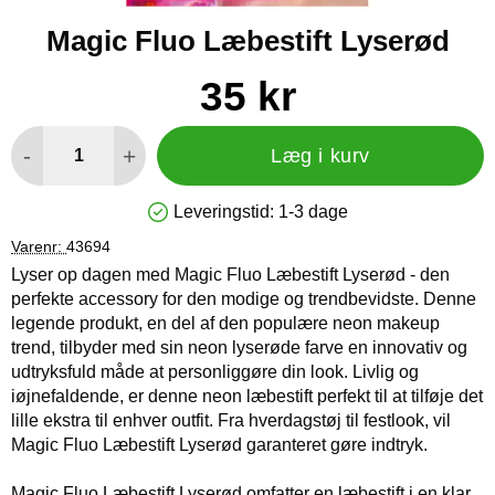
Magic Fluo Læbestift Lyserød
Køb dette produkt Magic Fluo Læbestift Lyserød
pris
35 kr
antal
-
+
Læg i kurv
Leveringstid:
1-3 dage
Produkttilgængelighed: På lager
Varenr:
43694
Lyser op dagen med Magic Fluo Læbestift Lyserød - den
perfekte accessory for den modige og trendbevidste. Denne
legende produkt, en del af den populære neon makeup
trend, tilbyder med sin neon lyserøde farve en innovativ og
udtryksfuld måde at personliggøre din look. Livlig og
iøjnefaldende, er denne neon læbestift perfekt til at tilføje det
lille ekstra til enhver outfit. Fra hverdagstøj til festlook, vil
Magic Fluo Læbestift Lyserød garanteret gøre indtryk.
Magic Fluo Læbestift Lyserød omfatter en læbestift i en klar