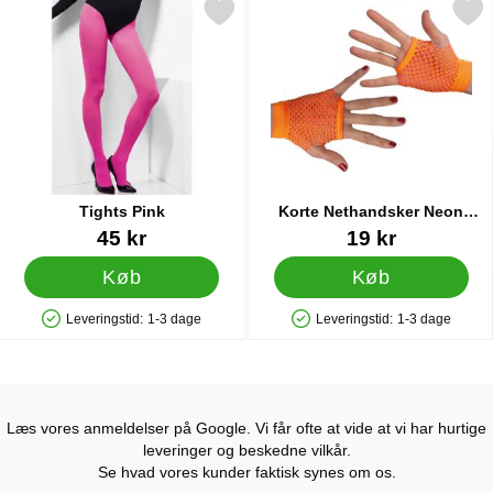
Markér tights Pink som favorit
Markér korte Nethandsker Ne
Tights Pink
Korte Nethandsker Neon
Orange
Varenr 9673
Varenr 11273
45 kr
19 kr
Køb
Køb
Leveringstid:
1-3 dage
Leveringstid:
1-3 dage
Produkttilgængelighed: På lager
Produkttilgængelighed: På lager
Læs vores anmeldelser på Google. Vi får ofte at vide at vi har hurtige
leveringer og beskedne vilkår.
Se hvad vores kunder faktisk synes om os.