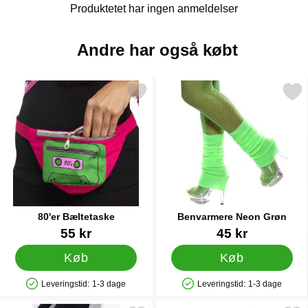
Produktetet har ingen anmeldelser
Andre har også købt
Markér 80'er Bæltetaske som favorit
Markér benvarmere Neon
80'er Bæltetaske
Benvarmere Neon Grøn
Varenr 88212
Varenr 10717
55 kr
45 kr
Køb
Køb
Leveringstid:
1-3 dage
Leveringstid:
1-3 dage
Produkttilgængelighed: På lager
Produkttilgængelighed: På lager