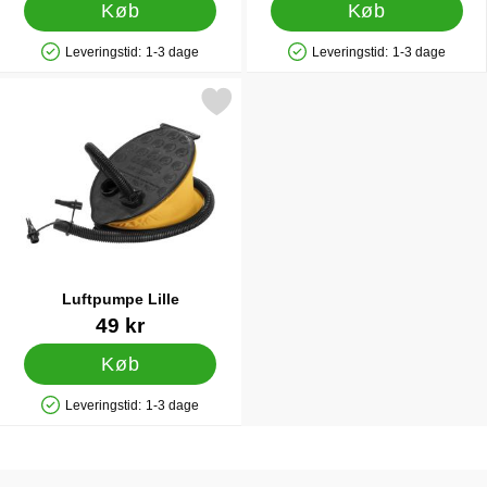
Køb
Køb
Leveringstid:
1-3 dage
Leveringstid:
1-3 dage
Produkttilgængelighed: På lager
Produkttilgængelighed: På lager
Markér luftpumpe Lille som favorit
Luftpumpe Lille
Varenr 36055
49 kr
Køb
Leveringstid:
1-3 dage
Produkttilgængelighed: På lager