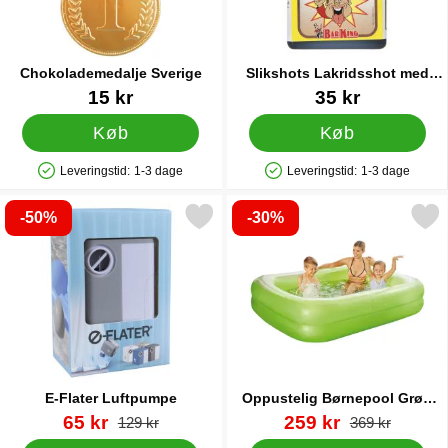
Chokolademedalje Sverige
Slikshots Lakridsshot med
Peber
Varenr 11094
Varenr 6834
15 kr
35 kr
Køb
Køb
Leveringstid:
1-3 dage
Leveringstid:
1-3 dage
Produkttilgængelighed: På lager
Produkttilgængelighed: På lager
-50%
-30%
Markér e-Flater Luftpumpe som favorit
Markér oppustelig Børnepool 
E-Flater Luftpumpe
Oppustelig Børnepool Grøn
Jumbo
Varenr 22737
pris
Varenr 37598
pris
65 kr
259 kr
pris
pris
129 kr
369 kr