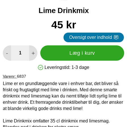
Lime Drinkmix
Køb dette produkt Lime Drinkmix
pris
45 kr
Oversigt over indhold
antal
-
+
Læg i kurv
Leveringstid:
1-3 dage
Produkttilgængelighed: På lager
Varenr:
6837
Lime er en grundlæggende vare i enhver bar, det bliver så
friskt og frugtagtigt med lime i drinken. Med denne smarte
drinkmix med limesmag kan du nemt tilføje lidt syrlig lime til
enhver drink. Et fremragende drinktilbehør til dig, der ønsker
at blande virkelig gode drinks med lime!
Lime Drinkmix omfatter 35 cl drinkmix med limesmag.