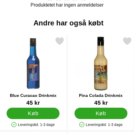
Produktetet har ingen anmeldelser
Andre har også købt
Markér blue Curacao Drinkmix som favorit
Markér pina Colada Drin
Blue Curacao Drinkmix
Pina Colada Drinkmix
Varenr 6848
Varenr 6841
45 kr
45 kr
Køb
Køb
Leveringstid:
1-3 dage
Leveringstid:
1-3 dage
Produkttilgængelighed: På lager
Produkttilgængelighed: På lager