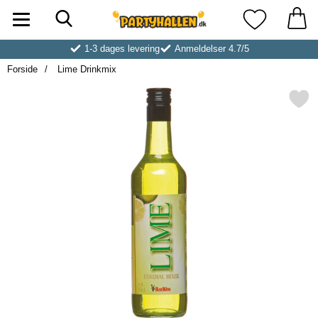
Søg
Startside for Partyhallen AB
Mine favoritt
1-3 dages levering
Anmeldelser 4.7/5
Forside
Lime Drinkmix
Markér lime Drinkmix