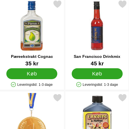
Markér pæreekstrakt Cognac som favorit
Markér san Francisco Dri
Pæreekstrakt Cognac
San Francisco Drinkmix
Varenr 6826
Varenr 6836
35 kr
45 kr
Køb
Køb
Leveringstid:
1-3 dage
Leveringstid:
1-3 dage
Produkttilgængelighed: På lager
Produkttilgængelighed: På lager
Markér chokolademedalje Sverige som favorit
Markér slikshots Lakridsshot