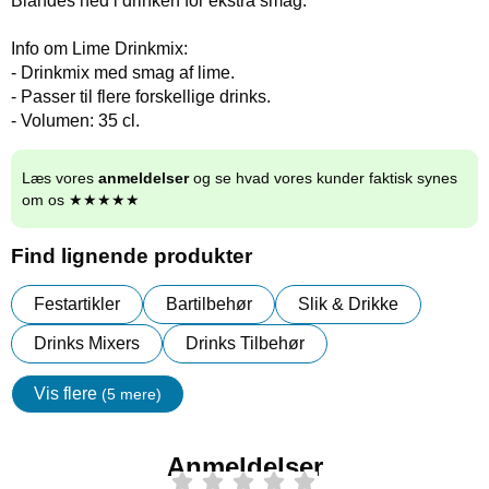
Blandes ned i drinken for ekstra smag.
Info om Lime Drinkmix:
- Drinkmix med smag af lime.
- Passer til flere forskellige drinks.
- Volumen: 35 cl.
Læs vores
anmeldelser
og se hvad vores kunder faktisk synes
om os ★★★★★
Find lignende produkter
Festartikler
Bartilbehør
Slik & Drikke
Drinks Mixers
Drinks Tilbehør
Vis flere
(5 mere)
Egenskaper
Anmeldelser