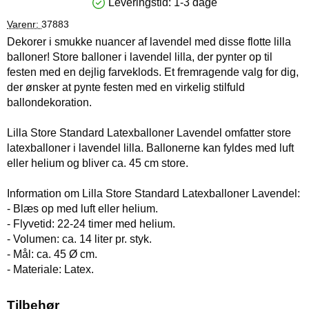
Leveringstid:
1-3 dage
Produkttilgængelighed: På lager
Varenr:
37883
Dekorer i smukke nuancer af lavendel med disse flotte lilla
balloner! Store balloner i lavendel lilla, der pynter op til
festen med en dejlig farveklods. Et fremragende valg for dig,
der ønsker at pynte festen med en virkelig stilfuld
ballondekoration.
Lilla Store Standard Latexballoner Lavendel omfatter store
latexballoner i lavendel lilla. Ballonerne kan fyldes med luft
eller helium og bliver ca. 45 cm store.
Information om Lilla Store Standard Latexballoner Lavendel:
- Blæs op med luft eller helium.
- Flyvetid: 22-24 timer med helium.
- Volumen: ca. 14 liter pr. styk.
- Mål: ca. 45 Ø cm.
- Materiale: Latex.
Tilbehør