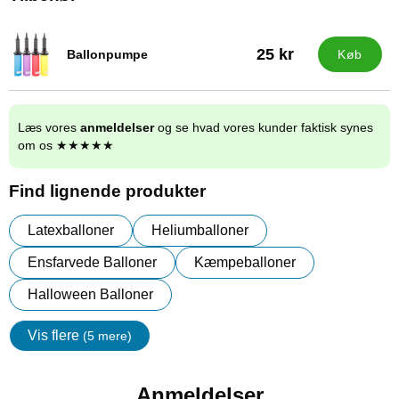
25 kr
Ballonpumpe
Køb
Varenr 9838
Læs vores
anmeldelser
og se hvad vores kunder faktisk synes
om os ★★★★★
Find lignende produkter
Latexballoner
Heliumballoner
Ensfarvede Balloner
Kæmpeballoner
Halloween Balloner
Vis flere
(5 mere)
Egenskaper
Anmeldelser