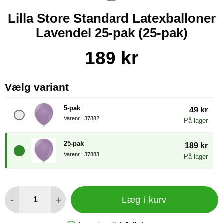
Lilla Store Standard Latexballoner
Lavendel 25-pak (25-pak)
Køb dette produkt Lilla Store Standard Latexballoner Lavende
pris
189 kr
, (Valg af en ny radioknap vil
Vælg variant
5-pak
49 kr
Varenr : 37882
På lager
25-pak
189 kr
Varenr : 37883
På lager
antal
-
+
Læg i kurv