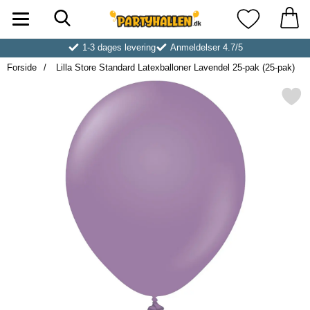
Søg
Startside for Partyhallen AB
Mine favoritt
1-3 dages levering
Anmeldelser 4.7/5
Forside
Lilla Store Standard Latexballoner Lavendel 25-pak (25-pak)
Markér lilla Store Standard Latexballoner L