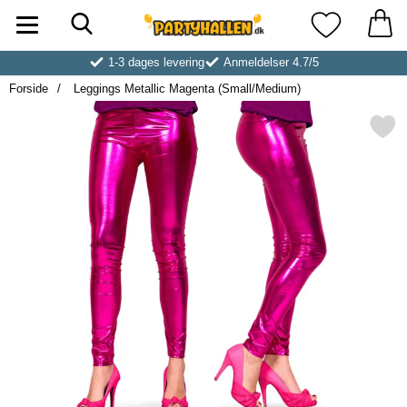
Søg
Startside for Partyhallen AB
Mine favoritt
1-3 dages levering
Anmeldelser 4.7/5
Forside
Leggings Metallic Magenta (Small/Medium)
Markér leggings Metallic Magenta 