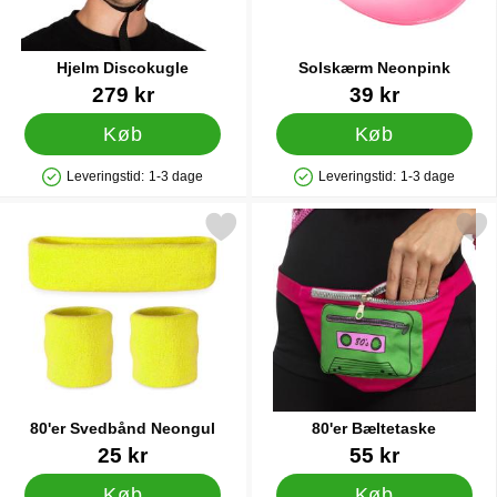
Hjelm Discokugle
Solskærm Neonpink
Varenr 83825
Varenr 24981
279 kr
39 kr
Køb
Køb
Leveringstid:
1-3 dage
Leveringstid:
1-3 dage
Produkttilgængelighed: På lager
Produkttilgængelighed: På lager
Markér 80'er Svedbånd Neongul som favorit
Markér 80'er Bæltetas
80'er Svedbånd Neongul
80'er Bæltetaske
Varenr 14324
Varenr 88212
25 kr
55 kr
Køb
Køb