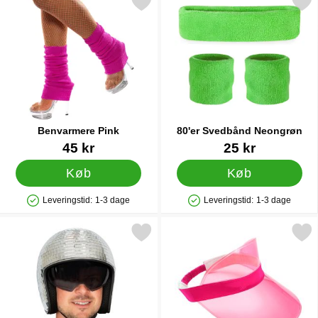
Markér benvarmere Pink som favorit
Markér 80'er Svedbånd Ne
Benvarmere Pink
80'er Svedbånd Neongrøn
Varenr 8696
Varenr 14322
45 kr
25 kr
Køb
Køb
Leveringstid:
1-3 dage
Leveringstid:
1-3 dage
Produkttilgængelighed: På lager
Produkttilgængelighed: På lager
Markér hjelm Discokugle som favorit
Markér solskærm Neonp