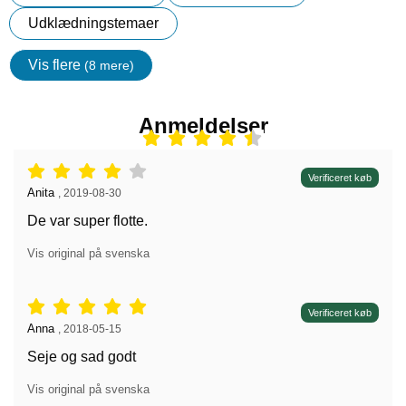
Udklædningstemaer
Vis flere
(8 mere)
Egenskaper
Anmeldelser
Anmeldelser: 4 stjerne af 5,
Verificeret køb
Anmeldelser af:
Anita
,
2019-08-30
De var super flotte.
Vis original på svenska
Anmeldelser: 5 stjerne af 5,
Verificeret køb
Anmeldelser af:
Anna
,
2018-05-15
Seje og sad godt
Vis original på svenska