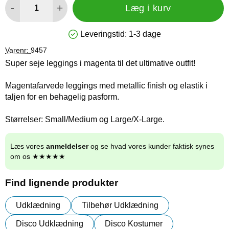
-
+
Læg i kurv
Leveringstid:
1-3 dage
Produkttilgængelighed: På lager
Varenr:
9457
Super seje leggings i magenta til det ultimative outfit!
Magentafarvede leggings med metallic finish og elastik i
taljen for en behagelig pasform.
Størrelser: Small/Medium og Large/X-Large.
Læs vores
anmeldelser
og se hvad vores kunder faktisk synes
om os ★★★★★
Find lignende produkter
Udklædning
Tilbehør Udklædning
Disco Udklædning
Disco Kostumer