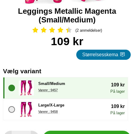
Leggings Metallic Magenta
(Small/Medium)
(2 anmeldelser)
Anmeldelser: 4.5 Stjerne, Spring til 
Køb dette produkt Leggings Metallic Magenta
pris
109 kr
Størrelsesskema
, (Valg af en ny radioknap vil
Vælg variant
Small/Medium
109 kr
Varenr : 9457
På lager
Large/X-Large
109 kr
Varenr : 9458
På lager
antal