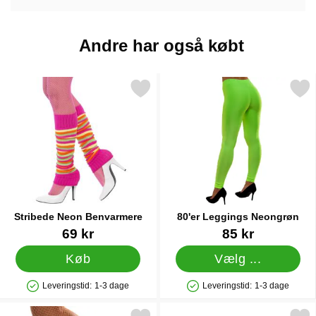
Andre har også købt
Markér stribede Neon Benvarmere som favorit
Markér 80'er Leggings Ne
Stribede Neon Benvarmere
80'er Leggings Neongrøn
Varenr 18912
Varenr 14340
69 kr
85 kr
Køb
Vælg ...
Leveringstid:
1-3 dage
Leveringstid:
1-3 dage
Produkttilgængelighed: På lager
Produkttilgængelighed: På lager