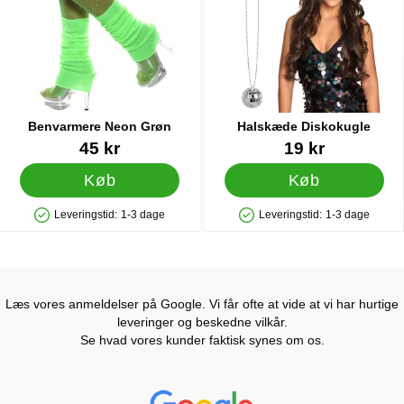
Benvarmere Neon Grøn
Halskæde Diskokugle
Varenr 10717
Varenr 22867
45 kr
19 kr
Køb
Køb
Leveringstid:
1-3 dage
Leveringstid:
1-3 dage
Produkttilgængelighed: På lager
Produkttilgængelighed: På lager
Læs vores anmeldelser på Google. Vi får ofte at vide at vi har hurtige
leveringer og beskedne vilkår.
Se hvad vores kunder faktisk synes om os.
Prisjakt Anmeldelser: 4.7 Stjerne