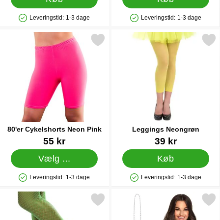
Leveringstid:
1-3 dage
Leveringstid:
1-3 dage
Produkttilgængelighed: På lager
Produkttilgængelighed: På lager
Markér 80'er Cykelshorts Neon Pink som favorit
Markér leggings Neong
80'er Cykelshorts Neon Pink
Leggings Neongrøn
Varenr 20086
Varenr 83098
55 kr
39 kr
Vælg ...
Køb
Leveringstid:
1-3 dage
Leveringstid:
1-3 dage
Produkttilgængelighed: På lager
Produkttilgængelighed: På lager
Markér benvarmere Neon Grøn som favorit
Markér halskæde Diskok