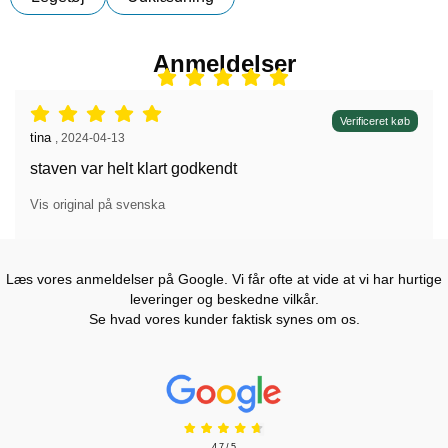
Anmeldelser
Anmeldelser: 5 stjerne af 5,
Verificeret køb
Anmeldelser af:
tina
,
2024-04-13
staven var helt klart godkendt
Vis original på svenska
Læs vores anmeldelser på Google. Vi får ofte at vide at vi har hurtige
leveringer og beskedne vilkår.
Se hvad vores kunder faktisk synes om os.
Prisjakt Anmeldelser: 4.7 Stjerne
4.7 / 5