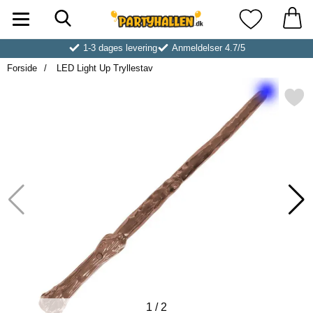
Søg
Startside for Partyhallen AB
Mine favoritt
1-3 dages levering
Anmeldelser 4.7/5
Forside
LED Light Up Tryllestav
Markér lED Light Up Tryll
1
/
2