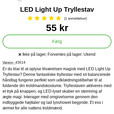
LED Light Up Tryllestav
(1 anmeldelser)
Anmeldelser: 5 Stjerne, Spring til al
Køb dette produkt LED Light Up Tryllestav
pris
55 kr
Følg
Ikke på lager
, Forventes på lager:
Ukend
Produkttilgængelighed:
Varenr:
43514
Er du klar til at oplyse tilværelsen magisk med LED Light Up
Tryllestav? Denne fantastiske tryllestav med sit balancerede
håndtag fungerer perfekt som udklædningstilbehør til at
fuldende din troldmandskostume. Tryllestaven aktiveres med
et tryk på knappen, og LED-lyset skaber en stemning af
ægte magi. Interager med omgivelserne gennem den
indbyggede højttaler og lad lysshowet begynde. Et ess i
ærmet for alle nattens troldmænd.