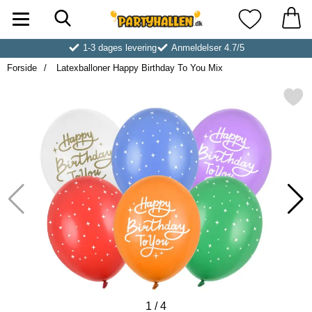
Søg
Startside for Partyhallen AB
Mine favoritt
1-3 dages levering
Anmeldelser 4.7/5
Forside
Latexballoner Happy Birthday To You Mix
Markér latexballoner Happy Birthd
1
/
4