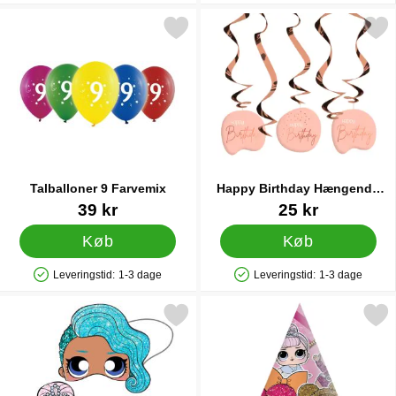
Markér talballoner 9 Farvemix som favorit
Markér happy Birthday Hængende
Talballoner 9 Farvemix
Happy Birthday Hængende
Pynt Lyserød
Varenr 35421
Varenr 22511
39 kr
25 kr
Køb
Køb
Leveringstid:
1-3 dage
Leveringstid:
1-3 dage
Produkttilgængelighed: På lager
Produkttilgængelighed: På lager
Markér lOL Glitter Masker som favorit
Markér lOL Glitter Fest