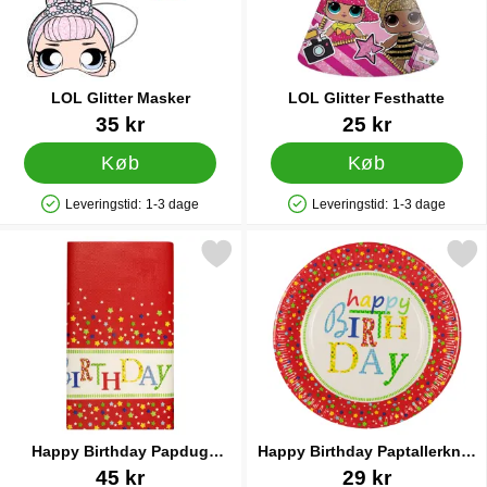
LOL Glitter Masker
LOL Glitter Festhatte
Varenr 34870
Varenr 20655
35 kr
25 kr
Køb
Køb
Leveringstid:
1-3 dage
Leveringstid:
1-3 dage
Produkttilgængelighed: På lager
Produkttilgængelighed: På lager
Markér happy Birthday Papdug Stjerner som favorit
Markér happy Birthday Paptaller
Happy Birthday Papdug
Happy Birthday Paptallerkner
Stjerner
Stjerner
Varenr 36240
Varenr 36238
45 kr
29 kr