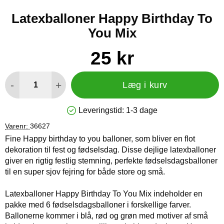
Latexballoner Happy Birthday To
You Mix
Køb dette produkt Latexballoner Happy Birthday To You Mix
pris
25 kr
antal
-
+
Læg i kurv
Leveringstid:
1-3 dage
Produkttilgængelighed: På lager
Varenr:
36627
Fine Happy birthday to you balloner, som bliver en flot
dekoration til fest og fødselsdag. Disse dejlige latexballoner
giver en rigtig festlig stemning, perfekte fødselsdagsballoner
til en super sjov fejring for både store og små.
Latexballoner Happy Birthday To You Mix indeholder en
pakke med 6 fødselsdagsballoner i forskellige farver.
Ballonerne kommer i blå, rød og grøn med motiver af små