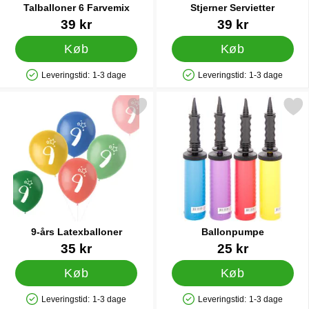
Talballoner 6 Farvemix
Stjerner Servietter
Varenr 35419
Varenr 20462
39 kr
39 kr
Køb
Køb
Leveringstid:
1-3 dage
Leveringstid:
1-3 dage
Produkttilgængelighed: På lager
Produkttilgængelighed: På lager
Markér 9-års Latexballoner som favorit
Markér ballonpumpe
9-års Latexballoner
Ballonpumpe
Varenr 31528
Varenr 9838
35 kr
25 kr
Køb
Køb
Leveringstid:
1-3 dage
Leveringstid:
1-3 dage
Produkttilgængelighed: På lager
Produkttilgængelighed: På lager