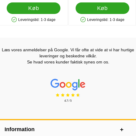
Køb
Køb
Leveringstid:
1-3 dage
Leveringstid:
1-3 dage
Produkttilgængelighed: På lager
Produkttilgængelighed: På lager
Læs vores anmeldelser på Google. Vi får ofte at vide at vi har hurtige
leveringer og beskedne vilkår.
Se hvad vores kunder faktisk synes om os.
Prisjakt Anmeldelser: 4.7 Stjerne
4.7 / 5
Sidefodsinhold Blandet info og links
Information