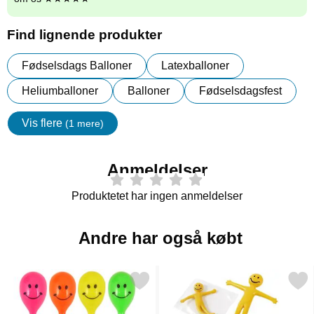
Find lignende produkter
Fødselsdags Balloner
Latexballoner
Heliumballoner
Balloner
Fødselsdagsfest
Vis flere
(1 mere)
Egenskaper
Anmeldelser
Produktetet har ingen anmeldelser
Andre har også købt
Markér mini Maraca som favorit
Markér gummi Mand Mi