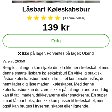
Låsbart Køleskabsbur
(3 anmeldelser)
Anmeldelser: 5 Stjerne, Spring til al
Køb dette produkt Låsbart Køleskabsbur
pris
139 kr
Følg
Ikke på lager
, Forventes på lager:
Ukend
Produkttilgængelighed:
Varenr:
26350
Sørg for, at ingen kan stjæle dine lækkerier i køleskabet med
denne smarte låsbare køleskabsbur! En virkelig praktisk
låsbar køleskabsbur med en tre-cifret kombinationslås, der
nemt lader dig låse maden i køleskabet. Med denne
køleskabsbur kan du være sikker på, at ingen andre end dig
kan få fat i maden, drikkevarerne eller snacksene. En super
smart låsbar boks, der ikke kun passer til køleskabet, men
også kan bruges i fryseren, skabet eller lignende.