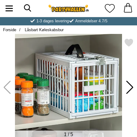
Søg
Startside for Partyhallen AB
Mine favoritt
1-3 dages levering
Anmeldelser 4.7/5
Forside
Låsbart Køleskabsbur
Markér låsbart Køleskab
1
/
5