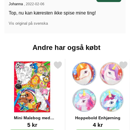
Anmeldelser af:
Johanna
,
2022-02-06
Top, nu kan kæresten ikke spise mine ting!
Vis original på svenska
Andre har også købt
Markér mini Malebog med Klistermærker som favorit
Markér hoppebold Enhjø
Mini Malebog med
Hoppebold Enhjørning
Klistermærker
Varenr 26120
Varenr 44251
5 kr
4 kr