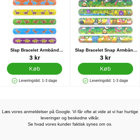
Slap Bracelet Armbånd
Slap Bracelet Snap Armbånd
Dinosaurer
Jungledyr
Varenr 35813
Varenr 38234
3 kr
3 kr
Køb
Køb
Leveringstid:
1-3 dage
Leveringstid:
1-3 dage
Produkttilgængelighed: På lager
Produkttilgængelighed: På lager
Læs vores anmeldelser på Google. Vi får ofte at vide at vi har hurtige
leveringer og beskedne vilkår.
Se hvad vores kunder faktisk synes om os.