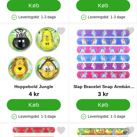
Køb
Køb
Leveringstid:
1-3 dage
Leveringstid:
1-3 dage
Produkttilgængelighed: På lager
Produkttilgængelighed: På lager
Markér hoppebold Jungle som favorit
Markér slap Bracelet Snap Armbå
Hoppebold Jungle
Slap Bracelet Snap Armbånd
Enhjørning
Varenr 44253
Varenr 38228
4 kr
3 kr
Køb
Køb
Leveringstid:
1-3 dage
Leveringstid:
1-3 dage
Produkttilgængelighed: På lager
Produkttilgængelighed: På lager
Markér slap Bracelet Armbånd Dinosaurer som favorit
Markér slap Bracelet Snap Armb