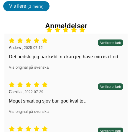
Vis flere
(3 mere)
Egenskaper
Anmeldelser
Anmeldelser: 5 stjerne af 5,
Verificeret køb
Anmeldelser af:
Anders
,
2025-07-12
Det bedste jeg har købt, nu kan jeg have min is i fred
Vis original på svenska
Anmeldelser: 5 stjerne af 5,
Verificeret køb
Anmeldelser af:
Camilla
,
2022-07-29
Meget smart og sjov bur, god kvalitet.
Vis original på svenska
Anmeldelser: 5 stjerne af 5,
Verificeret køb