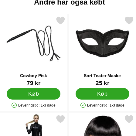
Andre har også købt
Markér cowboy Pisk som favorit
Markér sort Teater Ma
Cowboy Pisk
Sort Teater Maske
Varenr 15939
Varenr 24339
79 kr
25 kr
Køb
Køb
Leveringstid:
1-3 dage
Leveringstid:
1-3 dage
Produkttilgængelighed: På lager
Produkttilgængelighed: På lager
Markér sort Catsuit Kostume som favorit
Markér paryk Cabaret S