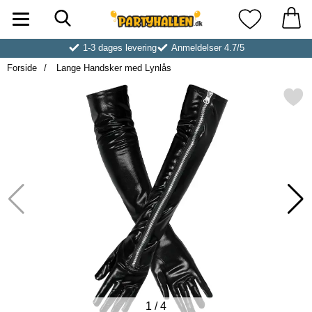
Søg
Startside for Partyhallen AB
Mine favoritt
1-3 dages levering
Anmeldelser 4.7/5
Forside
Lange Handsker med Lynlås
Markér lange Handsker med
1
/
4