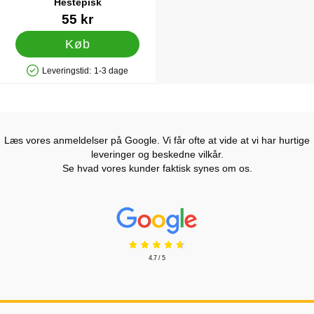
Hestepisk
Varenr 85754
55 kr
Køb
Leveringstid:
1-3 dage
Produkttilgængelighed: På lager
Læs vores anmeldelser på Google. Vi får ofte at vide at vi har hurtige
leveringer og beskedne vilkår.
Se hvad vores kunder faktisk synes om os.
Prisjakt Anmeldelser: 4.7 Stjerne
4.7 / 5
Sidefodsinhold Blandet info og links