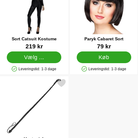
Sort Catsuit Kostume
Paryk Cabaret Sort
Varenr 16078
Varenr 38308
219 kr
79 kr
Vælg ...
Køb
Leveringstid:
1-3 dage
Leveringstid:
1-3 dage
Produkttilgængelighed: På lager
Produkttilgængelighed: På lager
Markér hestepisk som favorit