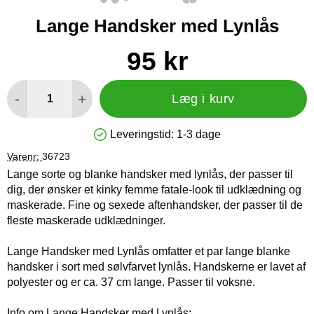
Lange Handsker med Lynlås
Køb dette produkt Lange Handsker med Lynlås
pris
95 kr
antal
-
+
Læg i kurv
Leveringstid:
1-3 dage
Produkttilgængelighed: På lager
Varenr:
36723
Lange sorte og blanke handsker med lynlås, der passer til
dig, der ønsker et kinky femme fatale-look til udklædning og
maskerade. Fine og sexede aftenhandsker, der passer til de
fleste maskerade udklædninger.
Lange Handsker med Lynlås omfatter et par lange blanke
handsker i sort med sølvfarvet lynlås. Handskerne er lavet af
polyester og er ca. 37 cm lange. Passer til voksne.
Info om Lange Handsker med Lynlås: