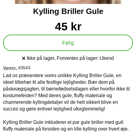
Kylling Briller Gule
Køb dette produkt Kylling Briller Gule
pris
45 kr
Følg
Ikke på lager
, Forventes på lager:
Ukend
Produkttilgængelighed:
Varenr:
43543
Lad os præsentere vores unikke Kylling Briller Gule, en
ideel tilbehør til alle festlige lejligheder. Bær dem på
påskeægsjagten, til børnefødselsdagen eller hvorfor ikke til
kostumefesten? Med deres gule, fluffy materiale og
charmerende kyllingdetaljer vil de helt sikkert blive en
succes og gøre enhver lejlighed uforglemmelig!
Kylling Briller Gule inkluderer et par gule briller med gult
fluffy materiale på forsiden og en lille kylling over hvert øje.