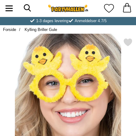
Søg
Startside for Partyhallen AB
Mine favoritt
1-3 dages levering
Anmeldelser 4.7/5
Forside
Kylling Briller Gule
Markér kylling Briller 