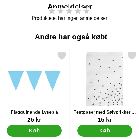
Anmeldelser
Produktetet har ingen anmeldelser
Andre har også købt
Markér flagguirlande Lyseblå som favorit
Markér festposer med Sølvpri
Flagguirlande Lyseblå
Festposer med Sølvprikker 8-
pak
Varenr 9977
Varenr 90536
25 kr
15 kr
Køb
Køb