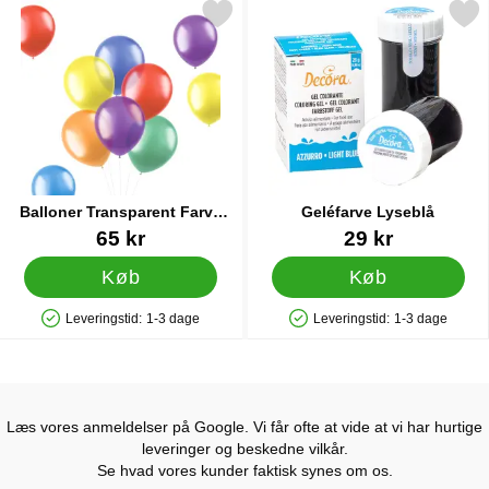
arkér balloner Transparent Farve Mix 50-pak som favorit
Markér geléfarve Lyse
Balloner Transparent Farve
Geléfarve Lyseblå
Mix 50-pak
Varenr 33354
Varenr 27295
65 kr
29 kr
Køb
Køb
Leveringstid:
1-3 dage
Leveringstid:
1-3 dage
Produkttilgængelighed: På lager
Produkttilgængelighed: På lager
Læs vores anmeldelser på Google. Vi får ofte at vide at vi har hurtige
leveringer og beskedne vilkår.
Se hvad vores kunder faktisk synes om os.