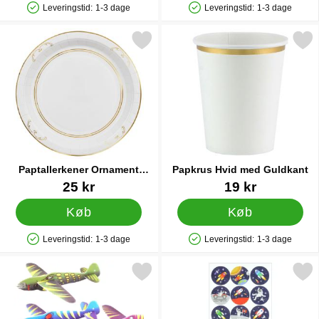
Leveringstid:
1-3 dage
Leveringstid:
1-3 dage
Produkttilgængelighed: På lager
Produkttilgængelighed: På lager
r paptallerkener Ornament Guld/Hvid 23 cm 6-pak som favorit
Markér papkrus Hvid med G
Paptallerkener Ornament
Papkrus Hvid med Guldkant
Guld/Hvid 23 cm 6-pak
Varenr 90740
Varenr 31264
25 kr
19 kr
Køb
Køb
Leveringstid:
1-3 dage
Leveringstid:
1-3 dage
Produkttilgængelighed: På lager
Produkttilgængelighed: På lager
Markér dinosaur Svævefly som favorit
Markér rummet Klistermærke