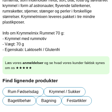
rumtema, som indeholder hvidt, sort, blåt, rosa og sølvfarvet
krymmel i form af astronauter, flyvende tallerkener,
rumraketter, stjerner, stænger og perler i forskellige
størrelser. Krymmelmixen leveres pakket i tre mindre
plastikposer.
Info om Krymmelmix Rummet 70 g:
- Krymmel med rummotiv
- Vægt: 70 g
- Egenskab: Laktosefri / Glutenfri
Læs vores
anmeldelser
og se hvad vores kunder faktisk synes
om os ★★★★★
Find lignende produkter
Rum Fødselsdag
Krymmel / Sukker
Bagetilbehør
Bagning
Festartikler