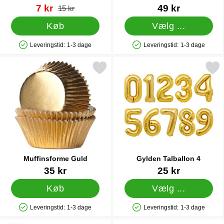
Blå 2
Varenr 42045
pris
Varenr 38114
7 kr
49 kr
pris
15 kr
Køb
Vælg ...
Leveringstid:
1-3 dage
Leveringstid:
1-3 dage
Produkttilgængelighed: På lager
Produkttilgængelighed: På lager
Markér muffinsforme Guld som favorit
Markér gylden Talballo
Muffinsforme Guld
Gylden Talballon 4
Varenr 9469
Varenr 88033
35 kr
25 kr
Køb
Vælg ...
Leveringstid:
1-3 dage
Leveringstid:
1-3 dage
Produkttilgængelighed: På lager
Produkttilgængelighed: På lager