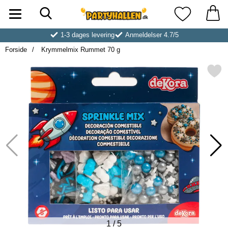
Søg
Startside for Partyhallen AB
Mine favoritt
1-3 dages levering
Anmeldelser 4.7/5
Forside
Krymmelmix Rummet 70 g
Markér krymmelmix Rummet
1
/
5