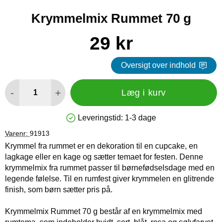
Krymmelmix Rummet 70 g
Køb dette produkt Krymmelmix Rummet 70 g
pris
29 kr
Oversigt over indhold
antal
-
+
Læg i kurv
Leveringstid:
1-3 dage
Produkttilgængelighed: På lager
Varenr:
91913
Krymmel fra rummet er en dekoration til en cupcake, en
lagkage eller en kage og sætter temaet for festen. Denne
krymmelmix fra rummet passer til børnefødselsdage med en
legende følelse. Til en rumfest giver krymmelen en glitrende
finish, som børn sætter pris på.
Krymmelmix Rummet 70 g består af en krymmelmix med