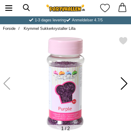
Søg
Startside for Partyhallen AB
Mine favoritt
1-3 dages levering
Anmeldelser 4.7/5
Forside
Krymmel Sukkerkrystaller Lilla
Markér krymmel Sukkerkrystal
1
/
2