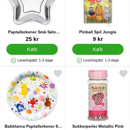
Paptallerkener Små Sølv
Pinball Spil Jungle
Stjerne
Varenr 14029
Varenr 84805
25 kr
9 kr
Køb
Køb
Leveringstid:
1-3 dage
Leveringstid:
1-3 dage
Produkttilgængelighed: På lager
Produkttilgængelighed: På lager
Markér babblarna Paptallerkener 8-pak som favorit
Markér sukkerperler Metall
Babblarna Paptallerkener 8-
Sukkerperler Metallic Pink