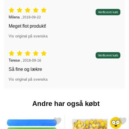
Anmeldelser: 5 stjerne af 5,
Verificeret køb
Anmeldelser af:
Milena
,
2018-09-22
Meget flot produkt!
Vis original på svenska
Anmeldelser: 5 stjerne af 5,
Verificeret køb
Anmeldelser af:
Terese
,
2018-09-16
Så fine og lækre
Vis original på svenska
Andre har også købt
arkér slap Bracelet Snap Armbånd Ensfarvet som favorit
Markér lille Gummibold S