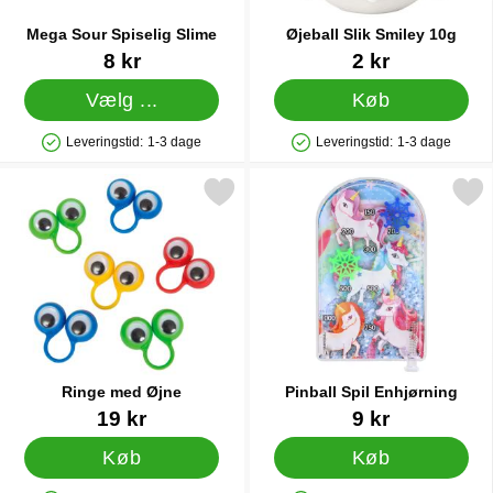
Mega Sour Spiselig Slime
Øjeball Slik Smiley 10g
Varenr 42659
Varenr 89911
8 kr
2 kr
Vælg ...
Køb
Leveringstid:
1-3 dage
Leveringstid:
1-3 dage
Produkttilgængelighed: På lager
Produkttilgængelighed: På lager
Markér ringe med Øjne som favorit
Markér pinball Spil Enhj
Ringe med Øjne
Pinball Spil Enhjørning
Varenr 22794
Varenr 84804
19 kr
9 kr
Køb
Køb