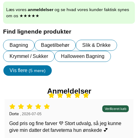
Læs vores
anmeldelser
og se hvad vores kunder faktisk synes
om os ★★★★★
Find lignende produkter
Bagning
Bagetilbehør
Slik & Drikke
Krymmel / Sukker
Halloween Bagning
Vis flere
(5 mere)
Egenskaper
Anmeldelser
Anmeldelser: 5 stjerne af 5,
Verificeret køb
Anmeldelser af:
Dorte
,
2026-07-05
God pris og fine farver 💜 Stort udvalg, så jeg kunne
give min datter det farvetema hun ønskede 💕