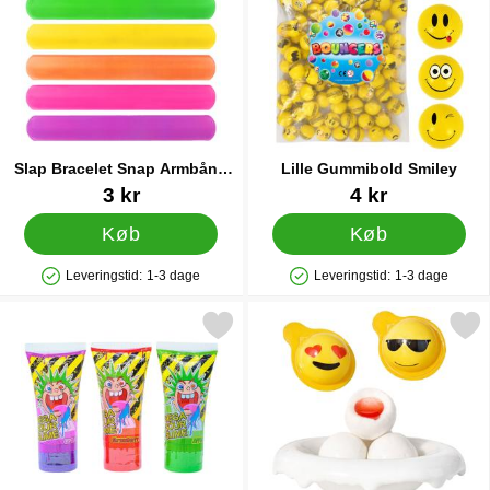
Slap Bracelet Snap Armbånd
Lille Gummibold Smiley
Ensfarvet
Varenr 38230
Varenr 14443
3 kr
4 kr
Køb
Køb
Leveringstid:
1-3 dage
Leveringstid:
1-3 dage
Produkttilgængelighed: På lager
Produkttilgængelighed: På lager
Markér mega Sour Spiselig Slime som favorit
Markér Øjeball Slik Smil