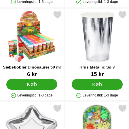
Leveringstid:
1-3 dage
Leveringstid:
1-3 dage
Produkttilgængelighed: På lager
Produkttilgængelighed: På lager
Markér sæbebobler Dinosaurer 50 ml som favorit
Markér krus Metallic S
Sæbebobler Dinosaurer 50 ml
Krus Metallic Sølv
Varenr 86982
Varenr 19639
6 kr
15 kr
Køb
Køb
Leveringstid:
1-3 dage
Leveringstid:
1-3 dage
Produkttilgængelighed: På lager
Produkttilgængelighed: På lager
Markér paptallerkener Små Sølv Stjerne som favorit
Markér pinball Spil Ju