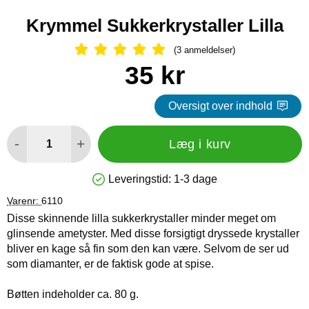
Krymmel Sukkerkrystaller Lilla
(3 anmeldelser)
Anmeldelser: 5 Stjerne, Spring til al
Køb dette produkt Krymmel Sukkerkrystaller Lilla
pris
35 kr
Oversigt over indhold
antal
-
+
Læg i kurv
Leveringstid:
1-3 dage
Produkttilgængelighed: På lager
Varenr:
6110
Disse skinnende lilla sukkerkrystaller minder meget om
glinsende ametyster. Med disse forsigtigt dryssede krystaller
bliver en kage så fin som den kan være. Selvom de ser ud
som diamanter, er de faktisk gode at spise.
Bøtten indeholder ca. 80 g.