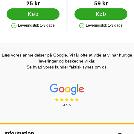
pak
Varenr 45341
Varenr 16745
25 kr
59 kr
Køb
Køb
Leveringstid:
1-3 dage
Leveringstid:
1-3 dage
Produkttilgængelighed: På lager
Produkttilgængelighed: På lager
Læs vores anmeldelser på Google. Vi får ofte at vide at vi har hurtige
leveringer og beskedne vilkår.
Se hvad vores kunder faktisk synes om os.
Prisjakt Anmeldelser: 4.7 Stjerne
4.7 / 5
Sidefodsinhold Blandet info og links
Information