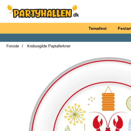
Startside for Partyhallen AB
Temafest
Festart
Forside
Krebsegilde Paptallerkner