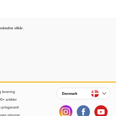
eskedne vilkår.
g levering
Danmark
0+ artikler
prisgaranti
ges returret