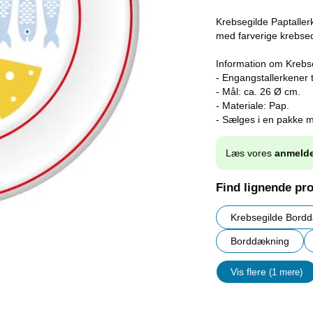
Krebsegilde Paptaller
med farverige krebsed
Information om Krebse
- Engangstallerkener t
- Mål: ca. 26 Ø cm.
- Materiale: Pap.
- Sælges i en pakke m
Læs vores
anmelde
Find lignende pr
Krebsegilde Bord
Borddækning
Vis flere
(1 mere)
Egenskap