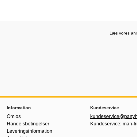
Læs vores anme
Sidefodsinhold Blandet info og links
Information
Kundeservice
Om os
kundeservice@partyh
Handelsbetingelser
Kundeservice: man-fr
Leveringsinformation