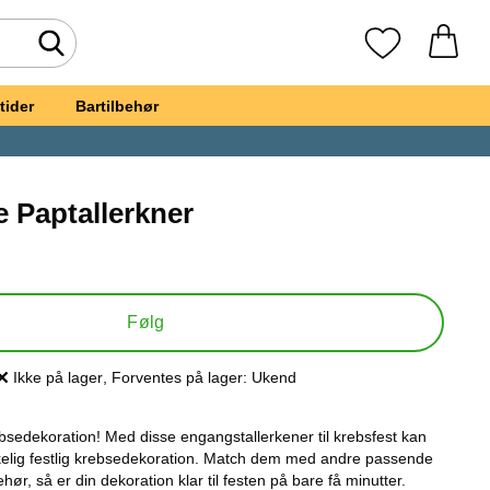
Foretag søgning
Mine favoritte
tider
Bartilbehør
e Paptallerkner
bsegilde Paptallerkner
Følg
Ikke på lager
, Forventes på lager:
Ukend
Produkttilgængelighed:
rebsedekoration! Med disse engangstallerkener til krebsfest kan
kelig festlig krebsedekoration. Match dem med andre passende
hør, så er din dekoration klar til festen på bare få minutter.