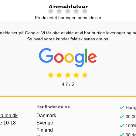
Anmeldelser
Produktetet har ingen anmeldelser
ldelser på Google. Vi får ofte at vide at vi har hurtige leveringer og b
Se hvad vores kunder faktisk synes om os.
Prisjakt Anmeldelser: 4.7 Stjerne
4.7 / 5
Her finder du os
Hurti
allen.dk
Danmark
30.00
e 10-18
Sverige
100% 
Finland
30 da