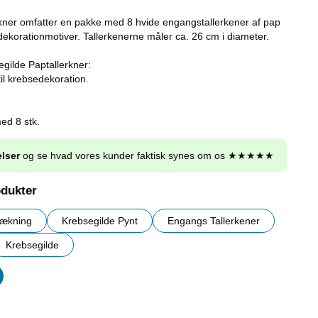
kner omfatter en pakke med 8 hvide engangstallerkener af pap
ekorationmotiver. Tallerkenerne måler ca. 26 cm i diameter.
gilde Paptallerkner:
il krebsedekoration.
ed 8 stk.
lser
og se hvad vores kunder faktisk synes om os ★★★★★
odukter
dækning
Krebsegilde Pynt
Engangs Tallerkener
Krebsegilde
er