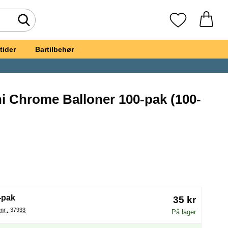
Foretag søgning
Mine favoritte
tider
Bartilbehør
i Chrome Balloner 100-pak (100-
orit
bber Mini Chrome Balloner 100-pak
(Valg af en ny radioknap vil genindlæse siden)
-pak
35 kr
Varenr : 37933
På lager