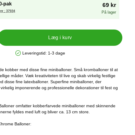
0-pak
69 kr
Varenr : 37934
På lager
Læg i kurv
Leveringstid:
1-3 dage
Produkttilgængelighed: På lager
 kobber med disse fine miniballoner. Små kromballoner til at
lige måder. Væk kreativiteten til live og skab virkelig festlige
 disse fine latexballoner. Superfine miniballoner, der
l virkelig imponerende og professionelle dekorationer til fest og
alloner omfatter kobberfarvede miniballoner med skinnende
nerne fyldes med luft og bliver ca. 13 cm store.
Chrome Balloner: