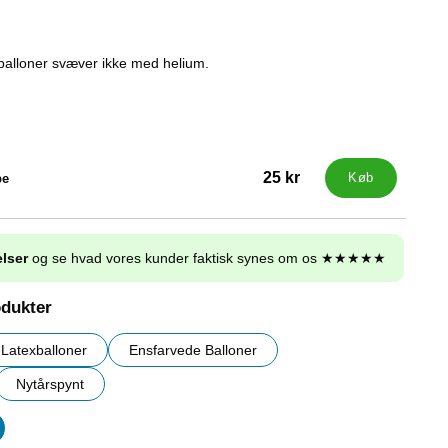
alloner svæver ikke med helium.
25 kr
pe
Køb
lser
og se hvad vores kunder faktisk synes om os ★★★★★
odukter
Latexballoner
Ensfarvede Balloner
Nytårspynt
er