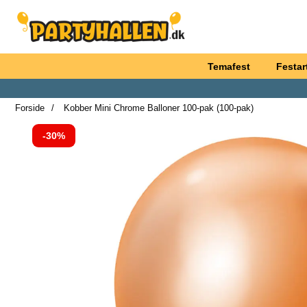
Startside for Partyhallen AB
Temafest
Festart
Forside
Kobber Mini Chrome Balloner 100-pak (100-pak)
Prisen er reduceret med
-30%