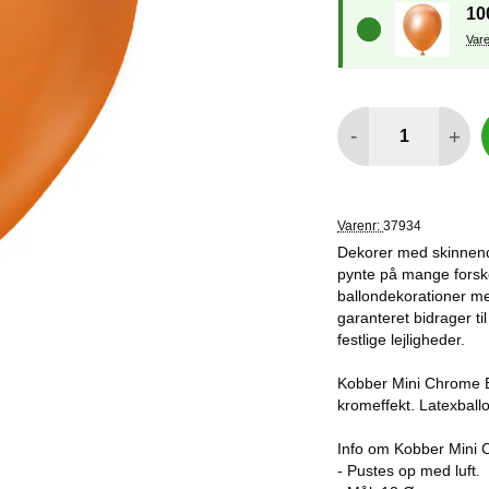
10
antal
-
+
Varenr:
37934
Dekorer med skinnende
pynte på mange forskel
ballondekorationer med
garanteret bidrager ti
festlige lejligheder.
Kobber Mini Chrome B
kromeffekt. Latexballo
Info om Kobber Mini 
- Pustes op med luft.