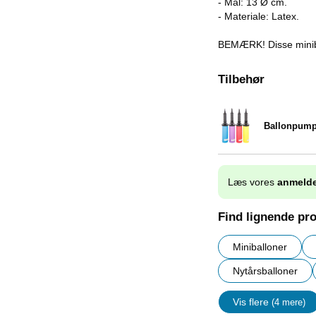
- Mål: 13 Ø cm.
- Materiale: Latex.
BEMÆRK! Disse minib
Tilbehør
Ballonpum
Varenr 9838
Læs vores
anmelde
Find lignende pr
Miniballoner
Nytårsballoner
Vis flere
(4 mere)
Egenskap