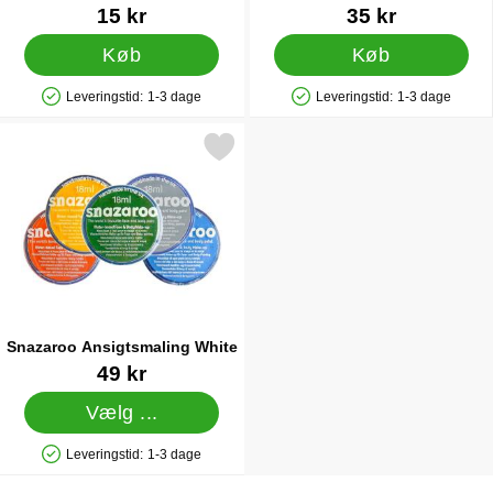
Varenr 10019
Varenr 88495
15 kr
35 kr
Køb
Køb
Leveringstid:
1-3 dage
Leveringstid:
1-3 dage
Produkttilgængelighed: På lager
Produkttilgængelighed: På lager
Markér snazaroo Ansigtsmaling White som favorit
Snazaroo Ansigtsmaling White
Varenr 8949
49 kr
Vælg ...
Leveringstid:
1-3 dage
Produkttilgængelighed: På lager