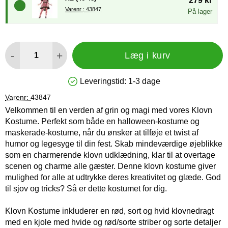
279 kr
Varenr : 43847
På lager
antal
-
+
Læg i kurv
Leveringstid:
1-3 dage
Produkttilgængelighed: På lager
Varenr:
43847
Velkommen til en verden af grin og magi med vores Klovn
Kostume. Perfekt som både en halloween-kostume og
maskerade-kostume, når du ønsker at tilføje et twist af
humor og legesyge til din fest. Skab mindeværdige øjeblikke
som en charmerende klovn udklædning, klar til at overtage
scenen og charme alle gæster. Denne klovn kostume giver
mulighed for alle at udtrykke deres kreativitet og glæde. God
til sjov og tricks? Så er dette kostumet for dig.
Klovn Kostume inkluderer en rød, sort og hvid klovnedragt
med en kjole med hvide og rød/sorte striber og sorte detaljer