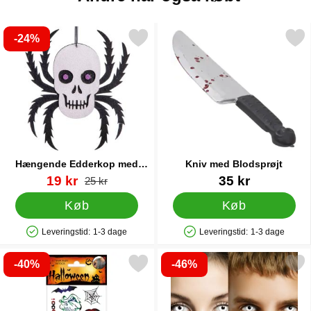
-24%
r hængende Edderkop med Glitter Dødningehoved som favorit
Markér kniv med Blodsp
Hængende Edderkop med
Kniv med Blodsprøjt
Glitter Dødningehoved
Varenr 43660
pris
Varenr 11728
19 kr
35 kr
pris
25 kr
Køb
Køb
Leveringstid:
1-3 dage
Leveringstid:
1-3 dage
Produkttilgængelighed: På lager
Produkttilgængelighed: På lager
-40%
-46%
kér halloween Midlertidige Tatoveringer 12-pak som favorit
Markér smiffys Hvide Zombi