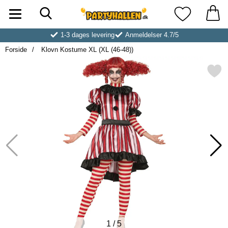
Søg
Startside for Partyhallen AB
Mine favoritt
1-3 dages levering
Anmeldelser 4.7/5
Forside
Klovn Kostume XL (XL (46-48))
Markér klovn Kostume XL (XL 
1
/
5