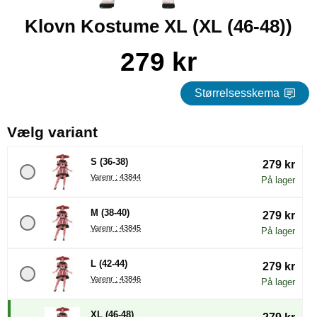
Klovn Kostume XL (XL (46-48))
Køb dette produkt Klovn Kostume XL
pris
279 kr
Størrelsesskema
, (Valg af en ny radioknap vil
Vælg variant
S (36-38)
279 kr
Varenr : 43844
På lager
M (38-40)
279 kr
Varenr : 43845
På lager
L (42-44)
279 kr
Varenr : 43846
På lager
XL (46-48)