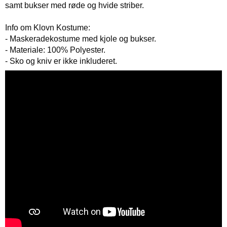
samt bukser med røde og hvide striber.
Info om Klovn Kostume:
- Maskeradekostume med kjole og bukser.
- Materiale: 100% Polyester.
- Sko og kniv er ikke inkluderet.