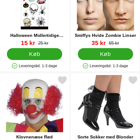
Halloween Midlertidige
Smiffys Hvide Zombie Linser
Tatoveringer 12-pak
Varenr 43732
pris
Varenr 9398
pris
15 kr
35 kr
pris
pris
25 kr
65 kr
Køb
Køb
Leveringstid:
1-3 dage
Leveringstid:
1-3 dage
Produkttilgængelighed: På lager
Produkttilgængelighed: På lager
Markér klovnenæse Rød som favorit
Markér sorte Sokker med B
Klovnenæse Rød
Sorte Sokker med Blonder