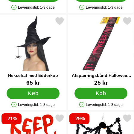
Leveringstid:
1-3 dage
Leveringstid:
1-3 dage
Produkttilgængelighed: På lager
Produkttilgængelighed: På lager
Markér heksehat med Edderkop som favorit
Markér afspærringsbånd Hallow
Heksehat med Edderkop
Afspærringsbånd Halloween
Keep Out
Varenr 1039
Varenr 11701
65 kr
25 kr
Køb
Køb
Leveringstid:
1-3 dage
Leveringstid:
1-3 dage
Produkttilgængelighed: På lager
Produkttilgængelighed: På lager
-21%
-29%
Markér vinduesklistermærker Keep Out som favorit
Markér hængende Edderkop D