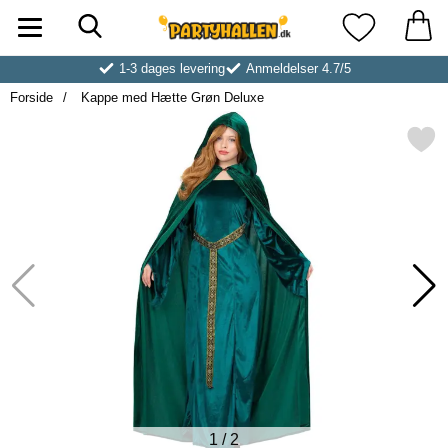
Søg
Startside for Partyhallen AB
Mine favoritt
1-3 dages levering
Anmeldelser 4.7/5
Forside
Kappe med Hætte Grøn Deluxe
Markér kappe med Hætte Grø
1
/
2