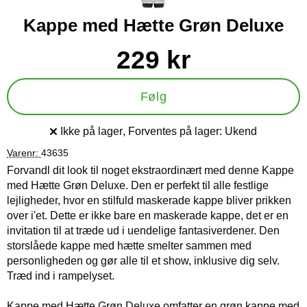
Kappe med Hætte Grøn Deluxe
Køb dette produkt Kappe med Hætte Grøn Deluxe
pris
229 kr
Følg
Ikke på lager
, Forventes på lager:
Ukend
Produkttilgængelighed:
Varenr:
43635
Forvandl dit look til noget ekstraordinært med denne Kappe
med Hætte Grøn Deluxe. Den er perfekt til alle festlige
lejligheder, hvor en stilfuld maskerade kappe bliver prikken
over i'et. Dette er ikke bare en maskerade kappe, det er en
invitation til at træde ud i uendelige fantasiverdener. Den
storslåede kappe med hætte smelter sammen med
personligheden og gør alle til et show, inklusive dig selv.
Træd ind i rampelyset.
Kappe med Hætte Grøn Deluxe omfatter en grøn kappe med