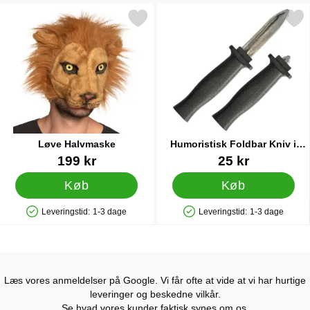
Markér løve Halvmaske som favorit
Markér humoristisk Foldbar Kn
Løve Halvmaske
Humoristisk Foldbar Kniv i
Plast
Varenr 19383
Varenr 89203
199 kr
25 kr
Køb
Køb
Leveringstid:
1-3 dage
Leveringstid:
1-3 dage
Produkttilgængelighed: På lager
Produkttilgængelighed: På lager
Læs vores anmeldelser på Google. Vi får ofte at vide at vi har hurtige
leveringer og beskedne vilkår.
Se hvad vores kunder faktisk synes om os.