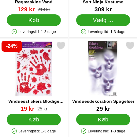
Røgmaskine Vand
Sort Ninja Kostume
Varenr 12028
pris
Varenr 18295
129 kr
309 kr
pris
219 kr
Køb
Vælg ...
Leveringstid:
1-3 dage
Leveringstid:
1-3 dage
Produkttilgængelighed: På lager
Produkttilgængelighed: På lager
-24%
Markér vinduesstickers Blodige Håndaftryk som favorit
Markér vinduesdekoration S
Vinduesstickers Blodige
Vinduesdekoration Spøgelser
Håndaftryk
Varenr 85595
pris
Varenr 11973
19 kr
29 kr
pris
25 kr
Køb
Køb
Leveringstid:
1-3 dage
Leveringstid:
1-3 dage
Produkttilgængelighed: På lager
Produkttilgængelighed: På lager