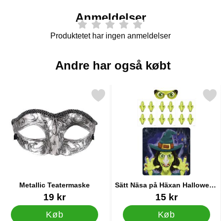
Anmeldelser
Produktetet har ingen anmeldelser
Andre har også købt
Markér metallic Teatermaske som favorit
Markér sätt Näsa på Häxan Hal
Metallic Teatermaske
Sätt Näsa på Häxan Halloween
Spil
Varenr 24333
Varenr 38685
19 kr
15 kr
Køb
Køb