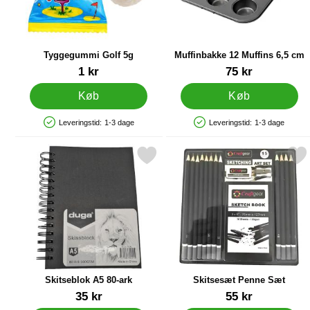
Tyggegummi Golf 5g
Muffinbakke 12 Muffins 6,5 cm
Varenr 90131
Varenr 87080
1 kr
75 kr
Køb
Køb
Leveringstid:
1-3 dage
Leveringstid:
1-3 dage
Produkttilgængelighed: På lager
Produkttilgængelighed: På lager
Markér skitseblok A5 80-ark som favorit
Markér skitsesæt Penne
Skitseblok A5 80-ark
Skitsesæt Penne Sæt
Varenr 82886
Varenr 34658
35 kr
55 kr