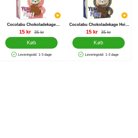
Cocolabu Chokoladekage
Cocolabu Chokoladekage Hvid
Lyserød 70g
70g
Varenr 88983
Varenr 88988
pris
pris
15 kr
15 kr
pris
pris
35 kr
35 kr
Køb
Køb
Leveringstid:
1-3 dage
Leveringstid:
1-3 dage
Produkttilgængelighed: På lager
Produkttilgængelighed: På lager