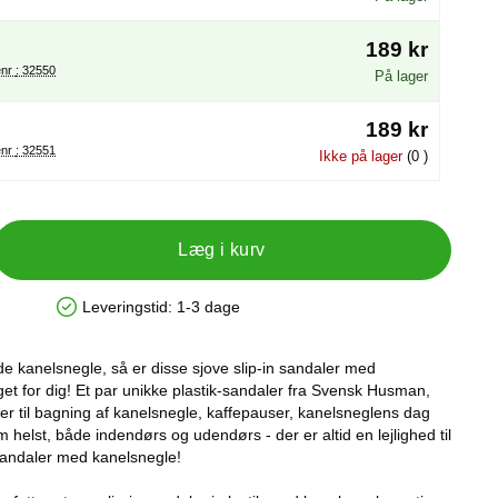
189 kr
Varenr : 32550
På lager
189 kr
Varenr : 32551
Ikke på lager
(0 )
Læg i kurv
Leveringstid:
1-3 dage
Produkttilgængelighed: På lager
de kanelsnegle, så er disse sjove slip-in sandaler med
et for dig! Et par unikke plastik-sandaler fra Svensk Husman,
ler til bagning af kanelsnegle, kaffepauser, kanelsneglens dag
m helst, både indendørs og udendørs - der er altid en lejlighed til
sandaler med kanelsnegle!