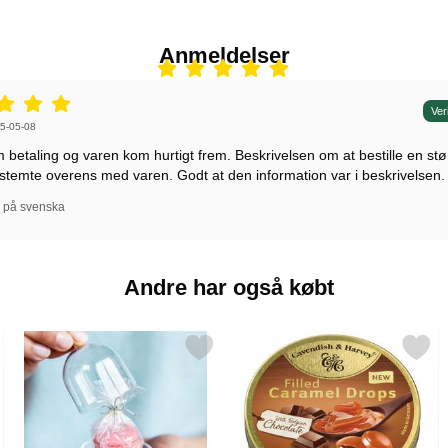
Anmeldelser
r: 5 stjerne af 5,
Ver
r af:
5-05-08
betaling og varen kom hurtigt frem. Beskrivelsen om at bestille en stø
 stemte overens med varen. Godt at den information var i beskrivelsen.
l på svenska
Andre har også købt
ns 6,5 cm som favorit
Markér kagefad med Låg Mini som favorit
Markér caramel Choco Filled Dr