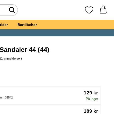
Foretag søgning
Mine favoritte
tider
Bartilbehør
Sandaler 44 (44)
(1 anmeldelser)
pring til alle anmeldelser
elbulle Sandaler 44
(Valg af en ny radioknap vil genindlæse siden)
129 kr
Varenr : 32542
På lager
189 kr