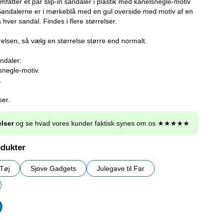
fatter et par slip-in sandaler i plastik med kanelsnegle-motiv
andalerne er i mørkeblå med en gul overside med motiv af en
 hver sandal. Findes i flere størrelser.
lsen, så vælg en størrelse større end normalt.
ndaler:
snegle-motiv.
.
ser.
lser
og se hvad vores kunder faktisk synes om os ★★★★★
odukter
Tøj
Sjove Gadgets
Julegave til Far
er