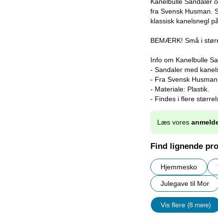
Kanelbulle Sandaler om
fra Svensk Husman. S
klassisk kanelsnegl på
BEMÆRK! Små i større
Info om Kanelbulle Sa
- Sandaler med kanel
- Fra Svensk Husman
- Materiale: Plastik.
- Findes i flere størrel
Læs vores
anmelde
Find lignende pr
Hjemmesko
Julegave til Mor
Vis flere
(8 mere)
Egenskap