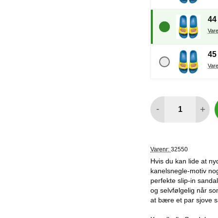
44
45
antal
-
+
Varenr:
32550
Hvis du kan lide at ny
kanelsnegle-motiv nog
perfekte slip-in sanda
og selvfølgelig når so
at bære et par sjove 