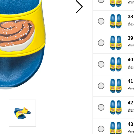
38
39
40
41
42
43