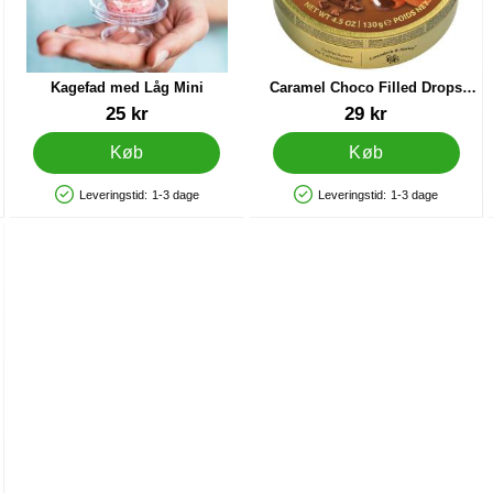
Kagefad med Låg Mini
Caramel Choco Filled Drops
130g
Varenr 33098
Varenr 82842
25 kr
29 kr
Køb
Køb
Leveringstid:
1-3 dage
Leveringstid:
1-3 dage
Produkttilgængelighed: På lager
Produkttilgængelighed: På lager
 Sæt som favorit