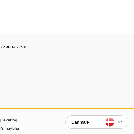
eskedne vilkår.
g levering
Danmark
0+ artikler