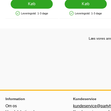
Køb
Køb
Leveringstid:
1-3 dage
Leveringstid:
1-3 dage
Produkttilgængelighed: På lager
Produkttilgængelighed: På lager
Læs vores anme
Sidefodsinhold Blandet info og links
Information
Kundeservice
Om os
kundeservice@partyh