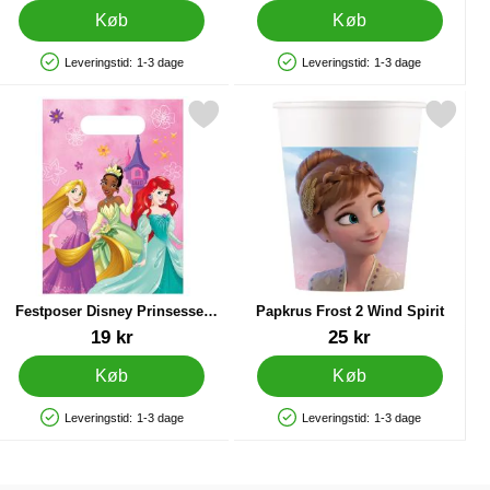
Køb
Køb
Leveringstid:
1-3 dage
Leveringstid:
1-3 dage
Produkttilgængelighed: På lager
Produkttilgængelighed: På lager
50 ml som favorit
rkér festposer Disney Prinsesser Live Your Story som favorit
Markér papkrus Frost 2 Wind Sp
Festposer Disney Prinsesser
Papkrus Frost 2 Wind Spirit
Live Your Story
Varenr 42278
Varenr 42234
19 kr
25 kr
Køb
Køb
Leveringstid:
1-3 dage
Leveringstid:
1-3 dage
Produkttilgængelighed: På lager
Produkttilgængelighed: På lager