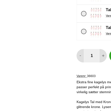
Tal
Tal
antal
-
+
Varenr:
36603
Ekstra fine kagelys m
passer perfekt på prin
virkelig sætter stemn
Kagelys Tal med Krone
glitrende krone. Lyse