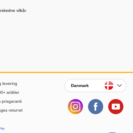
eskedne vilkår.
g levering
Danmark
0+ artikler
prisgaranti
ges returret