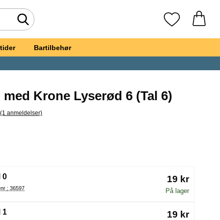
Foretag søgning
Mine favoritte
tider
Bartilbehør
 med Krone Lyserød 6 (Tal 6)
(1 anmeldelser)
pring til alle anmeldelser
gelys Tal med Krone Lyserød 6
(Valg af en ny radioknap vil genindlæse siden)
 0
19 kr
Varenr : 36597
På lager
 1
19 kr