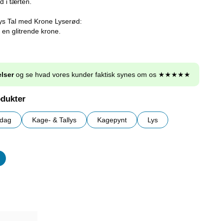
 i tærten.
ys Tal med Krone Lyserød:
d en glitrende krone.
lser
og se hvad vores kunder faktisk synes om os ★★★★★
odukter
sdag
Kage- & Tallys
Kagepynt
Lys
er