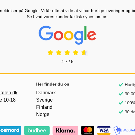
ldelser på Google. Vi får ofte at vide at vi har hurtige leveringer og b
Se hvad vores kunder faktisk synes om os.
Prisjakt Anmeldelser: 4.7 Stjerne
4.7 / 5
Her finder du os
Hurti
allen.dk
Danmark
30.00
e 10-18
Sverige
100% 
Finland
30 da
Norge