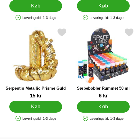
Køb
Køb
Leveringstid:
1-3 dage
Leveringstid:
1-3 dage
Produkttilgængelighed: På lager
Produkttilgængelighed: På lager
r Pink som favorit
Markér serpentin Metallic Prisme Guld som favorit
Markér sæbebobler Rummet 
Ma
Serpentin Metallic Prisme Guld
Sæbebobler Rummet 50 ml
Varenr 9764
Varenr 86973
15 kr
6 kr
Køb
Køb
Leveringstid:
1-3 dage
Leveringstid:
1-3 dage
Produkttilgængelighed: På lager
Produkttilgængelighed: På lager