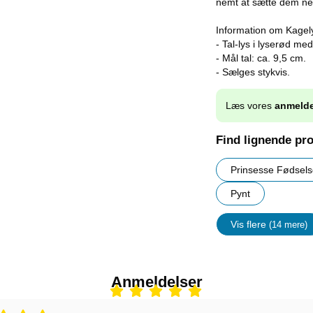
nemt at sætte dem ned
Information om Kagel
- Tal-lys i lyserød me
- Mål tal: ca. 9,5 cm.
- Sælges stykvis.
Læs vores
anmelde
Find lignende pr
Prinsesse Fødsel
Pynt
Vis flere
(14 mere)
Egenskap
Anmeldelser