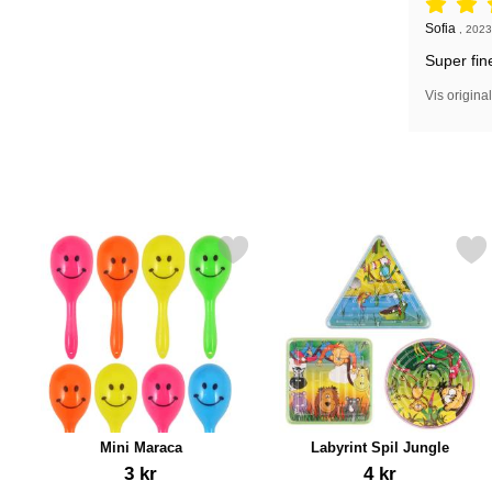
Anmeldelse
Anmeldelse
Sofia
,
2023
Super fin
Vis origina
Markér mini Maraca som favorit
Markér labyrint Spil Ju
Mini Maraca
Labyrint Spil Jungle
Varenr 12476
Varenr 12480
3 kr
4 kr