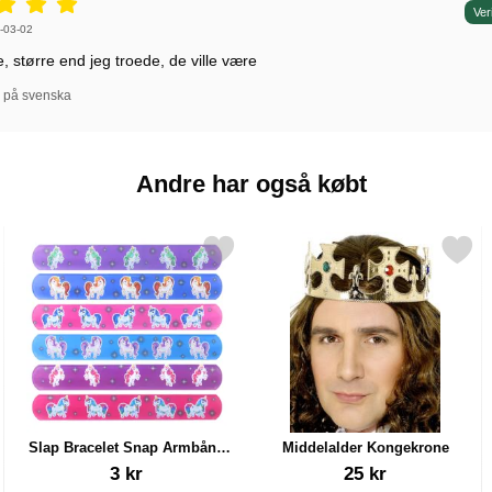
r: 5 stjerne af 5,
Ver
r af:
-03-02
e, større end jeg troede, de ville være
l på svenska
Andre har også købt
ngle som favorit
Markér slap Bracelet Snap Armbånd Enhjørning som favorit
Markér middelalder Kongek
Slap Bracelet Snap Armbånd
Middelalder Kongekrone
Enhjørning
Varenr 38228
Varenr 6492
3 kr
25 kr