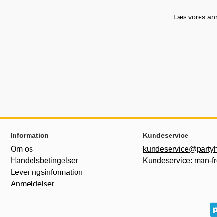
Læs vores anme
Sidefodsinhold Blandet info og links
Information
Kundeservice
Om os
kundeservice@partyh
Handelsbetingelser
Kundeservice: man-fr
Leveringsinformation
Anmeldelser