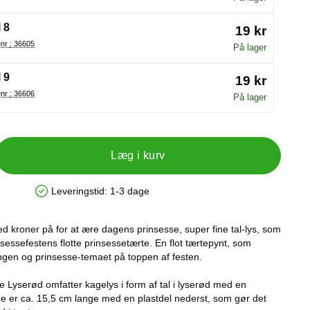
 8
19 kr
Varenr : 36605
På lager
 9
19 kr
Varenr : 36606
På lager
Læg i kurv
Leveringstid:
1-3 dage
Produkttilgængelighed: På lager
ed kroner på for at ære dagens prinsesse, super fine tal-lys, som
sessefestens flotte prinsessetærte. En flot tærtepynt, som
ingen og prinsesse-temaet på toppen af festen.
 Lyserød omfatter kagelys i form af tal i lyserød med en
ne er ca. 15,5 cm lange med en plastdel nederst, som gør det