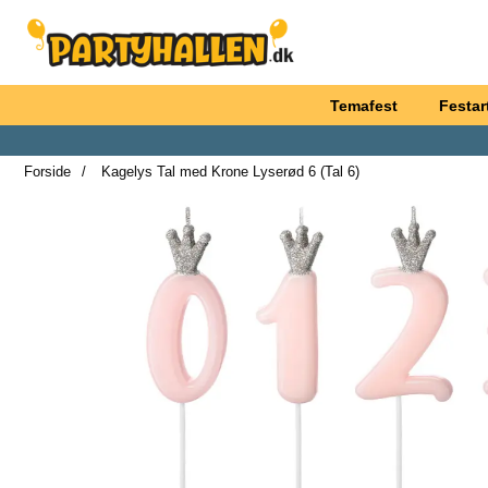
Startside for Partyhallen AB
Temafest
Festart
Forside
Kagelys Tal med Krone Lyserød 6 (Tal 6)