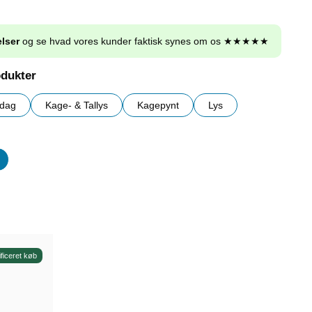
lser
og se hvad vores kunder faktisk synes om os ★★★★★
odukter
sdag
Kage- & Tallys
Kagepynt
Lys
er
ificeret køb