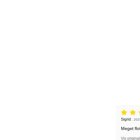
Anmeldelse
Anmeldelse
Sigrid
,
202
Meget flo
Vis origina