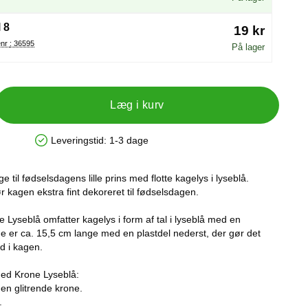
 8
19 kr
Varenr : 36595
På lager
Læg i kurv
Leveringstid:
1-3 dage
Produkttilgængelighed: På lager
e til fødselsdagens lille prins med flotte kagelys i lyseblå.
ør kagen ekstra fint dekoreret til fødselsdagen.
 Lyseblå omfatter kagelys i form af tal i lyseblå med en
ne er ca. 15,5 cm lange med en plastdel nederst, der gør det
d i kagen.
med Krone Lyseblå:
 en glitrende krone.
.