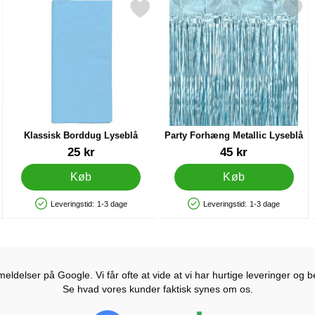
seblå som favorit
Markér klassisk Borddug Lyseblå som favorit
Markér party Forhæng Metallic
Klassisk Borddug Lyseblå
Party Forhæng Metallic Lyseblå
Varenr 83276
Varenr 20490
25 kr
45 kr
Køb
Køb
Leveringstid:
1-3 dage
Leveringstid:
1-3 dage
Produkttilgængelighed: På lager
Produkttilgængelighed: På lager
ldelser på Google. Vi får ofte at vide at vi har hurtige leveringer og b
Se hvad vores kunder faktisk synes om os.
Prisjakt Anmeldelser: 4.7 Stjerne