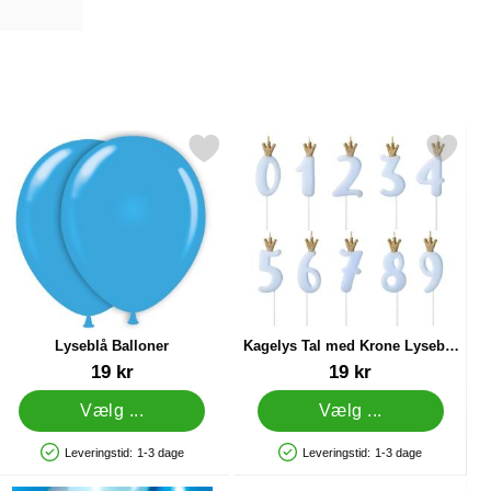
nt Mørkeblå som favorit
Markér lyseblå Balloner som favorit
Markér kagelys Tal med Krone Lys
Lyseblå Balloner
Kagelys Tal med Krone Lyseblå
2
Varenr 12225
Varenr 36589
19 kr
19 kr
Vælg ...
Vælg ...
Leveringstid:
1-3 dage
Leveringstid:
1-3 dage
Produkttilgængelighed: På lager
Produkttilgængelighed: På lager