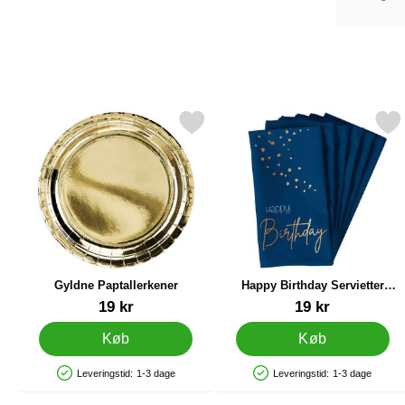
Markér gyldne Paptallerkener som favorit
Markér happy Birthday Serviet
Gyldne Paptallerkener
Happy Birthday Servietter
Mørkeblå
Varenr 20468
Varenr 25900
19 kr
19 kr
Køb
Køb
Leveringstid:
1-3 dage
Leveringstid:
1-3 dage
Produkttilgængelighed: På lager
Produkttilgængelighed: På lager