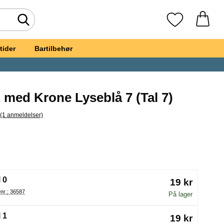
Foretag søgning
Mine favoritte
tider
Bartilbehør
 med Krone Lyseblå 7 (Tal 7)
(1 anmeldelser)
pring til alle anmeldelser
gelys Tal med Krone Lyseblå 7
(Valg af en ny radioknap vil genindlæse siden)
 0
19 kr
Varenr : 36587
På lager
 1
19 kr