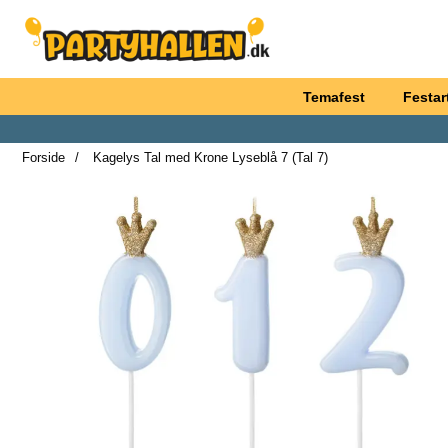
Startside for Partyhallen AB
Temafest
Festart
Forside
Kagelys Tal med Krone Lyseblå 7 (Tal 7)