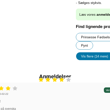
- Sælges stykvis.
Læs vores
anmelde
Find lignende pr
Prinsesse Fødsel
Pynt
Vis flere
(14 mere)
Egenskap
Anmeldelser
r: 4 stjerne af 5,
Ver
r af:
5-02-22
t
l på svenska