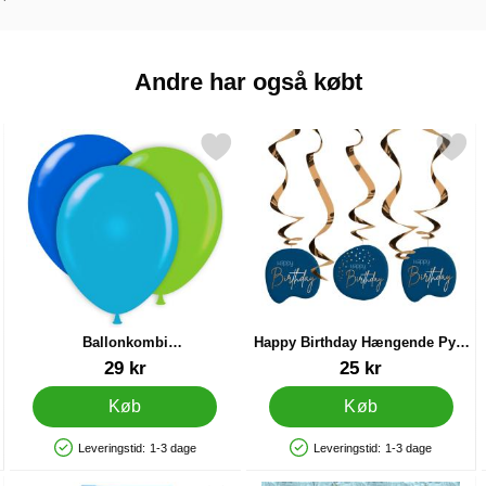
Andre har også købt
ter Mørkeblå som favorit
Markér ballonkombi Limegrøn/Lyseblå/Blå som favorit
Markér happy Birthday Hængende Py
Ballonkombi
Happy Birthday Hængende Pynt
Limegrøn/Lyseblå/Blå
Mørkeblå
Varenr 11544
Varenr 22585
29 kr
25 kr
Køb
Køb
Leveringstid:
1-3 dage
Leveringstid:
1-3 dage
Produkttilgængelighed: På lager
Produkttilgængelighed: På lager