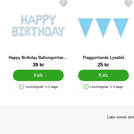
Markér happy Birthday Ballonguirlande Blå som favorit
Markér flagguirlande Ly
Happy Birthday Ballonguirlande
Flagguirlande Lyseblå
Blå
Varenr 87179
Varenr 9977
39 kr
25 kr
Køb
Køb
Leveringstid:
1-3 dage
Leveringstid:
1-3 dage
Produkttilgængelighed: På lager
Produkttilgængelighed: På lager
Læs vores anme