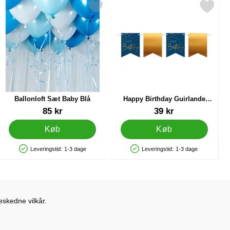
 Lyseblå som favorit
Markér ballonloft Sæt Baby Blå som favorit
Markér happy Birthday Guirlande Mørk
Ballonloft Sæt Baby Blå
Happy Birthday Guirlande
Mørkeblå & Guld
Varenr 25723
Varenr 22576
85 kr
39 kr
Køb
Køb
Leveringstid:
1-3 dage
Leveringstid:
1-3 dage
Produkttilgængelighed: På lager
Produkttilgængelighed: På lager
eskedne vilkår.