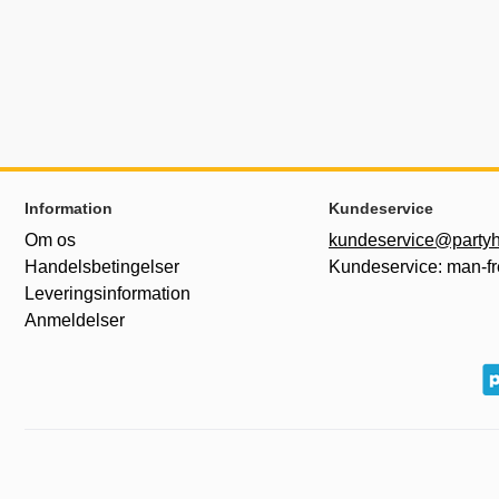
Sidefodsinhold Blandet info og links
Information
Kundeservice
Om os
kundeservice@partyh
Handelsbetingelser
Kundeservice: man-fr
Leveringsinformation
Anmeldelser