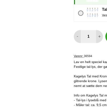
Tal
antal
-
+
Varenr:
36594
Lav en helt speciel kag
Festlige tal-lys, der g
Kagelys Tal med Krone
glitrende krone. Lyse
nemt at sætte dem ne
Info om Kagelys Tal 
- Tal-lys i lyseblå med
- Måler tal: ca. 9,5 cm