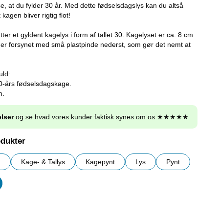
t se, at du fylder 30 år. Med dette fødselsdagslys kan du altså
kagen bliver rigtig flot!
er et gyldent kagelys i form af tallet 30. Kagelyset er ca. 8 cm
 er forsynet med små plastpinde nederst, som gør det nemt at
uld:
 30-års fødselsdagskage.
m.
lser
og se hvad vores kunder faktisk synes om os ★★★★★
odukter
g
Kage- & Tallys
Kagepynt
Lys
Pynt
er