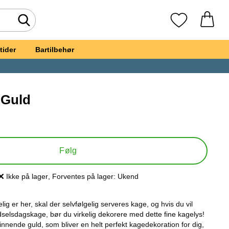
Foretag søgning
Mine favoritte
tider
Bartilbehør
 Guld
gelys 30 Guld
Følg
Ikke på lager
, Forventes på lager:
Ukend
Produkttilgængelighed:
g er her, skal der selvfølgelig serveres kage, og hvis du vil
ødselsdagskage, bør du virkelig dekorere med dette fine kagelys!
kinnende guld, som bliver en helt perfekt kagedekoration for dig,