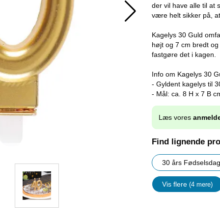
der vil have alle til a
være helt sikker på, at 
Kagelys 30 Guld omfatt
højt og 7 cm bredt og
fastgøre det i kagen.
Info om Kagelys 30 G
- Gyldent kagelys til
- Mål: ca. 8 H x 7 B c
Læs vores
anmelde
Find lignende pr
30 års Fødselsda
Vis flere
(4 mere)
Egenskap