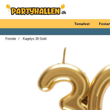
Startside for Partyhallen AB
Temafest
Festart
Forside
Kagelys 30 Guld