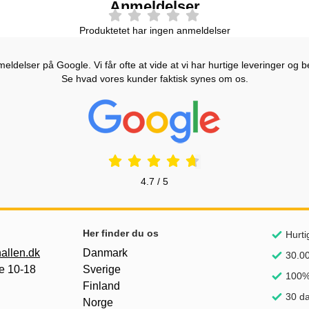
Anmeldelser
Produktetet har ingen anmeldelser
ldelser på Google. Vi får ofte at vide at vi har hurtige leveringer og b
Se hvad vores kunder faktisk synes om os.
Prisjakt Anmeldelser: 4.7 Stjerne
4.7 / 5
Her finder du os
Hurti
allen.dk
Danmark
30.00
e 10-18
Sverige
100% 
Finland
30 da
Norge