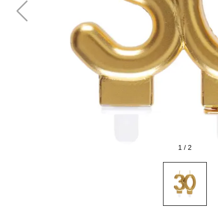
1
/
2