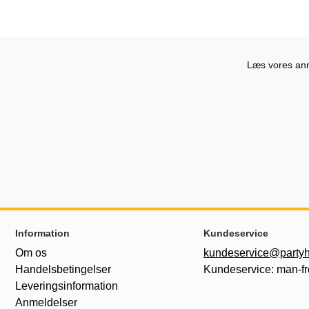
Læs vores anme
Sidefodsinhold Blandet info og links
Information
Kundeservice
Om os
kundeservice@partyh
Handelsbetingelser
Kundeservice: man-fr
Leveringsinformation
Anmeldelser