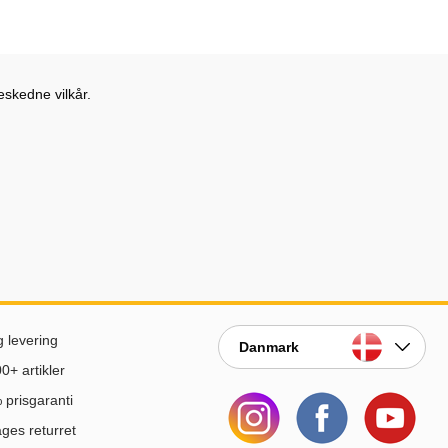
eskedne vilkår.
g levering
Danmark
0+ artikler
prisgaranti
ges returret