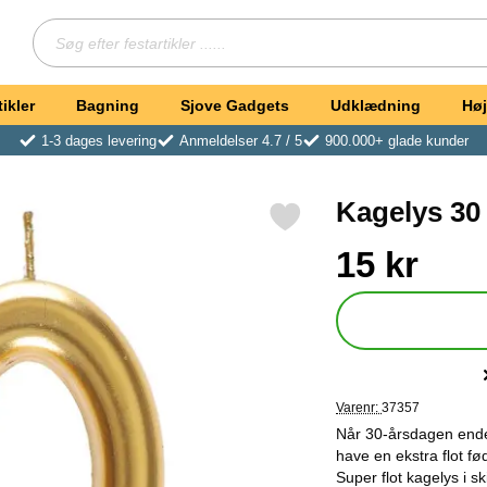
Søg
Søg efter festartikler ...
ikler
Bagning
Sjove Gadgets
Udklædning
Høj
1-3 dages levering
Anmeldelser 4.7 / 5
900.000+ glade kunder
Kagelys 30
Markér kagelys 30 Guld som favorit
Køb dette produkt Ka
pris
15 kr
Varenr:
37357
Når 30-årsdagen endeli
have en ekstra flot f
Super flot kagelys i s