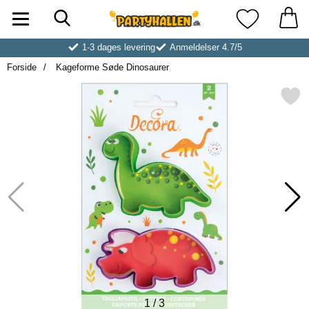
Søg
Startside for Partyhallen AB
Mine favoritt
1-3 dages levering
Anmeldelser 4.7/5
Forside
Kageforme Søde Dinosaurer
Markér kageforme Søde Din
1
/
3