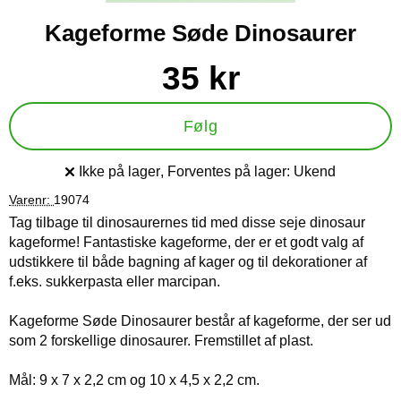
Kageforme Søde Dinosaurer
Køb dette produkt Kageforme Søde Dinosaurer
pris
35 kr
Følg
Ikke på lager
, Forventes på lager:
Ukend
Produkttilgængelighed:
Varenr:
19074
Tag tilbage til dinosaurernes tid med disse seje dinosaur
kageforme! Fantastiske kageforme, der er et godt valg af
udstikkere til både bagning af kager og til dekorationer af
f.eks. sukkerpasta eller marcipan.
Kageforme Søde Dinosaurer består af kageforme, der ser ud
som 2 forskellige dinosaurer. Fremstillet af plast.
Mål: 9 x 7 x 2,2 cm og 10 x 4,5 x 2,2 cm.