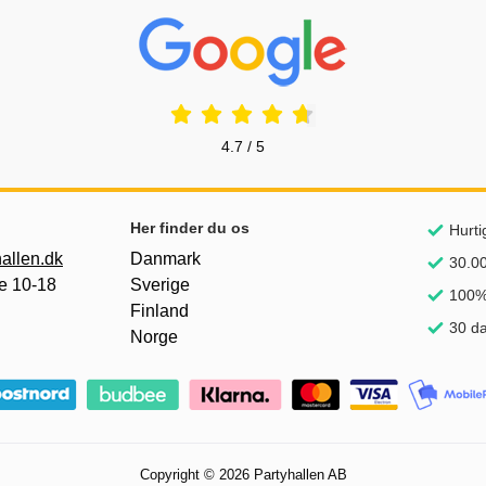
Prisjakt Anmeldelser: 4.7 Stjerne
4.7 / 5
Her finder du os
Hurti
allen.dk
Danmark
30.00
e 10-18
Sverige
100% 
Finland
30 da
Norge
Copyright © 2026 Partyhallen AB