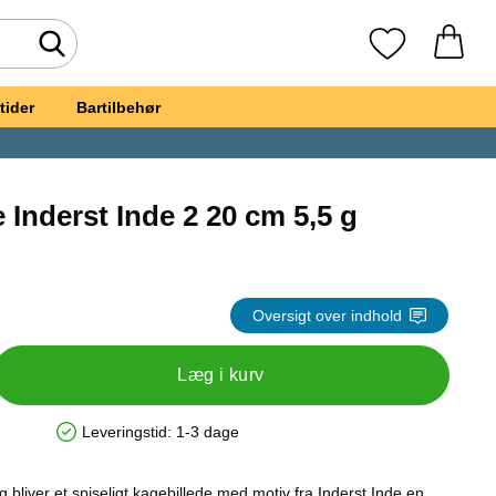
Foretag søgning
Mine favoritte
tider
Bartilbehør
 Inderst Inde 2 20 cm 5,5 g
ebillede Inderst Inde 2 20 cm 5,5 g
Oversigt over indhold
Læg i kurv
Leveringstid:
1-3 dage
Produkttilgængelighed: På lager
 bliver et spiseligt kagebillede med motiv fra Inderst Inde en