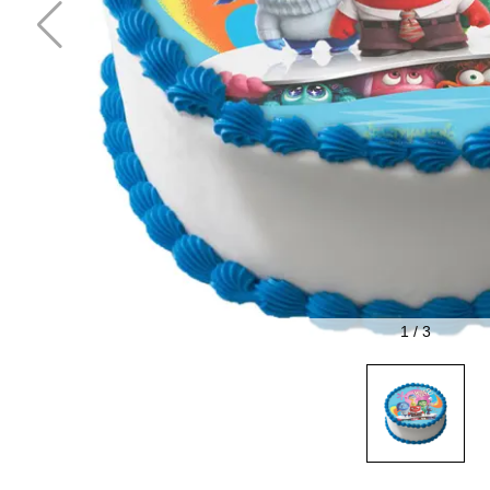
1
/
3