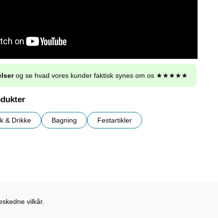
lser
og se hvad vores kunder faktisk synes om os ★★★★★
odukter
ik & Drikke
Bagning
Festartikler
eskedne vilkår.