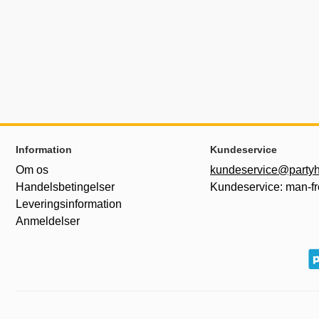
Sidefodsinhold Blandet info og links
Information
Kundeservice
Om os
kundeservice@partyh
Handelsbetingelser
Kundeservice: man-fr
Leveringsinformation
Anmeldelser