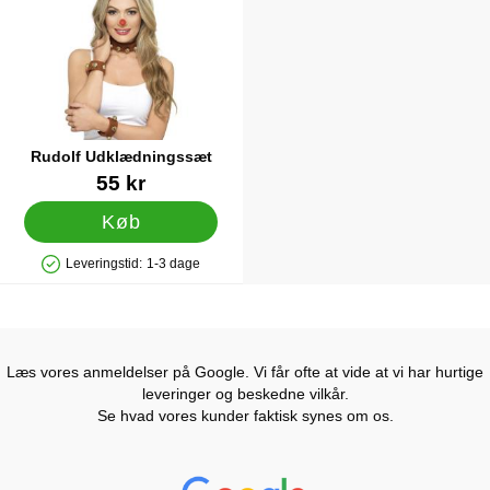
Rudolf Udklædningssæt
Varenr 12122
55 kr
Køb
Leveringstid:
1-3 dage
Produkttilgængelighed: På lager
Læs vores anmeldelser på Google. Vi får ofte at vide at vi har hurtige
leveringer og beskedne vilkår.
Se hvad vores kunder faktisk synes om os.
Prisjakt Anmeldelser: 4.7 Stjerne