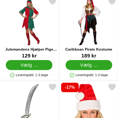
kér julemandens Hjælper Pige Kostume Medium som favorit
Markér caribbean Pirate K
Julemandens Hjælper Pige
Caribbean Pirate Kostume
Kostume Medium
Varenr 9664
Varenr 17157
129 kr
189 kr
Vælg ...
Vælg ...
Leveringstid:
1-3 dage
Leveringstid:
1-3 dage
Produkttilgængelighed: På lager
Produkttilgængelighed: På lager
-17%
Markér piratsværd med Slangehåndtag som favorit
Markér nissehue Santa 