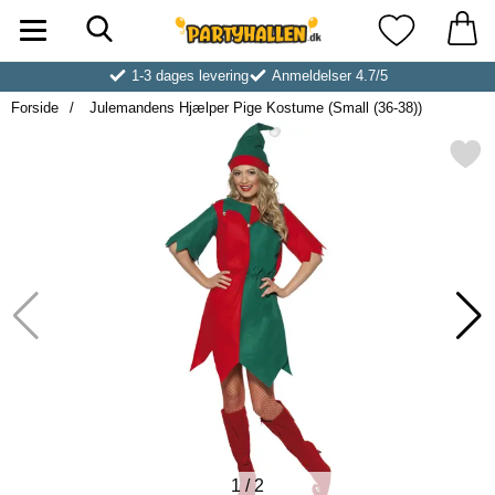
Søg
Startside for Partyhallen AB
Mine favoritt
1-3 dages levering
Anmeldelser 4.7/5
Forside
Julemandens Hjælper Pige Kostume (Small (36-38))
Markér julemandens Hjælper Pige Kostu
1
/
2