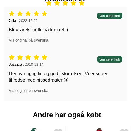
Anmeldelser: 5 stjerne af 5,
Verificeret køb
Anmeldelser af:
Cilla
,
2022-12-12
Blev 'årets' outfit på firmaet ;)
Vis original på svenska
Anmeldelser: 5 stjerne af 5,
Verificeret køb
Anmeldelser af:
Jessica
,
2018-12-14
Den var rigtig fin og god i størrelsen. Vi er super
tilfredse med nissedragten😀
Vis original på svenska
Andre har også købt