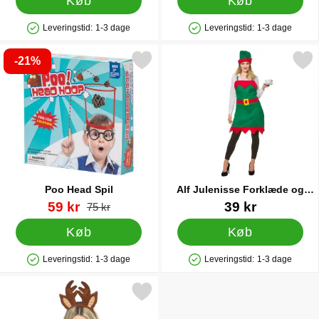
Køb
Køb
Leveringstid:
1-3 dage
Leveringstid:
1-3 dage
Produkttilgængelighed: På lager
Produkttilgængelighed: På lager
-21%
Markér poo Head Spil som favorit
Markér alf Julenisse Forklæde
Poo Head Spil
Alf Julenisse Forklæde og
Alfehue
Varenr 20375
pris
Varenr 20153
59 kr
39 kr
pris
75 kr
Køb
Køb
Leveringstid:
1-3 dage
Leveringstid:
1-3 dage
Produkttilgængelighed: På lager
Produkttilgængelighed: På lager
Markér rudolf Udklædningssæt som favorit