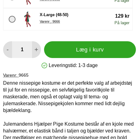
På lager
X-Large (48-50)
129 kr
Varenr : 9666
På lager
antal
-
+
Læg i kurv
Leveringstid:
1-3 dage
Produkttilgængelighed: På lager
Varenr:
9665
Denne nissepige kostume er det perfekte valg af arbejdstøj
til jul for en nissepige, en selvfølgelig favoritkjole til
maskerade, men også et oplagt valg til tema- og
julemaskerade. Nissepigekjolen kommer med lidt dejlig
bjældeklang.
Julemandens Hjælper Pige Kostume består af en kjole med
halværmer, et elastisk bånd i taljen og bjælder ved kraven.
Der medfølger en matchende nissepigehue med en bold