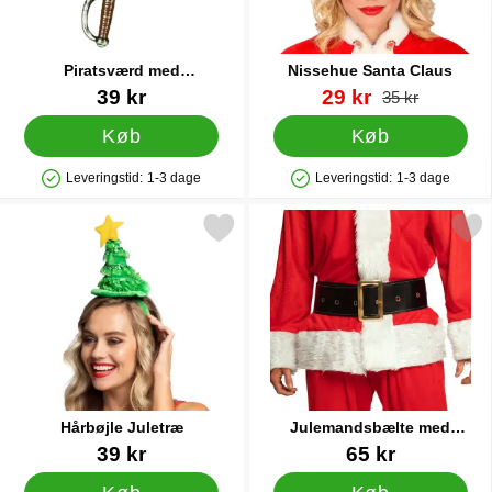
Piratsværd med
Nissehue Santa Claus
Slangehåndtag
Varenr 22864
Varenr 40328
pris
39 kr
29 kr
pris
35 kr
Køb
Køb
Leveringstid:
1-3 dage
Leveringstid:
1-3 dage
Produkttilgængelighed: På lager
Produkttilgængelighed: På lager
Markér hårbøjle Juletræ som favorit
Markér julemandsbælte med G
Hårbøjle Juletræ
Julemandsbælte med
Guldspænde
Varenr 40472
Varenr 40461
39 kr
65 kr