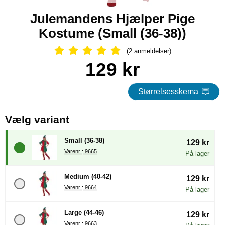
Julemandens Hjælper Pige
Kostume (Small (36-38))
(2 anmeldelser)
Anmeldelser: 5 Stjerne, Spring til al
Køb dette produkt Julemandens Hjælper Pige Kostume
pris
129 kr
Størrelsesskema
, (Valg af en ny radioknap vil
Vælg variant
Small (36-38)
129 kr
Varenr : 9665
På lager
Medium (40-42)
129 kr
Varenr : 9664
På lager
Large (44-46)
129 kr
Varenr : 9663