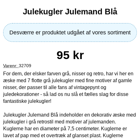
Julekugler Julemand Blå
Desværre er produktet udgået af vores sortiment
pris
95 kr
Varenr:
32709
For dem, der elsker farven grå, nisser og retro, har vi her en
æske med 7 flotte grå julekugler med fine motiver af gamle
nisser, der passer til alle fans af vintagepynt og
juledekorationer - så lad os nu slå et fælles slag for disse
fantastiske julekugler!
Julekugler Julemand Blå indeholder en dekorativ æske med
julekugler i grå retrostil med motiver af julemanden.
Kuglerne har en diameter på 7,5 centimeter. Kuglerne er
lavet af pap med et overtræk af glanset plast. Kuglerne