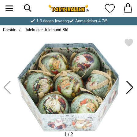
Søg
Startside for Partyhallen AB
Mine favoritt
1-3 dages levering
Anmeldelser 4.7/5
Forside
Julekugler Julemand Blå
Markér julekugler Juleman
1
/
2