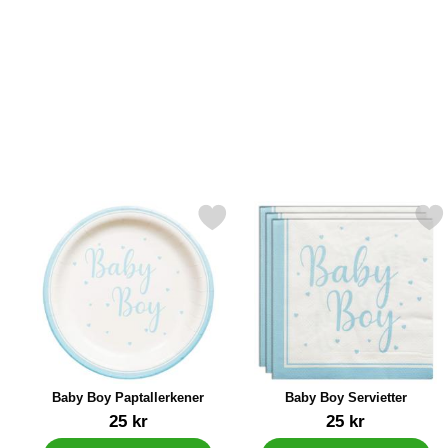
Markér baby Boy Paptallerkener som favorit
Markér baby Boy Servie
Baby Boy Paptallerkener
Baby Boy Servietter
Varenr 41379
Varenr 41378
25 kr
25 kr