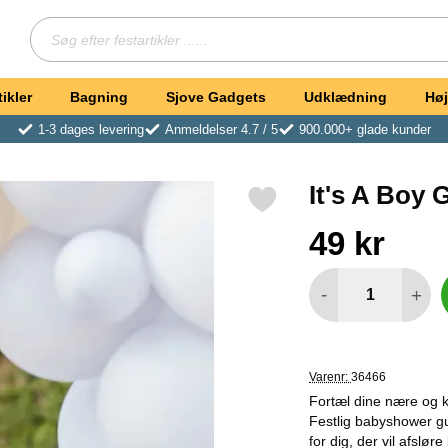
Søg
Søg efter festartikler ...
ikler
Bagning
Sjove Gadgets
Udklædning
Høj
1-3 dages levering
Anmeldelser 4.7 / 5
900.000+ glade kunder
It's A Boy 
Markér it's A Boy Guirlande Hello Baby som favorit
Køb dette produkt It'
pris
49 kr
antal
-
+
Varenr:
36466
Fortæl dine nære og 
Festlig babyshower gu
for dig, der vil afslø