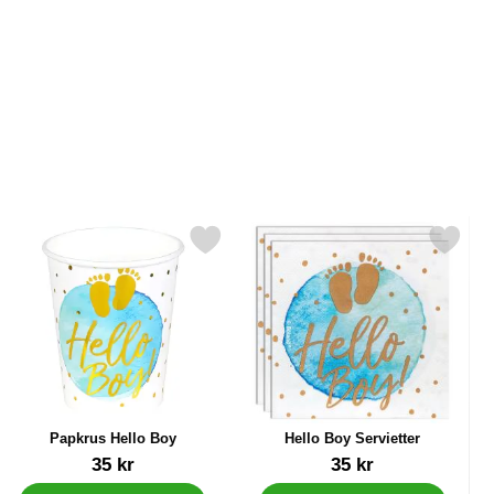
id som favorit
Markér papkrus Hello Boy som favorit
Markér hello Boy Servietter
Papkrus Hello Boy
Hello Boy Servietter
Varenr 32482
Varenr 34197
35 kr
35 kr