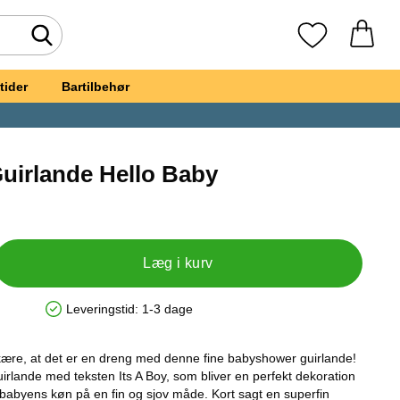
Foretag søgning
Mine favoritte
tider
Bartilbehør
Guirlande Hello Baby
s A Boy Guirlande Hello Baby
Læg i kurv
Leveringstid:
1-3 dage
Produkttilgængelighed: På lager
kære, at det er en dreng med denne fine babyshower guirlande!
irlande med teksten Its A Boy, som bliver en perfekt dekoration
re babyens køn på en fin og sjov måde. Kort sagt en superfin