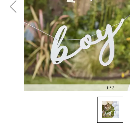
1
/
2