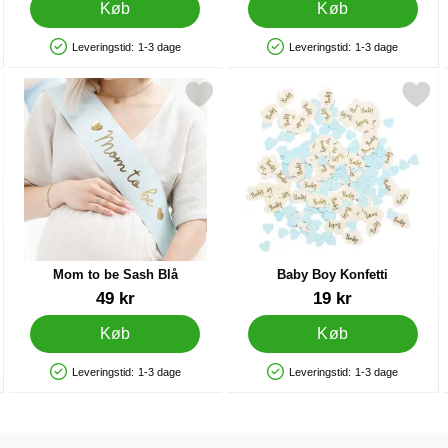
Køb
Køb
Leveringstid:
1-3 dage
Leveringstid:
1-3 dage
Produkttilgængelighed: På lager
Produkttilgængelighed: På lager
seblå som favorit
Markér mom to be Sash Blå som favorit
Markér baby Boy Konfett
Mom to be Sash Blå
Baby Boy Konfetti
Varenr 42809
Varenr 41380
49 kr
19 kr
Køb
Køb
Leveringstid:
1-3 dage
Leveringstid:
1-3 dage
Produkttilgængelighed: På lager
Produkttilgængelighed: På lager