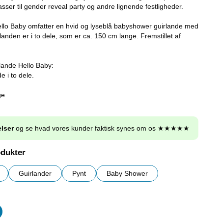
sser til gender reveal party og andre lignende festligheder.
ello Baby omfatter en hvid og lyseblå babyshower guirlande med
rlanden er i to dele, som er ca. 150 cm lange. Fremstillet af
rlande Hello Baby:
 i to dele.
ge.
lser
og se hvad vores kunder faktisk synes om os ★★★★★
odukter
Guirlander
Pynt
Baby Shower
er