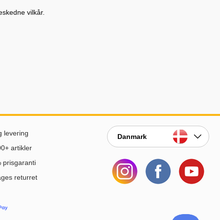
eskedne vilkår.
g levering
Danmark
0+ artikler
prisgaranti
ges returret