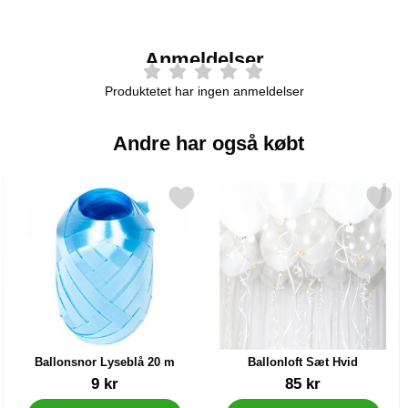
Anmeldelser
Produktetet har ingen anmeldelser
Andre har også købt
tter som favorit
Markér ballonsnor Lyseblå 20 m som favorit
Markér ballonloft Sæt Hv
Ballonsnor Lyseblå 20 m
Ballonloft Sæt Hvid
Varenr 20386
Varenr 25714
9 kr
85 kr