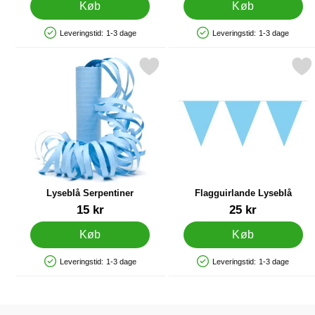
Køb
Køb
Leveringstid:
1-3 dage
Leveringstid:
1-3 dage
Produkttilgængelighed: På lager
Produkttilgængelighed: På lager
Markér lyseblå Serpentiner som favorit
Markér flagguirlande Ly
Lyseblå Serpentiner
Flagguirlande Lyseblå
Varenr 12510
Varenr 9977
15 kr
25 kr
Køb
Køb
Leveringstid:
1-3 dage
Leveringstid:
1-3 dage
Produkttilgængelighed: På lager
Produkttilgængelighed: På lager