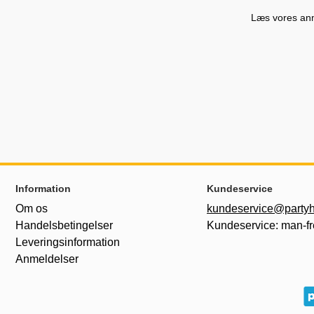
Læs vores anme
Sidefodsinhold Blandet info og links
Information
Kundeservice
Om os
kundeservice@partyh
Handelsbetingelser
Kundeservice: man-fr
Leveringsinformation
Anmeldelser