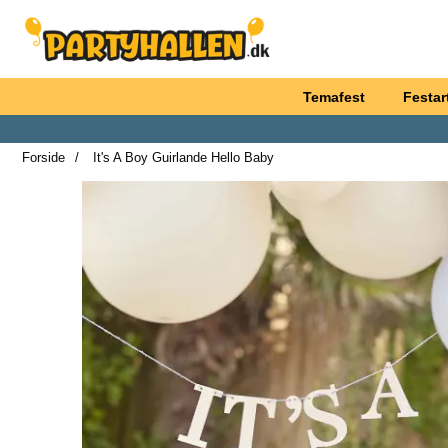
Startside for Partyhallen AB
Temafest
Festart
Forside
It's A Boy Guirlande Hello Baby