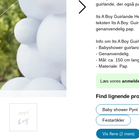
guirlande, der også pa
Its A Boy Guirlande H
teksten Its A Boy. Gui
genanvendelig pap.
Info om Its A Boy Gui
- Babyshower guirlande
- Genanvendelig.
- Mål: ca. 150 cm lan
- Materiale: Pap.
Læs vores
anmelde
Find lignende pr
Baby shower Pynt
Festartikler
Vis flere
(2 mere)
Egenskap