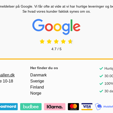
ldelser på Google. Vi får ofte at vide at vi har hurtige leveringer og b
Se hvad vores kunder faktisk synes om os.
Prisjakt Anmeldelser: 4.7 Stjerne
4.7 / 5
Her finder du os
Hurti
allen.dk
Danmark
30.00
e 10-18
Sverige
100% 
Finland
30 da
Norge