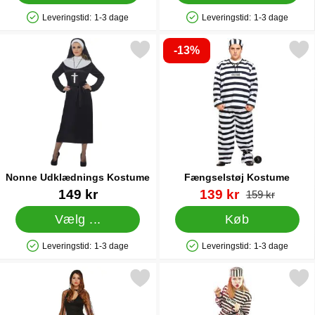
Leveringstid:
1-3 dage
Leveringstid:
1-3 dage
Produkttilgængelighed: På lager
Produkttilgængelighed: På lager
-13%
Markér nonne Udklædnings Kostume som favorit
Markér fængselstøj Kos
Nonne Udklædnings Kostume
Fængselstøj Kostume
Varenr 6856
Varenr 24338
pris
149 kr
139 kr
pris
159 kr
Vælg ...
Køb
Leveringstid:
1-3 dage
Leveringstid:
1-3 dage
Produkttilgængelighed: På lager
Produkttilgængelighed: På lager
Markér cape Spindelvæv som favorit
Markér kvindeligt Fængselsdr