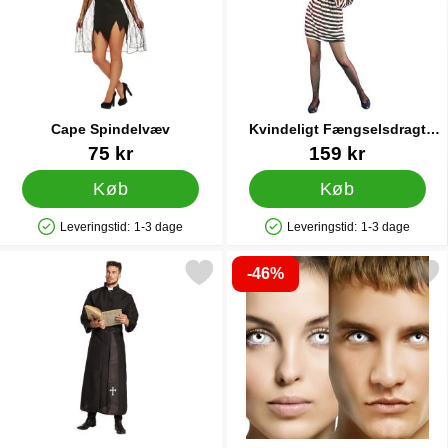
Cape Spindelvæv
Kvindeligt Fængselsdragt
Kostume
Varenr 38693
Varenr 1255
75 kr
159 kr
Køb
Køb
Leveringstid:
1-3 dage
Leveringstid:
1-3 dage
Produkttilgængelighed: På lager
Produkttilgængelighed: På lager
-46%
Markér hellig Præst Kostume som favorit
Markér smiffys Hvide Zombi