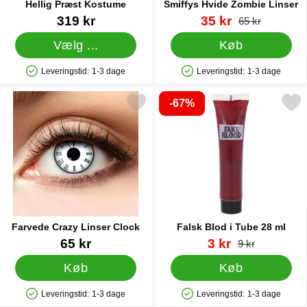
Hellig Præst Kostume
Smiffys Hvide Zombie Linser
Varenr 38339
Varenr 9398
pris
319 kr
35 kr
pris
65 kr
Vælg ...
Køb
Leveringstid:
1-3 dage
Leveringstid:
1-3 dage
Produkttilgængelighed: På lager
Produkttilgængelighed: På lager
-67%
Markér farvede Crazy Linser Clock som favorit
Markér falsk Blod i Tube
Farvede Crazy Linser Clock
Falsk Blod i Tube 28 ml
Varenr 30386
Varenr 88957
pris
65 kr
3 kr
pris
9 kr
Køb
Køb
Leveringstid:
1-3 dage
Leveringstid:
1-3 dage
Produkttilgængelighed: På lager
Produkttilgængelighed: På lager