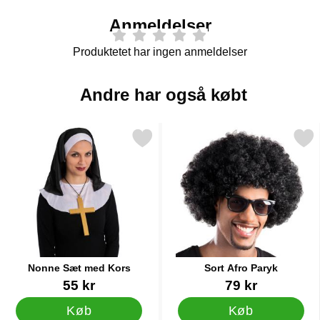
Anmeldelser
Produktetet har ingen anmeldelser
Andre har også købt
Markér nonne Sæt med Kors som favorit
Markér sort Afro Par
Nonne Sæt med Kors
Sort Afro Paryk
Varenr 43683
Varenr 15597
55 kr
79 kr
Køb
Køb