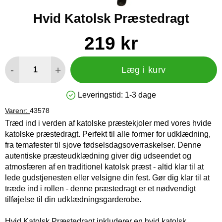
Hvid Katolsk Præstedragt
Køb dette produkt Hvid Katolsk Præstedragt
pris
219 kr
antal
-
+
Læg i kurv
Leveringstid:
1-3 dage
Produkttilgængelighed: På lager
Varenr:
43578
Træd ind i verden af katolske præstekjoler med vores hvide
katolske præstedragt. Perfekt til alle former for udklædning,
fra temafester til sjove fødselsdagsoverraskelser. Denne
autentiske præsteudklædning giver dig udseendet og
atmosfæren af en traditionel katolsk præst - altid klar til at
lede gudstjenesten eller velsigne din fest. Gør dig klar til at
træde ind i rollen - denne præstedragt er et nødvendigt
tilføjelse til din udklædningsgarderobe.
Hvid Katolsk Præstedragt inkluderer en hvid katolsk