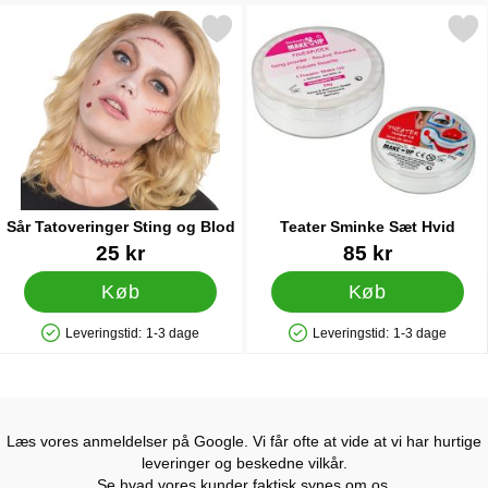
Markér sår Tatoveringer Sting og Blod som favorit
Markér teater Sminke Sæt
Sår Tatoveringer Sting og Blod
Teater Sminke Sæt Hvid
Varenr 30849
Varenr 1146
25 kr
85 kr
Køb
Køb
Leveringstid:
1-3 dage
Leveringstid:
1-3 dage
Produkttilgængelighed: På lager
Produkttilgængelighed: På lager
Læs vores anmeldelser på Google. Vi får ofte at vide at vi har hurtige
leveringer og beskedne vilkår.
Se hvad vores kunder faktisk synes om os.