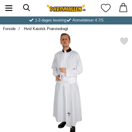
Søg
Startside for Partyhallen AB
Mine favoritt
1-3 dages levering
Anmeldelser 4.7/5
Forside
Hvid Katolsk Præstedragt
Markér hvid Katolsk Præst