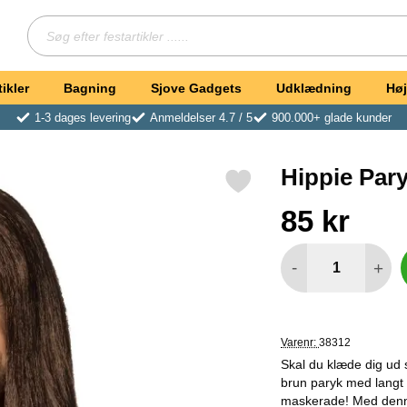
Søg
Søg efter festartikler ...
ikler
Bagning
Sjove Gadgets
Udklædning
Høj
1-3 dages levering
Anmeldelser 4.7 / 5
900.000+ glade kunder
Hippie Par
Markér hippie Paryk Mand som favorit
Køb dette produkt Hi
pris
85 kr
antal
-
+
Varenr:
38312
Skal du klæde dig ud 
brun paryk med langt h
maskerade! Med denne