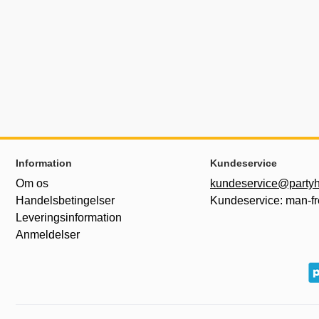
Sidefodsinhold Blandet info og links
Information
Kundeservice
Om os
kundeservice@partyh
Handelsbetingelser
Kundeservice: man-fr
Leveringsinformation
Anmeldelser