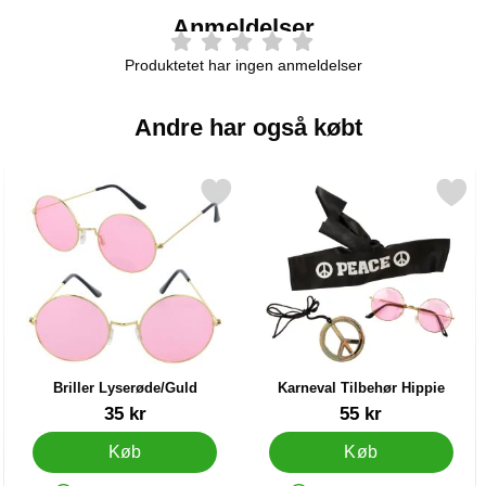
Anmeldelser
Produktetet har ingen anmeldelser
Andre har også købt
rskæg som favorit
Markér briller Lyserøde/Guld som favorit
Markér karneval Tilbehør H
Briller Lyserøde/Guld
Karneval Tilbehør Hippie
Varenr 86041
Varenr 42859
35 kr
55 kr
Køb
Køb