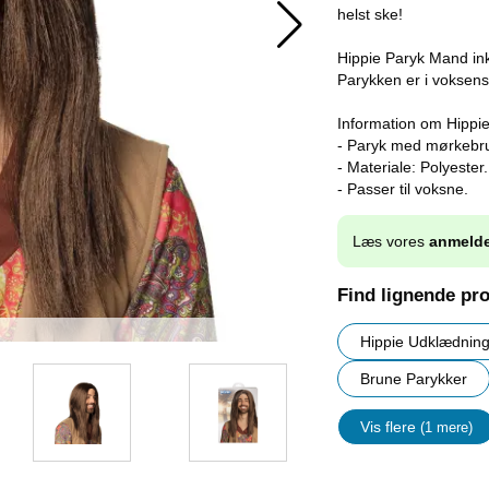
helst ske!
Hippie Paryk Mand ink
Parykken er i voksenst
Information om Hippi
- Paryk med mørkebrun
- Materiale: Polyester.
- Passer til voksne.
Læs vores
anmelde
Find lignende pr
Hippie Udklædnin
Brune Parykker
Vis flere
(1 mere)
Egenskap