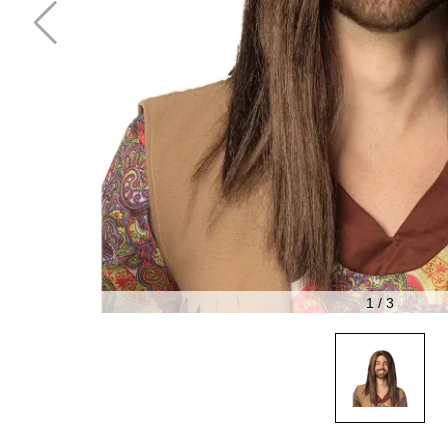
1
/
3