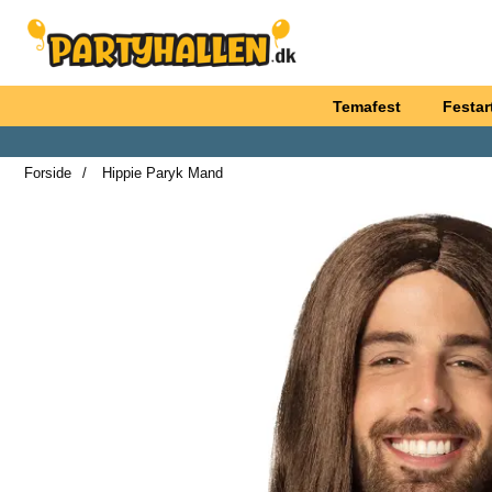
Startside for Partyhallen AB
Temafest
Festart
Forside
Hippie Paryk Mand