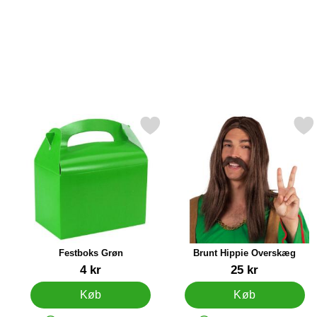
Markér festboks Grøn som favorit
Markér brunt Hippie Ove
Festboks Grøn
Brunt Hippie Overskæg
Varenr 12412
Varenr 15443
4 kr
25 kr
Køb
Køb