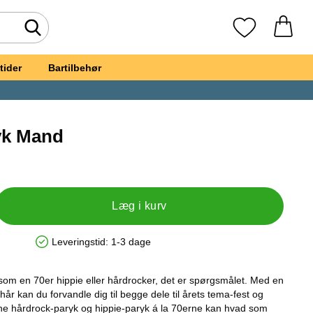
Foretag søgning
Mine favoritte
tider
Bartilbehør
yk Mand
ppie Paryk Mand
Læg i kurv
Leveringstid:
1-3 dage
Produkttilgængelighed: På lager
som en 70er hippie eller hårdrocker, det er spørgsmålet. Med en
år kan du forvandle dig til begge dele til årets tema-fest og
 hårdrock-paryk og hippie-paryk á la 70erne kan hvad som