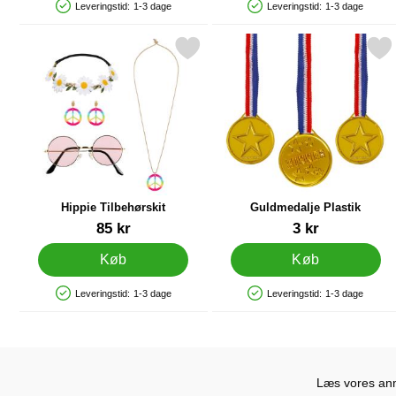
Leveringstid:
1-3 dage
Leveringstid:
1-3 dage
Produkttilgængelighed: På lager
Produkttilgængelighed: På lager
Markér hippie Tilbehørskit som favorit
Markér guldmedalje Pla
Hippie Tilbehørskit
Guldmedalje Plastik
Varenr 36726
Varenr 12482
85 kr
3 kr
Køb
Køb
Leveringstid:
1-3 dage
Leveringstid:
1-3 dage
Produkttilgængelighed: På lager
Produkttilgængelighed: På lager
Læs vores anme