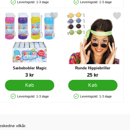
Leveringstid:
1-3 dage
Leveringstid:
1-3 dage
Produkttilgængelighed: På lager
Produkttilgængelighed: På lager
de som favorit
Markér sæbebobler Magic som favorit
Markér runde Hippiebriller
Sæbebobler Magic
Runde Hippiebriller
Varenr 12437
Varenr 39923
3 kr
25 kr
Køb
Køb
Leveringstid:
1-3 dage
Leveringstid:
1-3 dage
Produkttilgængelighed: På lager
Produkttilgængelighed: På lager
eskedne vilkår.