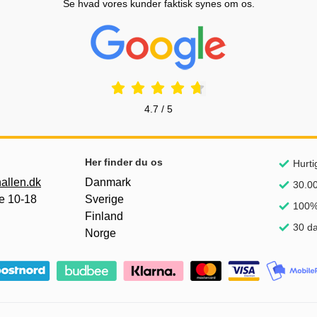
Se hvad vores kunder faktisk synes om os.
Prisjakt Anmeldelser: 4.7 Stjerne
4.7 / 5
Her finder du os
Hurti
allen.dk
Danmark
30.00
e 10-18
Sverige
100% 
Finland
30 da
Norge