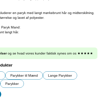
luderer en paryk med langt mørkebrunt hår og midterskilning.
ørrelse og lavet af polyester.
e Paryk Mand:
t langt hår.
lser
og se hvad vores kunder faktisk synes om os ★★★★★
odukter
g
Parykker til Mænd
Lange Parykker
Parykker
er