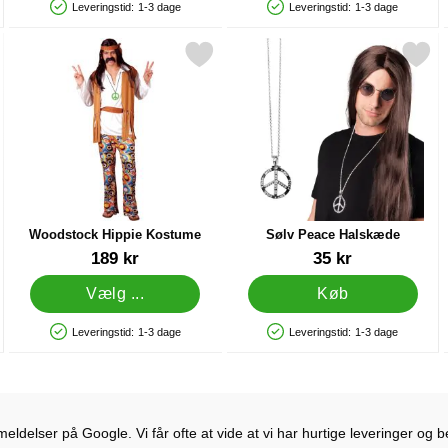
Leveringstid:
1-3 dage
Leveringstid:
1-3 dage
Produkttilgængelighed: På lager
Produkttilgængelighed: På lager
stik som favorit
Markér woodstock Hippie Kostume som favorit
Markér sølv Peace Halskæ
Woodstock Hippie Kostume
Sølv Peace Halskæde
Varenr 11527
Varenr 19350
189 kr
35 kr
Vælg ...
Køb
Leveringstid:
1-3 dage
Leveringstid:
1-3 dage
Produkttilgængelighed: På lager
Produkttilgængelighed: På lager
ldelser på Google. Vi får ofte at vide at vi har hurtige leveringer og b