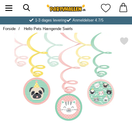
Søg
Startside for Partyhallen AB
Mine favoritt
1-3 dages levering
Anmeldelser 4.7/5
Forside
Hello Pets Hængende Swirls
Markér hello Pets Hængende