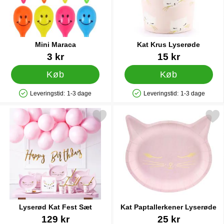
Mini Maraca
Kat Krus Lyserøde
Varenr 12476
Varenr 19637
3 kr
15 kr
Køb
Køb
Leveringstid:
1-3 dage
Leveringstid:
1-3 dage
Produkttilgængelighed: På lager
Produkttilgængelighed: På lager
Markér lyserød Kat Fest Sæt som favorit
Markér kat Paptallerkener 
Lyserød Kat Fest Sæt
Kat Paptallerkener Lyserøde
Varenr 22406
Varenr 19622
129 kr
25 kr