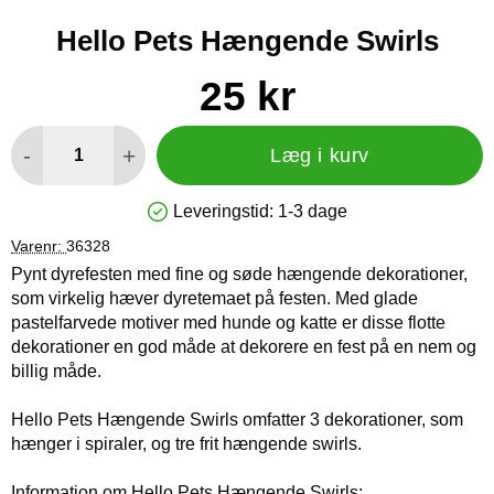
Hello Pets Hængende Swirls
Køb dette produkt Hello Pets Hængende Swirls
pris
25 kr
antal
-
+
Læg i kurv
Leveringstid:
1-3 dage
Produkttilgængelighed: På lager
Varenr:
36328
Pynt dyrefesten med fine og søde hængende dekorationer,
som virkelig hæver dyretemaet på festen. Med glade
pastelfarvede motiver med hunde og katte er disse flotte
dekorationer en god måde at dekorere en fest på en nem og
billig måde.
Hello Pets Hængende Swirls omfatter 3 dekorationer, som
hænger i spiraler, og tre frit hængende swirls.
Information om Hello Pets Hængende Swirls: