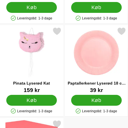
Køb
Køb
Leveringstid:
1-3 dage
Leveringstid:
1-3 dage
Produkttilgængelighed: På lager
Produkttilgængelighed: På lager
Markér pinata Lyserød Kat som favorit
Markér paptallerkener Lyserød 
Pinata Lyserød Kat
Paptallerkener Lyserød 18 cm
20-pak
Varenr 21129
Varenr 83212
159 kr
39 kr
Køb
Køb
Leveringstid:
1-3 dage
Leveringstid:
1-3 dage
Produkttilgængelighed: På lager
Produkttilgængelighed: På lager
Markér papirdug Lyserød som favorit