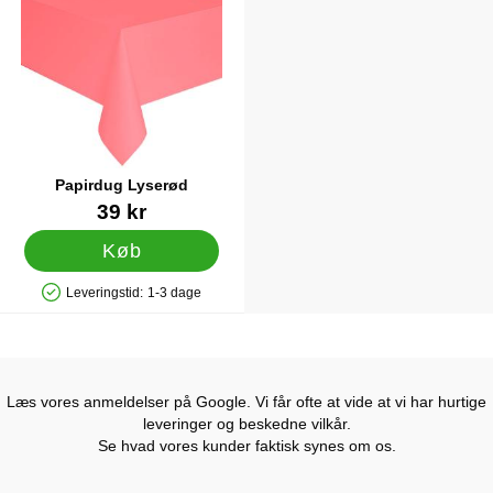
Papirdug Lyserød
Varenr 43090
39 kr
Køb
Leveringstid:
1-3 dage
Produkttilgængelighed: På lager
Læs vores anmeldelser på Google. Vi får ofte at vide at vi har hurtige
leveringer og beskedne vilkår.
Se hvad vores kunder faktisk synes om os.