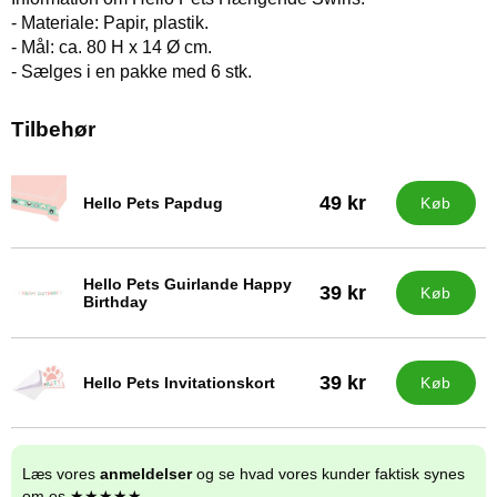
- Materiale: Papir, plastik.
- Mål: ca. 80 H x 14 Ø cm.
- Sælges i en pakke med 6 stk.
Tilbehør
49 kr
Hello Pets Papdug
Køb
Varenr 36332
Hello Pets Guirlande Happy
39 kr
Køb
Varenr 36330
Birthday
39 kr
Hello Pets Invitationskort
Køb
Varenr 36327
Læs vores
anmeldelser
og se hvad vores kunder faktisk synes
om os ★★★★★