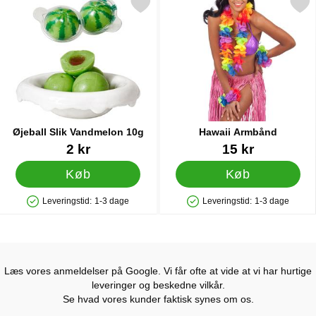
Markér Øjeball Slik Vandmelon 10g som favorit
Markér hawaii Armbå
Øjeball Slik Vandmelon 10g
Hawaii Armbånd
Varenr 89908
Varenr 35169
2 kr
15 kr
Køb
Køb
Leveringstid:
1-3 dage
Leveringstid:
1-3 dage
Produkttilgængelighed: På lager
Produkttilgængelighed: På lager
Læs vores anmeldelser på Google. Vi får ofte at vide at vi har hurtige
leveringer og beskedne vilkår.
Se hvad vores kunder faktisk synes om os.