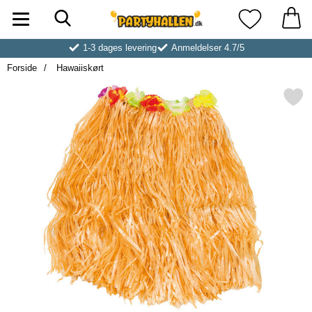
Søg
Startside for Partyhallen AB
Mine favoritt
1-3 dages levering
Anmeldelser 4.7/5
Forside
Hawaiiskørt
Markér hawaiiskørt 