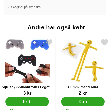
Vis original på svenska
Andre har også købt
Markér squishy Spilcontroller Legetøj 5 cm som favorit
Markér gummi Mand Mi
Squishy Spilcontroller Legetøj
Gummi Mand Mini
5 cm
Varenr 91534
Varenr 12483
3 kr
2 kr
Køb
Køb