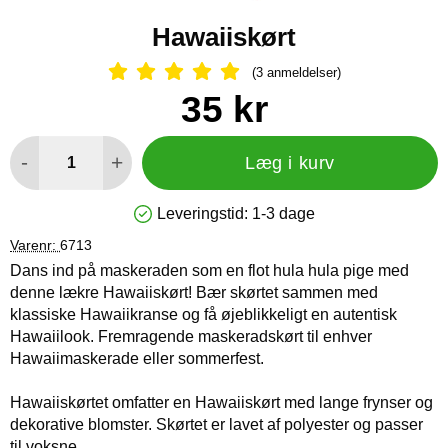
Hawaiiskørt
(3 anmeldelser)
Anmeldelser: 5 Stjerne, Spring til al
Køb dette produkt Hawaiiskørt
pris
35 kr
antal
-
+
Læg i kurv
Leveringstid:
1-3 dage
Produkttilgængelighed: På lager
Varenr:
6713
Dans ind på maskeraden som en flot hula hula pige med
denne lækre Hawaiiskørt! Bær skørtet sammen med
klassiske Hawaiikranse og få øjeblikkeligt en autentisk
Hawaiilook. Fremragende maskeradskørt til enhver
Hawaiimaskerade eller sommerfest.
Hawaiiskørtet omfatter en Hawaiiskørt med lange frynser og
dekorative blomster. Skørtet er lavet af polyester og passer
til voksne.