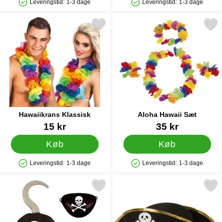
Leveringstid:
1-3 dage
Leveringstid:
1-3 dage
Produkttilgængelighed: På lager
Produkttilgængelighed: På lager
Markér hawaiikrans Klassisk som favorit
Markér aloha Hawaii 
Hawaiikrans Klassisk
Aloha Hawaii Sæt
Varenr 12945
Varenr 6712
15 kr
35 kr
Køb
Køb
Leveringstid:
1-3 dage
Leveringstid:
1-3 dage
Produkttilgængelighed: På lager
Produkttilgængelighed: På lager
Markér pirat Tilbehørssæt Børn som favorit
Markér pirathatt 