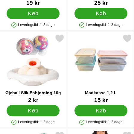
cm
Varenr 91763
Varenr 14998
19 kr
25 kr
Køb
Køb
Leveringstid:
1-3 dage
Leveringstid:
1-3 dage
Produkttilgængelighed: På lager
Produkttilgængelighed: På lager
Markér Øjeball Slik Enhjørning 10g som favorit
Markér madkasse 1,2
Øjeball Slik Enhjørning 10g
Madkasse 1,2 L
Varenr 89910
Varenr 44966
2 kr
15 kr
Køb
Køb
Leveringstid:
1-3 dage
Leveringstid:
1-3 dage
Produkttilgængelighed: På lager
Produkttilgængelighed: På lager