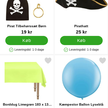
Pirat Tilbehørssæt Børn
Pirathatt
Varenr 24311
Varenr 1191
19 kr
25 kr
Køb
Køb
Leveringstid:
1-3 dage
Leveringstid:
1-3 dage
Produkttilgængelighed: På lager
Produkttilgængelighed: På lager
Markér borddug Limegrøn 183 x 137 cm som favorit
Markér kæmpestor Ballon 
Borddug Limegrøn 183 x 137
Kæmpestor Ballon Lyseblå