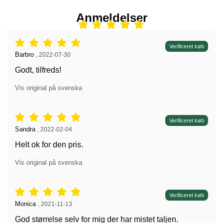
Anmeldelser
Anmeldelser: 5 stjerne af 5,
Verificeret køb
Anmeldelser af:
Barbro
,
2022-07-30
Godt, tilfreds!
Vis original på svenska
Anmeldelser: 5 stjerne af 5,
Verificeret køb
Anmeldelser af:
Sandra
,
2022-02-04
Helt ok for den pris.
Vis original på svenska
Anmeldelser: 5 stjerne af 5,
Verificeret køb
Anmeldelser af:
Monica
,
2021-11-13
God størrelse selv for mig der har mistet taljen.