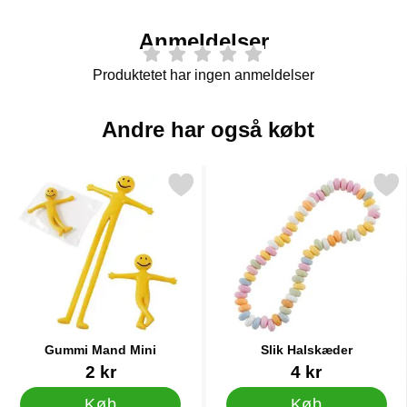
Anmeldelser
Produktetet har ingen anmeldelser
Andre har også købt
Markér gummi Mand Mini som favorit
Markér slik Halskæde
Gummi Mand Mini
Slik Halskæder
Varenr 12483
Varenr 10739
2 kr
4 kr
Køb
Køb