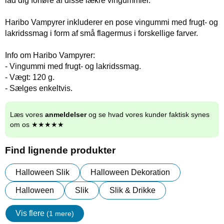
lad dig forføre af disse lækre vingummier.
Haribo Vampyrer inkluderer en pose vingummi med frugt- og
lakridssmag i form af små flagermus i forskellige farver.
Info om Haribo Vampyrer:
- Vingummi med frugt- og lakridssmag.
- Vægt: 120 g.
- Sælges enkeltvis.
Læs vores
anmeldelser
og se hvad vores kunder faktisk synes
om os ★★★★★
Find lignende produkter
Halloween Slik
Halloween Dekoration
Halloween
Slik
Slik & Drikke
Vis flere
(1 mere)
Egenskaper