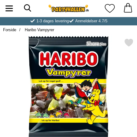
Søg
Startside for Partyhallen AB
Mine favoritt
1-3 dages levering
Anmeldelser 4.7/5
Forside
Haribo Vampyrer
Markér haribo Vampyre