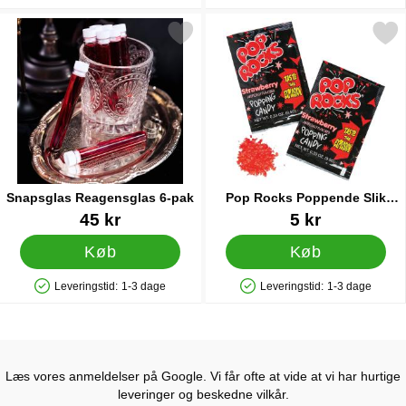
Produkttilgængelighed: På lager
Produkttilgængelighed: På lager
Markér snapsglas Reagensglas 6-pak som favorit
Markér pop Rocks Poppende Sl
Snapsglas Reagensglas 6-pak
Pop Rocks Poppende Slik
Jordbær
Varenr 83068
Varenr 26994
45 kr
5 kr
Køb
Køb
Leveringstid:
1-3 dage
Leveringstid:
1-3 dage
Produkttilgængelighed: På lager
Produkttilgængelighed: På lager
Læs vores anmeldelser på Google. Vi får ofte at vide at vi har hurtige
leveringer og beskedne vilkår.