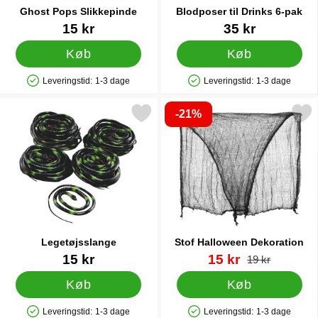
Ghost Pops Slikkepinde
Blodposer til Drinks 6-pak
Varenr 16239
Varenr 38994
15 kr
35 kr
Køb
Køb
Leveringstid:
1-3 dage
Leveringstid:
1-3 dage
Produkttilgængelighed: På lager
Produkttilgængelighed: På lager
-21%
Markér legetøjsslange som favorit
Markér stof Halloween Dek
Legetøjsslange
Stof Halloween Dekoration
Varenr 6481
Varenr 18992
pris
15 kr
15 kr
pris
19 kr
Køb
Køb
Leveringstid:
1-3 dage
Leveringstid:
1-3 dage