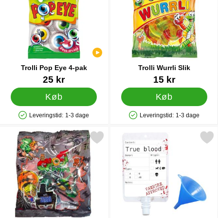
Trolli Pop Eye 4-pak
Trolli Wurrli Slik
Varenr 43556
Varenr 37620
25 kr
15 kr
Køb
Køb
Leveringstid:
1-3 dage
Leveringstid:
1-3 dage
Produkttilgængelighed: På lager
Produkttilgængelighed: På lager
Markér ghost Pops Slikkepinde som favorit
Markér blodposer til Drink