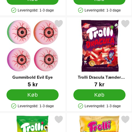
Leveringstid:
1-3 dage
Leveringstid:
1-3 dage
Produkttilgængelighed: På lager
Produkttilgængelighed: På lager
Markér gummibold Evil Eye som favorit
Markér trolli Dracula Tænder Ha
Gummibold Evil Eye
Trolli Dracula Tænder
Halloween Slik
Varenr 38635
Varenr 38520
5 kr
7 kr
Køb
Køb
Leveringstid:
1-3 dage
Leveringstid:
1-3 dage
Produkttilgængelighed: På lager
Produkttilgængelighed: På lager
Markér trolli Pop Eye 4-pak som favorit
Markér trolli Wurrli S