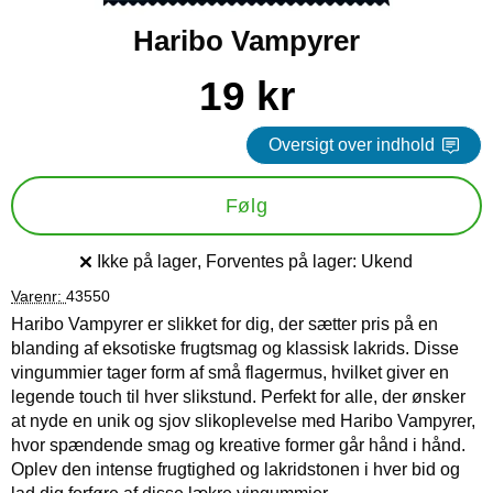
Haribo Vampyrer
Køb dette produkt Haribo Vampyrer
pris
19 kr
Oversigt over indhold
Følg
Ikke på lager
, Forventes på lager:
Ukend
Produkttilgængelighed:
Varenr:
43550
Haribo Vampyrer er slikket for dig, der sætter pris på en
blanding af eksotiske frugtsmag og klassisk lakrids. Disse
vingummier tager form af små flagermus, hvilket giver en
legende touch til hver slikstund. Perfekt for alle, der ønsker
at nyde en unik og sjov slikoplevelse med Haribo Vampyrer,
hvor spændende smag og kreative former går hånd i hånd.
Oplev den intense frugtighed og lakridstonen i hver bid og